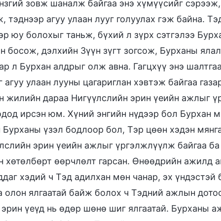
үнзгий зовж шаналж байгаа энэ хүмүүсийг сэрээж,
ж, тэднээр агуу улаан лууг голуулах гэж байна. Тэ
эр юу болохыг таньж, бүхий л зүрх сэтгэлээ Бурх
н босож, дэлхийн Зүүн зүгт зогсож, Бурханы ялал
ар л Бурхан алдрыг олж авна. Гагцхүү энэ шалтга
 агуу улаан лууны цагариглан хэвтэж байгаа газа
н жилийн дараа Нигүүлслийн эрин үеийн ажлыг ү
дод ирсэн юм. Хүний энгийн нүдээр бол Бурхан 
 Бурханы үзэл бодлоор бол, Тэр цөөн хэдэн мянг
лслийн эрин үеийн ажлыг үргэлжлүүлж байгаа ба
 хөтөлбөрт өөрчлөлт гарсан. Өнөөдрийн ажилд а
ддаг хэдий ч Тэд адилхан мөн чанар, эх үндэстэй 
а олон ялгаатай байж болох ч Тэдний ажлын дото
 эрин үеүд нь өдөр шөнө шиг ялгаатай. Бурханы 