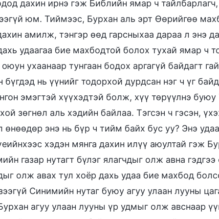
дод дахин ирнэ гэж Библийн ямар ч тайлбарлагч,
ээгүй юм. Тиймээс, Бурхан аль эрт Өөрийгөө махб
дахин амилж, тэнгэр өөд гарсныхаа дараа л энэ д
дахь удаагаа бие махбодтой болох тухай ямар ч т
 оюун ухаанаар тунгаан бодох аргагүй байдагт га
 бүгдэд нь үүнийг тодорхой дурдсан нэг ч үг бай
онгон эмэгтэй хүүхэдтэй болж, хүү төрүүлнэ буюу
хой зөгнөл аль хэдийн байлаа. Тэгсэн ч гэсэн, үхэ
л өнөөдөр энэ нь бүр ч тийм байх бус уу? Энэ уд
үеийнхээс хэдэн мянга дахин илүү аюултай гэж Бу
ийн газар нутагт бүлэг ялагчдыг олж авна гэдгээ 
дыг олж авах тул хоёр дахь удаа бие махбод болс
зээгүй Синимийн нутаг буюу агуу улаан лууны цаг
Бурхан агуу улаан лууны үр удмыг олж авснаар ү