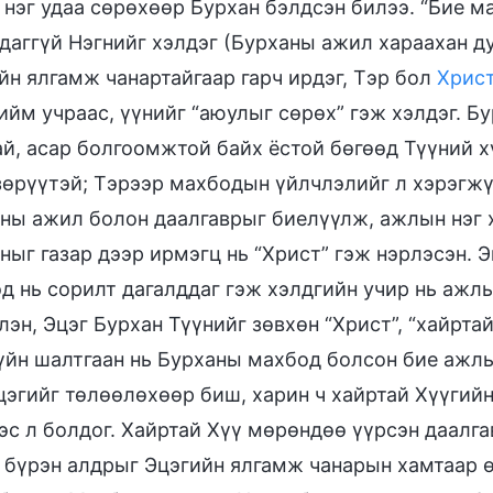
 нэг удаа сөрөхөөр Бурхан бэлдсэн билээ. “Бие м
даггүй Нэгнийг хэлдэг (Бурханы ажил хараахан д
йн ялгамж чанартайгаар гарч ирдэг, Тэр бол
Хрис
ийм учраас, үүнийг “аюулыг сөрөх” гэж хэлдэг. Б
ай, асар болгоомжтой байх ёстой бөгөөд Түүний х
зөрүүтэй; Тэрээр махбодын үйлчлэлийг л хэрэгжү
ны ажил болон даалгаврыг биелүүлж, ажлын нэг х
ныг газар дээр ирмэгц нь “Христ” гэж нэрлэсэн. Эн
д нь сорилт дагалддаг гэж хэлдгийн учир нь ажлы
лэн, Эцэг Бурхан Түүнийг зөвхөн “Христ”, “хайрта
үйн шалтгаан нь Бурханы махбод болсон бие ажлын
цэгийг төлөөлөхөөр биш, харин ч хайртай Хүүгий
эс л болдог. Хайртай Хүү мөрөндөө үүрсэн даалга
 бүрэн алдрыг Эцэгийн ялгамж чанарын хамтаар ө