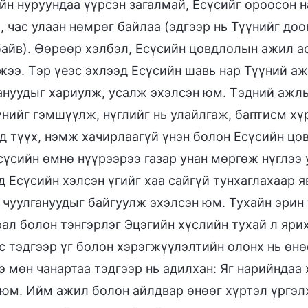
йн нуруундаа үүрсэн загалмай, Есүсийг ороосон 
, час улаан нөмрөг байлаа (эдгээр нь Түүнийг до
айв). Өөрөөр хэлбэл, Есүсийн цовдлолын ажил а
ээ. Тэр үеэс эхлээд Есүсийн шавь нар Түүний аж
ануудыг хариулж, усалж эхэлсэн юм. Тэдний ажлын
үнийг гэмшүүлж, нүглийг нь улайлгаж, баптисм хү
д түүх, нэмж хачирлаагүй үнэн болон Есүсийн цов
сүсийн өмнө нүүрээрээ газар унан мөргөж нүглээ 
д Есүсийн хэлсэн үгийг хаа сайгүй тунхаглахаар я
 чуулгануудыг байгуулж эхэлсэн юм. Тухайн эрин 
ал болон тэнгэрлэг Эцэгийн хүслийн тухай л ярих
с тэдгээр үг болон хэрэгжүүлэлтийн олонх нь өнө
э мөн чанартаа тэдгээр нь адилхан: Яг нарийндаа
юм. Ийм ажил болон айлдвар өнөөг хүртэл үргэ