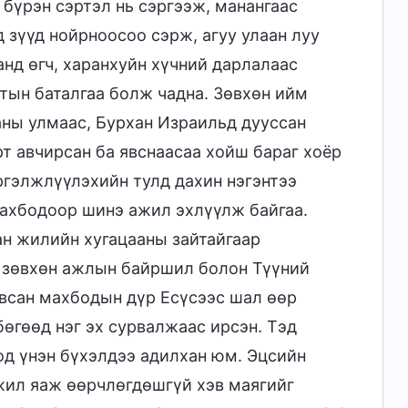
 бүрэн сэртэл нь сэргээж, манангаас
д зүүд нойрноосоо сэрж, агуу улаан луу
анд өгч, харанхуйн хүчний дарлалаас
тын баталгаа болж чадна. Зөвхөн ийм
аны улмаас, Бурхан Израильд дууссан
рт авчирсан ба явснаасаа хойш бараг хоёр
ргэлжлүүлэхийн тулд дахин нэгэнтээ
махбодоор шинэ ажил эхлүүлж байгаа.
ан жилийн хугацааны зайтайгаар
 зөвхөн ажлын байршил болон Түүний
всан махбодын дүр Есүсээс шал өөр
бөгөөд нэг эх сурвалжаас ирсэн. Тэд
од үнэн бүхэлдээ адилхан юм. Эцсийн
ажил яаж өөрчлөгдөшгүй хэв маягийг