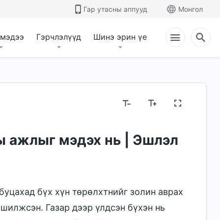
Гар утасны аппууд
Монгол
 мэдээ
Гэрчлэлүүд
Шинэ эрин үе
ийн тухай нууцууд
Шашны үзлийг илчлэх нь
ы ажлыг мэдэх нь | Эшлэл
 буцахад бүх хүн төрөлхтнийг золин аврах
 шилжсэн. Газар дээр үлдсэн бүхэн нь