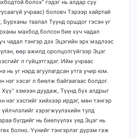
ахбодтой болох” гэдэг нь алдар суу
уусаагүй учраас) боловч Тэрээр хайртай
т
, Бурханы таалал Түүнд оршдог гэсэн үг
урханы махбод болсон бие хүч чадал
үч чадал тэнгэр дэх Эцэгийн эрх мэдлээс
үлэн, өөр ажилд оролцолгүйгээр Эцэг
эсгийг л гүйцэтгэдэг. Ийм учраас
э нь уг нэрд агуулагдсан утга учир юм.
н нэг хэсэг л биелж байгаагаас болдог.
й Хүү” хэмээн дуудаж, Түүнд бүх алдрыг
 нэг хэсгийг хийхээр ирдэг, мөн тэнгэр
н үйлчлэлийг хэрэгжүүлэхийн тулд
враа бүгдийг нь биелүүлэх үед Эцэг нь
гөх болно. Үүнийг тэнгэрлэг дүрэм гэж