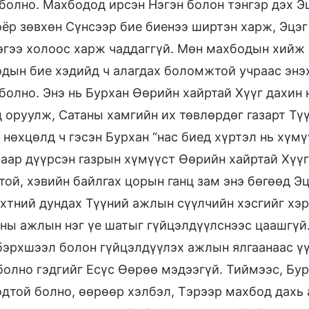
болно. Махбодод ирсэн Нэгэн болон тэнгэр дэх Эц
оёр зөвхөн Сүнсээр бие биенээ ширтэн харж, Эцэг
эгээ холоос харж чаддаггүй. Мөн махбодын хийж 
дын бие хэдийд ч алагдах боломжтой учраас энэх
болно. Энэ нь Бурхан Өөрийн хайртай Хүүг дахин 
 оруулж, Сатаны хамгийн их төвлөрдөг газарт Тү
 нөхцөлд ч гэсэн Бурхан “нас биед хүртэл нь хүмү
аар дүүрсэн газрын хүмүүст Өөрийн хайртай Хүүг
той, хэвийн байлгах цорын ганц зам энэ бөгөөд Э
хтний дундах Түүний ажлын сүүлчийн хэсгийг хэр
ны ажлын нэг үе шатыг гүйцэлдүүлснээс цаашгүй
бэрхшээл болон гүйцэлдүүлэх ажлын ялгаанаас үү
болно гэдгийг Есүс Өөрөө мэдээгүй. Тиймээс, Бу
дтой болно, өөрөөр хэлбэл, Тэрээр махбод дахь 