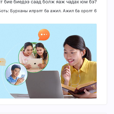
т бие биедээ саад болж яаж чадах юм бэ?
I Боть: Бурханы илрэлт ба ажил. Ажил ба оролт 6