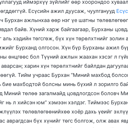
уллагууд иймэрхүү зүйлийг өөр хоорондоо хуваалц
өгддөггүй. Есүсийн ажил дуусаж, чуулганууд
Есүс
ч Бурхан ажлынхаа өөр нэг үе шатны төлөвлөгөөг
явдал байв. Хүний харж байгаагаар, Бурханы цов
 аль хэдийн төгсгөж, бүх хүн төрөлхтнийг золин 
жийг Бурханд олгосон. Хүн бүр Бурханы ажил бүр
ны өнцгөөс бол Түүний ажлын жаахан хэсэг л гүй
 аварсан; харин хүн төрөлхтнийг байлдан дагуулаа
өөгүй. Тийм учраас Бурхан “Миний махбод болсон
ь бие махбодтой болсны минь бүхий л зорилго бай
д Миний төлөө загалмайд цовдлогдсон боловч Мин
йг нь л хийсэн юм” хэмээн хэлдэг. Тиймээс Бурх
жлүүлэх төлөвлөгөөнийхөө хоёр дахь үеийг эхлүү
ас аврагдсан бүх хүнийг төгс болгож, олж авах я