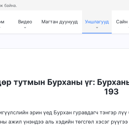
ж байна.
ом
Видео
Магтан дуунууд
Уншлагууд
Сайн
зан чанар, Түүнд юу байгаа, Тэр юу болох
Библ
өр тутмын Бурханы үг: Бурхан
193
игүүлслийн эрин үед Бурхан гуравдагч тэнгэр лүү
ны ажил үнэндээ аль хэдийн төгсгөл хэсэг рүүгээ