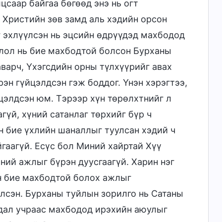
саар байгаа бөгөөд энэ нь огт
Христийн зөв замд аль хэдийн орсон
 эхлүүлсэн нь эцсийн өдрүүдэд махбодод
длол нь бие махбодтой болсон Бурханы
аварч, Үхэгсдийн орны түлхүүрийг авах
эн гүйцэлдсэн гэж боддог. Үнэн хэрэгтээ,
цэлдсэн юм. Тэрээр хүн төрөлхтнийг л
гүй, хүний сатанлаг төрхийг бүр ч
 бие үхлийн шаналлыг туулсан хэдий ч
гаагүй. Есүс бол Миний хайртай Хүү
ий ажлыг бүрэн дуусгаагүй. Харин нэг
ан бие махбодтой болох ажлыг
лсэн. Бурханы туйлын зорилго нь Сатаны
вдал учраас махбодод ирэхийн аюулыг