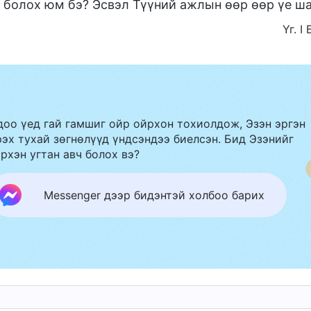
 болох юм бэ? Эсвэл Түүний ажлын өөр өөр үе ша
Үг. 
доо үед гай гамшиг ойр ойрхон тохиолдож, Эзэн эргэн
эх тухай зөгнөлүүд үндсэндээ биелсэн. Бид Эзэнийг
рхэн угтан авч болох вэ?
Messenger дээр бидэнтэй холбоо барих