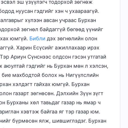
 эсвэл эш үзүүлэгч тодорхой зөгнөж
одод нуусан гэдгийг хэн ч ухаараагүй.
аалгаврыг хүлээн авсан учраас Бурхан
одорхой зөгнөл байдаггүй бөгөөд үүнийг
йхах юмгүй.
Библи
дэх зөгнөлийн олон
даггүй. Харин Есүсийг ажиллахаар ирэх
 Тэр Ариун Сүнснээс олдсон гэсэн утгатай
х аюултай гэдгийг нь Бурхан мөн л хэлсэн,
аа бие махбодтой болох нь Нигүүлслийн
рхан хэлдэгт гайхах юмгүй. Бурхан
олон газарт зөгнөсөн. Дэлхийн Зүүн зүгт
он Бурханы хөл тавьдаг газар нь ямар ч
ариглан хэвтэж байгаа яг тэр газар юм.
үнийг бүрмөсөн ялж, шившиглэдэг. Бурхан