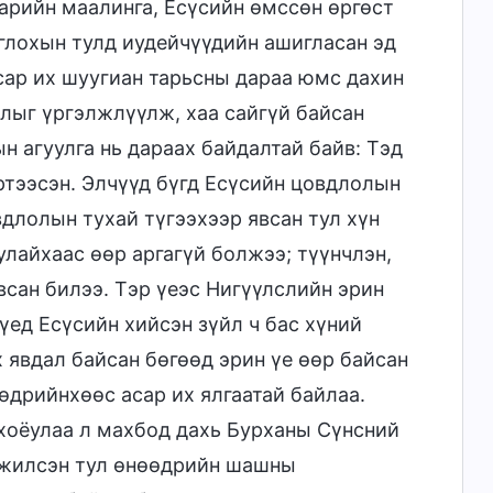
нарийн маалинга, Есүсийн өмссөн өргөст
оглохын тулд иудейчүүдийн ашигласан эд
сар их шуугиан тарьсны дараа юмс дахин
лыг үргэлжлүүлж, хаа сайгүй байсан
 агуулга нь дараах байдалтай байв: Тэд
ртээсэн. Элчүүд бүгд Есүсийн цовдлолын
длолын тухай түгээхээр явсан тул хүн
улайхаас өөр аргагүй болжээ; түүнчлэн,
всан билээ. Тэр үеэс Нигүүлслийн эрин
үед Есүсийн хийсэн зүйл ч бас хүний
 явдал байсан бөгөөд эрин үе өөр байсан
өдрийнхөөс асар их ялгаатай байлаа.
 хоёулаа л махбод дахь Бурханы Сүнсний
лжилсэн тул өнөөдрийн шашны