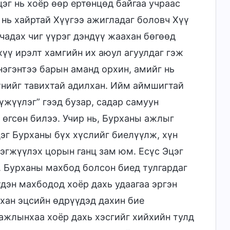
эг нь хоёр өөр ертөнцөд байгаа учраас
 нь хайртай Хүүгээ ажигладаг боловч Хүү
чадах чиг үүрэг дэндүү жаахан бөгөөд
үү ирэлт хамгийн их аюул агуулдаг гэж
нэгэнтээ барын аманд орхин, амийг нь
үнийг тавихтай адилхан. Ийм аймшигтай
үжүүлэг” гээд бузар, садар самуун
 өгсөн билээ. Учир нь, Бурханы ажлыг
цэг Бурханы бүх хүслийг биелүүлж, хүн
эгжүүлэх цорын ганц зам юм. Есүс Эцэг
. Бурханы махбод болсон биед тулгардаг
дэн махбодод хоёр дахь удаагаа эргэн
рхан эцсийн өдрүүдэд дахин бие
ажлынхаа хоёр дахь хэсгийг хийхийн тулд