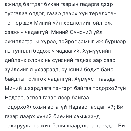
ажилд багтдаг бүхэн газрын гадарга дээр
тусгалаа олдог; газар дээрх хүн төрөлхтөн
тэнгэр дэх Миний үйл хөдлөлийг ойлгож
хэзээ ч чадаагүй, Миний Сүнсний үйл
ажиллагааны хүрээ, тойрог замыг иж бүрнээр
нь тунгаан бодож ч чадаагүй. Хүмүүсийн
дийлэнх олонх нь сүнсний гаднах аар саар
зүйлсийг л ухаараад, сүнсний бодит байр
байдлыг ойлгох чадалгүй. Хүмүүст тавьдаг
Миний шаардлага тэнгэрт байгаа тодорхойгүй
Надаас, эсвэл газар дээр байгаа
тодорхойлохын аргагүй Надаас гардаггүй; Би
газар дээрх хүний биеийн хэмжээнд
тохируулан зохих ёсны шаардлага тавьдаг. Би