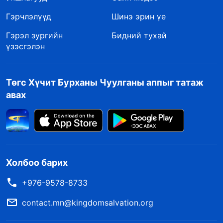
Гэрчлэлүүд
Шинэ эрин үе
Гэрэл зургийн
Бидний тухай
үзэсгэлэн
Төгс Хүчит Бурханы Чуулганы аппыг татаж
авах
Холбоо барих
+976-9578-8733
contact.mn@kingdomsalvation.org