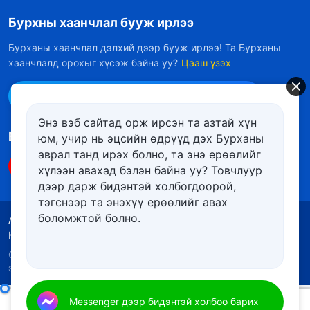
Бурхны хаанчлал бууж ирлээ
Бурханы хаанчлал дэлхий дээр бууж ирлээ! Та Бурханы
хаанчлалд орохыг хүсэж байна уу?
Цааш үзэх
Messenger дээр бидэнтэй холбоо барих
Энэ вэб сайтад орж ирсэн та азтай хүн
Биднийг дагах
юм, учир нь эцсийн өдрүүд дэх Бурханы
аврал танд ирэх болно, та энэ ерѳѳлийг
хүлээн авахад бэлэн байна уу? Товчлуур
дээр дарж бидэнтэй холбогдоорой,
тэгснээр та энэхүү ерѳѳлийг авах
боломжтой болно.
Ашиглалтын нөхцөлүүд
Нууцлалын бодлого
Кредит
Күүкийн бодлого
Copyright © 2026
Төгс Хүчит Бурханы Чуулган
. Бүх
эрх хуулиар хамгаалагдсан.
Өдөр тутмын Бурханы үг: Бурханы ажлыг мэдэх нь | Эшлэл 226
Messenger дээр бидэнтэй холбоо барих