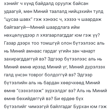
хэнийг ч хүнд байдалд оруулж байсан
удаагүй, мөн Миний таалалд нийцэхийн тулд
“цусаа шавх” гэж хэнээс ч, хэзээ ч шаардаж
байгаагүй—Миний шаардлага ийм
нөхцөлүүдээр л хязгаарлагддаг юм гэж үү?
Газар дээрх тоо томшгүй олон бүтээлээс аль
нь Миний амнаас гардаг үгийн зан чанарт
захирагддаггүй вэ? Эдгээр бүтээлээс аль нь
Миний өмнө ирээд Миний үг, Миний дүрэлзэх
галд үнсэн товрог болдоггүй вэ? Эдгээр
бүтээлийн аль нь бардан хөөрчхөөд Миний
өмнө “сээхэлзэж” зүрхэлдэг вэ? Аль нь Миний
өмнө бөхийдөггүй вэ? Би ердөө бүх
бүтээлийг чимээгүй байлгадаг Бурхан юм гэж