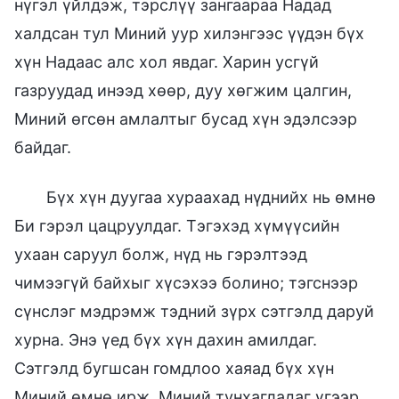
нүгэл үйлдэж, тэрслүү зангаараа Надад
халдсан тул Миний уур хилэнгээс үүдэн бүх
хүн Надаас алс хол явдаг. Харин усгүй
газруудад инээд хөөр, дуу хөгжим цалгин,
Миний өгсөн амлалтыг бусад хүн эдэлсээр
байдаг.
Бүх хүн дуугаа хураахад нүднийх нь өмнө
Би гэрэл цацруулдаг. Тэгэхэд хүмүүсийн
ухаан саруул болж, нүд нь гэрэлтээд
чимээгүй байхыг хүсэхээ болино; тэгснээр
сүнслэг мэдрэмж тэдний зүрх сэтгэлд даруй
хурна. Энэ үед бүх хүн дахин амилдаг.
Сэтгэлд бугшсан гомдлоо хаяад бүх хүн
Миний өмнө ирж, Миний тунхагладаг үгээр