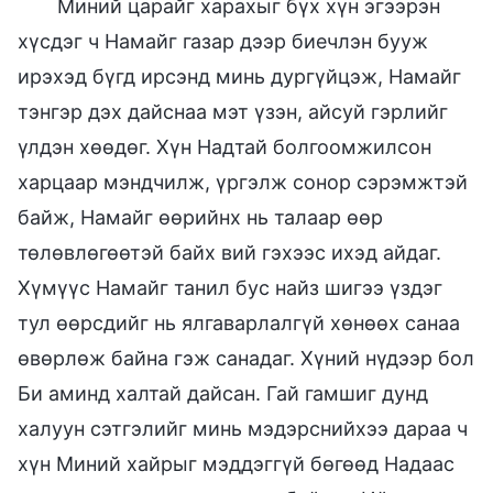
Миний царайг харахыг бүх хүн эгээрэн
хүсдэг ч Намайг газар дээр биечлэн бууж
ирэхэд бүгд ирсэнд минь дургүйцэж, Намайг
тэнгэр дэх дайснаа мэт үзэн, айсуй гэрлийг
үлдэн хөөдөг. Хүн Надтай болгоомжилсон
харцаар мэндчилж, үргэлж сонор сэрэмжтэй
байж, Намайг өөрийнх нь талаар өөр
төлөвлөгөөтэй байх вий гэхээс ихэд айдаг.
Хүмүүс Намайг танил бус найз шигээ үздэг
тул өөрсдийг нь ялгаварлалгүй хөнөөх санаа
өвөрлөж байна гэж санадаг. Хүний нүдээр бол
Би аминд халтай дайсан. Гай гамшиг дунд
халуун сэтгэлийг минь мэдэрснийхээ дараа ч
хүн Миний хайрыг мэддэггүй бөгөөд Надаас