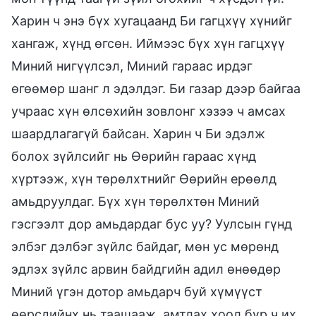
Харин ч энэ бүх хугацаанд Би гагцхүү хүнийг
хангаж, хүнд өгсөн. Иймээс бүх хүн гагцхүү
Миний нигүүлсэл, Миний гараас ирдэг
өгөөмөр шанг л эдэлдэг. Би газар дээр байгаа
учраас хүн өлсөхийн зовлонг хэзээ ч амсах
шаардлагагүй байсан. Харин ч Би эдэлж
болох зүйлсийг нь Өөрийн гараас хүнд
хүртээж, хүн төрөлхтнийг Өөрийн ерөөлд
амьдруулдаг. Бүх хүн төрөлхтөн Миний
гэсгээлт дор амьдардаг бус уу? Уулсын гүнд
элбэг дэлбэг зүйлс байдаг, мөн ус мөрөнд
эдлэх зүйлс арвин байдгийн адил өнөөдөр
Миний үгэн дотор амьдарч буй хүмүүст
өөрсдийнх нь таашааж, амтлах хоол бүр ч их