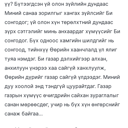
үү? Бүтээгдсэн үй олон зүйлийн дундаас
Миний санаа зорилгыг хангах зүйлсийг Би
сонгодог; үй олон хүн төрөлхтний дундаас
зүрх сэтгэлийг минь анхаардаг хүмүүсийг Би
сонгодог. Бүх одноос хамгийн шилдгийг нь
сонгоод, тийнхүү Өөрийн хаанчлалд үл ялиг
туяа нэмдэг. Би газар дэлхийгээр алхан,
анхилуун үнэрээ хаа сайгүй ханхлуулж,
Өөрийн дүрийг газар сайгүй үлдээдэг. Миний
дуу хоолой энд тэндгүй цуурайтдаг. Газар
газрын хүмүүс өчигдрийн сайхан зураглалыг
санан мөрөөсдөг, учир нь бүх хүн өнгөрснийг
санаж байгаа…