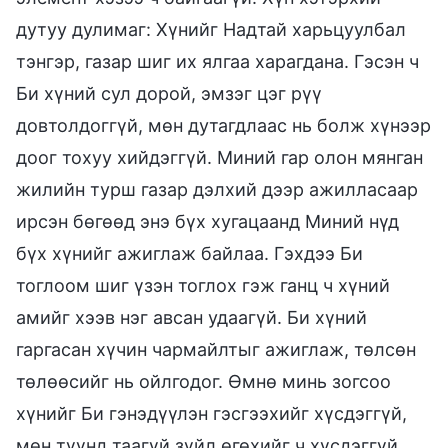
дутуу дулимаг: Хүнийг Надтай харьцуулбал
тэнгэр, газар шиг их ялгаа харагдана. Гэсэн ч
Би хүний сул дорой, эмзэг цэг рүү
довтолдоггүй, мөн дутагдлаас нь болж хүнээр
доог тохуу хийдэггүй. Миний гар олон мянган
жилийн турш газар дэлхий дээр ажилласаар
ирсэн бөгөөд энэ бүх хугацаанд Миний нүд
бүх хүнийг ажиглаж байлаа. Гэхдээ Би
тоглоом шиг үзэн тоглох гэж ганц ч хүний
амийг хээв нэг авсан удаагүй. Би хүний
гаргасан хүчин чармайлтыг ажиглаж, төлсөн
төлөөсийг нь ойлгодог. Өмнө минь зогсоо
хүнийг Би гэнэдүүлэн гэсгээхийг хүсдэггүй,
мөн түүнд таагүй зүйл өгөхийг ч хүсдэггүй.