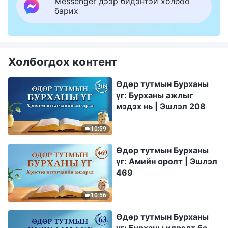
Messenger дээр бидэнтэй холбоо
барих
Холбогдох контент
Өдөр тутмын Бурханы
үг: Бурханы ажлыг
мэдэх нь | Эшлэл 208
10:59
Өдөр тутмын Бурханы
үг: Амийн оролт | Эшлэл
469
10:56
Өдөр тутмын Бурханы