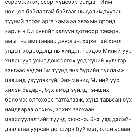
сэрэмжилж, эсэргүүцсээр байдаг. Ийм
нөхцөл байдалтай байгааг нь далимдуулан
түүний эсрэг арга хэмжээ авахын оронд
харин ч Би хүнийг халуун дотноор тэвэрч,
амыг нь амттанаар дүүргэн, хэрэгтэй хоол
ундыг ходоодонд нь хийдэг. Гэхдээ Миний уур
хилэн уул усыг донсолгох үед хүний хулчгар
зангаас үүдэн Би түүнд янз бүрийн тусламж
цаашид үзүүлэхгүй. Энэ мөчид Миний уур
хилэн бадарч, бүх амьд зүйлд гэмших
боломж олгохоос татгалзаж, хүнд тавьсан бүх
найдвараа орхиж, зохих залхаан
цээрлүүлэлтийг түүнд онооно. Энэ үед далайн
давлагаа уурсан догширч буй мэт, олон арван