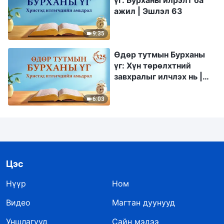
үг: Бурханы илрэлт ба
ажил | Эшлэл 63
9:35
Өдөр тутмын Бурханы
үг: Хүн төрөлхтний
завхралыг илчлэх нь |
Эшлэл 325
6:03
Цэс
Нүүр
Ном
Видео
Магтан дуунууд
Уншлагууд
Сайн мэдээ