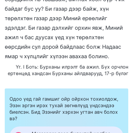
байдаг бус уу? Би газар дээр байж, хүн
төрөлхтөн газар дээр Миний ерөөлийг
эдэлдэг. Би газар дэлхийг орхин явж, Миний
ажил ч бас дуусах үед хүн төрөлхтөн
өөрсдийн сул дорой байдлаас болж Надаас
ямар ч хүлцлийг хүлээн авахаа болино.
Үг. I Боть: Бурханы илрэлт ба ажил. Бүх орчлон
ертөнцөд хандсан Бурханы айлдварууд, 17-р бүлэг
Одоо үед гай гамшиг ойр ойрхон тохиолдож,
Эзэн эргэн ирэх тухай зөгнөлүүд үндсэндээ
биелсэн. Бид Эзэнийг хэрхэн угтан авч болох
вэ?