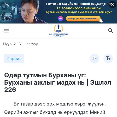
Нүүр
Уншлагууд
Гарчиг
Өдөр тутмын Бурханы үг:
Бурханы ажлыг мэдэх нь | Эшлэл
226
Би газар дээр эрх мэдлээ хэрэгжүүлэн,
Өөрийн ажлыг бүхэлд нь өрнүүлдэг. Миний