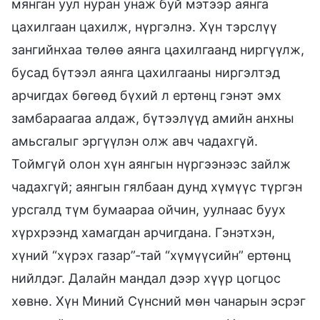
мянган уул нуран унаж буй мэтээр аянга
цахилгаан цахилж, нүргэлнэ. Хүн тэрслүү
зангийнхаа төлөө аянга цахилгаанд ниргүүлж,
бусад бүтээл аянга цахилгааны ниргэлтэд
арчигдах бөгөөд бүхий л ертөнц гэнэт эмх
замбараагаа алдаж, бүтээлүүд амийн анхны
амьсгалыг эргүүлэн олж авч чадахгүй.
Тоймгүй олон хүн аянгын нүргээнээс зайлж
чадахгүй; аянгын гялбаан дунд хүмүүс түргэн
урсгалд түм бумаараа ойчин, уулнаас буух
хүрхрээнд хамагдан арчигдана. Гэнэтхэн,
хүний “хүрэх газар”-тай “хүмүүсийн” ертөнц
нийлдэг. Далайн мандал дээр хүүр цогцос
хөвнө. Хүн Миний Сүнсний мөн чанарын эсрэг