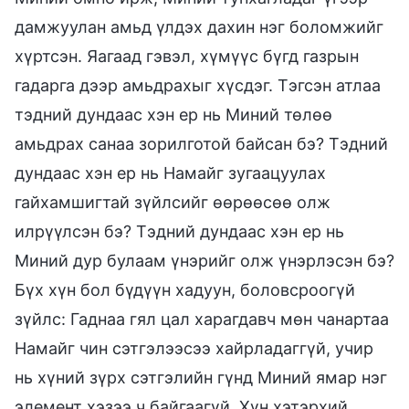
дамжуулан амьд үлдэх дахин нэг боломжийг
хүртсэн. Яагаад гэвэл, хүмүүс бүгд газрын
гадарга дээр амьдрахыг хүсдэг. Тэгсэн атлаа
тэдний дундаас хэн ер нь Миний төлөө
амьдрах санаа зорилготой байсан бэ? Тэдний
дундаас хэн ер нь Намайг зугаацуулах
гайхамшигтай зүйлсийг өөрөөсөө олж
илрүүлсэн бэ? Тэдний дундаас хэн ер нь
Миний дур булаам үнэрийг олж үнэрлэсэн бэ?
Бүх хүн бол бүдүүн хадуун, боловсроогүй
зүйлс: Гаднаа гял цал харагдавч мөн чанартаа
Намайг чин сэтгэлээсээ хайрладаггүй, учир
нь хүний зүрх сэтгэлийн гүнд Миний ямар нэг
элемент хэзээ ч байгаагүй. Хүн хэтэрхий