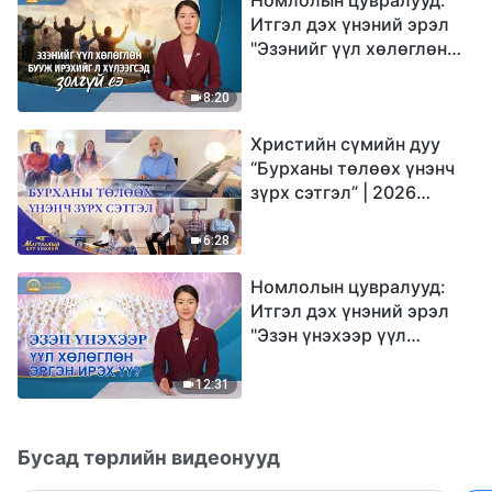
Итгэл дэх үнэний эрэл
"Эзэнийг үүл хөлөглөн
бууж ирэхийг л
хүлээгсэд золгүй еэ"
8:20
Христийн сүмийн дуу
“Бурханы төлөөх үнэнч
зүрх сэтгэл” | 2026
Магтаалын дуу хоолой
6:28
Номлолын цувралууд:
Итгэл дэх үнэний эрэл
"Эзэн үнэхээр үүл
хөлөглөн эргэн ирэх үү?"
12:31
Бусад төрлийн видеонууд