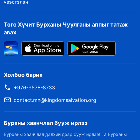
үзэсгэлэн
Төгс Хүчит Бурханы Чуулганы аппыг татаж
авах
Холбоо барих
+976-9578-8733
contact.mn@kingdomsalvation.org
Бурхны хаанчлал бууж ирлээ
Бурханы хаанчлал дэлхий дээр бууж ирлээ! Та Бурханы