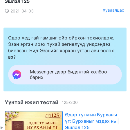
Эшлэл 125
Хуваалцах
2021-04-03
Одоо үед гай гамшиг ойр ойрхон тохиолдож,
Эзэн эргэн ирэх тухай зөгнөлүүд үндсэндээ
биелсэн. Бид Эзэнийг хэрхэн угтан авч болох
вэ?
Messenger дээр бидэнтэй холбоо
барих
Үүнтэй ижил төстэй
125
/
200
Өдөр тутмын Бурханы
үг: Бурханыг мэдэх нь |
Эшлэл 125