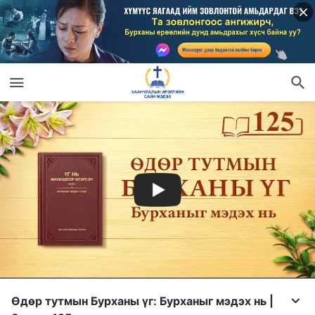
Өдөр тутмын Бурханы үг: Бурханыг мэдэх нь |