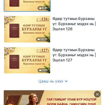
9:41
Өдөр тутмын Бурханы
үг: Бурханыг мэдэх нь |
Эшлэл 126
10:31
Өдөр тутмын Бурханы
үг: Бурханыг мэдэх нь |
Эшлэл 127
7:05
Цааш нь үзэх