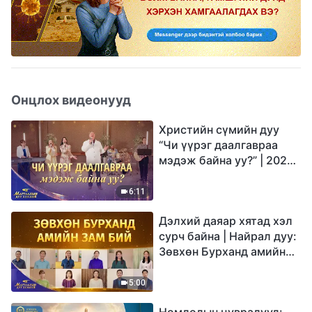
Онцлох видеонууд
Христийн сүмийн дуу
“Чи үүрэг даалгавраа
мэдэж байна уу?” | 2026
Магтаалын дуу хоолой
6:11
Дэлхий даяар хятад хэл
сурч байна | Найрал дуу:
Зөвхөн Бурханд амийн
зам бий | 2026
Магтаалын дуу хоолой
5:00
Номлолын цувралууд: