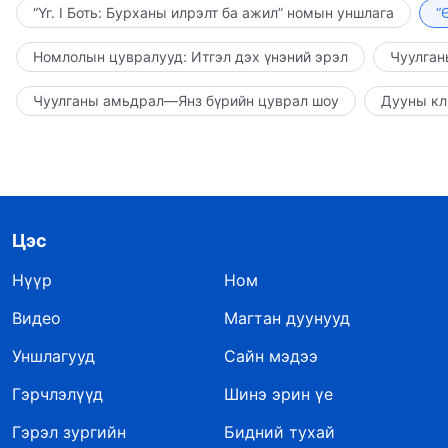
“Үг. I Боть: Бурханы илрэлт ба ажил” номын уншлага
“
Номлолын цувралууд: Итгэл дэх үнэний эрэл
Чуулган
Чуулганы амьдрал—Янз бүрийн цуврал шоу
Дууны кл
Цэс
Нүүр
Ном
Видео
Магтан дуунууд
Уншлагууд
Сайн мэдээ
Гэрчлэлүүд
Шинэ эрин үе
Гэрэл зургийн
Бидний тухай