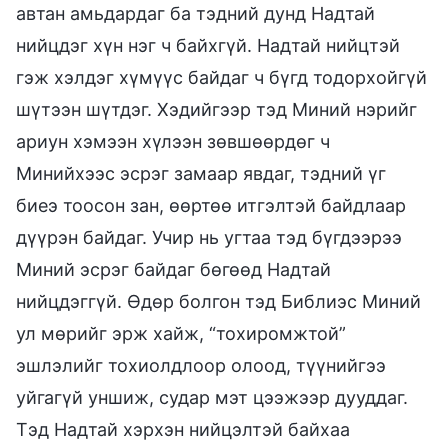
автан амьдардаг ба тэдний дунд Надтай
нийцдэг хүн нэг ч байхгүй. Надтай нийцтэй
гэж хэлдэг хүмүүс байдаг ч бүгд тодорхойгүй
шүтээн шүтдэг. Хэдийгээр тэд Миний нэрийг
ариун хэмээн хүлээн зөвшөөрдөг ч
Минийхээс эсрэг замаар явдаг, тэдний үг
биеэ тоосон зан, өөртөө итгэлтэй байдлаар
дүүрэн байдаг. Учир нь угтаа тэд бүгдээрээ
Миний эсрэг байдаг бөгөөд Надтай
нийцдэггүй. Өдөр болгон тэд Библиэс Миний
ул мөрийг эрж хайж, “тохиромжтой”
эшлэлийг тохиолдлоор олоод, түүнийгээ
уйгагүй уншиж, судар мэт цээжээр дууддаг.
Тэд Надтай хэрхэн нийцэлтэй байхаа