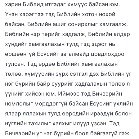
харин Библид итгэдэг хүмүүс байсан юм.
Үнэн хэрэгтээ тэд Библийн хоточ нохой
байсан. Библийн ашиг сонирхлыг хамгаалж,
Библийн нэр төрийг хадгалж, Библийн алдар
хүндийг хамгаалахын тулд тэд эцэст нь
өршөөнгүй Есүсийг загалмайд цовдлохдоо
тулсан. Тэд ердөө Библийг хамгаалахын
төлөө, хүмүүсийн зүрх сэтгэл дэх Библийн үг
нэг бүрийн байр суурийг хадгалахын төлөө л
үүнийг хийсэн юм. Иймээс тэд Бичвэрийн
номлолыг мөрддөггүй байсан Есүсийг үхлийн
ялаар яллахын тулд өөрсдийн ирээдүй болон
нүглийн тахилыг хаяхыг илүүд үзсэн. Тэд
Бичвэрийн үг нэг бүрийн боол байгаагүй гэж