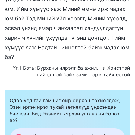
юм. Ийм хүмүүс яаж Миний өмнө ирж чадах
юм бэ? Тэд Миний үйл хэрэгт, Миний хүсэлд,
эсвэл үнэнд ямар ч анхаарал хандуулдаггүй,
харин ч хүнийг үхүүлдэг үгэнд донтдог. Тийм
хүмүүс яаж Надтай нийцэлтэй байж чадах юм
бэ?
Үг. I Боть: Бурханы илрэлт ба ажил. Чи Христтэй
нийцэлтэй байх замыг эрж хайх ёстой
Одоо үед гай гамшиг ойр ойрхон тохиолдож,
Эзэн эргэн ирэх тухай зөгнөлүүд үндсэндээ
биелсэн. Бид Эзэнийг хэрхэн угтан авч болох
вэ?