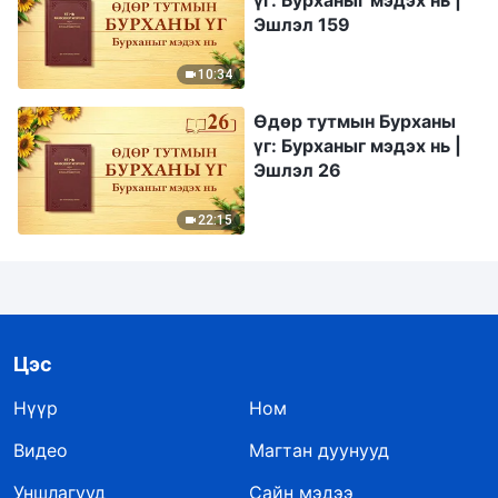
үг: Бурханыг мэдэх нь |
Эшлэл 159
10:34
Өдөр тутмын Бурханы
үг: Бурханыг мэдэх нь |
Эшлэл 26
22:15
Цэс
Нүүр
Ном
Видео
Магтан дуунууд
Уншлагууд
Сайн мэдээ