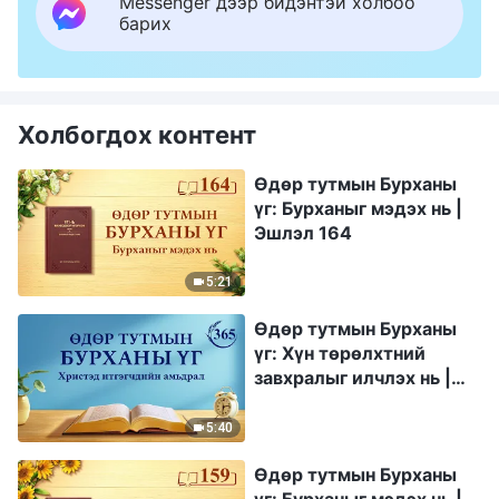
Messenger дээр бидэнтэй холбоо
барих
Холбогдох контент
Өдөр тутмын Бурханы
үг: Бурханыг мэдэх нь |
Эшлэл 164
5:21
Өдөр тутмын Бурханы
үг: Хүн төрөлхтний
завхралыг илчлэх нь |
Эшлэл 365
5:40
Өдөр тутмын Бурханы