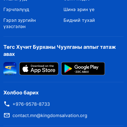
Гэрчлэлүүд
Шинэ эрин үе
Гэрэл зургийн
Бидний тухай
үзэсгэлэн
Төгс Хүчит Бурханы Чуулганы аппыг татаж
авах
Холбоо барих
+976-9578-8733
contact.mn@kingdomsalvation.org