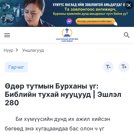
Нүүр
Уншлагууд
Гарчиг
Өдөр тутмын Бурханы үг:
Библийн тухай нууцууд | Эшлэл
280
Би хүмүүсийн дунд их ажил хийсэн
бөгөөд энэ хугацаандаа бас олон ч үг