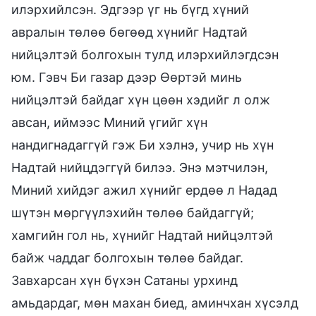
илэрхийлсэн. Эдгээр үг нь бүгд хүний
авралын төлөө бөгөөд хүнийг Надтай
нийцэлтэй болгохын тулд илэрхийлэгдсэн
юм. Гэвч Би газар дээр Өөртэй минь
нийцэлтэй байдаг хүн цөөн хэдийг л олж
авсан, иймээс Миний үгийг хүн
нандигнадаггүй гэж Би хэлнэ, учир нь хүн
Надтай нийцдэггүй билээ. Энэ мэтчилэн,
Миний хийдэг ажил хүнийг ердөө л Надад
шүтэн мөргүүлэхийн төлөө байдаггүй;
хамгийн гол нь, хүнийг Надтай нийцэлтэй
байж чаддаг болгохын төлөө байдаг.
Завхарсан хүн бүхэн Сатаны урхинд
амьдардаг, мөн махан биед, аминчхан хүсэлд