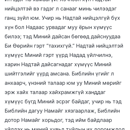
нийцэлтэй вэ гэдэг л санааг минь чилээдэг
ганц зүйл юм. Учир нь Надтай нийцэлгүй бүх
хүн бол Надаас урвадаг муу ёрын хүмүүс
билээ; тэд Миний дайсан бөгөөд дайснуудаа
Би Өөрийн гэрт “тахихгүй.” Надтай нийцэлтэй
хүмүүс Миний гэрт үүрд Надад үйлчилнэ,
харин Надтай дайсагнадаг хүмүүс Миний
шийтгэлийг үүрд амсана. Библийн үгийг л
анхаарч, үнэний талаар юм уу Миний мөрийг
эрж хайх талаар хайхрамжгүй ханддаг
хүмүүс бүгд Миний эсрэг байдаг, учир нь тэд
Библийн дагуу Намайг хязгаарлаж, Библийн
дотор Намайг хорьдог, тэд ийм байдлаар
үйлдэх нь миний хувьд туйлын их доромжлол