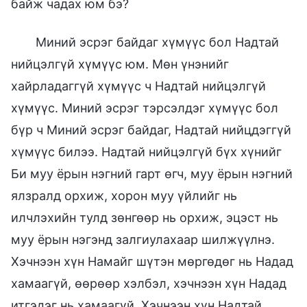
байж чадах юм бэ?
Миний эсрэг байдаг хүмүүс бол Надтай
нийцэлгүй хүмүүс юм. Мөн үнэнийг
хайрладаггүй хүмүүс ч Надтай нийцэлгүй
хүмүүс. Миний эсрэг тэрсэлдэг хүмүүс бол
бүр ч Миний эсрэг байдаг, Надтай нийцдэггүй
хүмүүс билээ. Надтай нийцэлгүй бүх хүнийг
Би муу ёрын нэгний гарт өгч, муу ёрын нэгний
ялзралд орхиж, хорон муу үйлийг нь
илчлэхийн тулд зөнгөөр нь орхиж, эцэст нь
муу ёрын нэгэнд залгиулахаар шилжүүлнэ.
Хэчнээн хүн Намайг шүтэн мөргөдөг нь Надад
хамаагүй, өөрөөр хэлбэл, хэчнээн хүн Надад
итгэдэг нь хамаагүй. Хэчнээн хүн Надтай