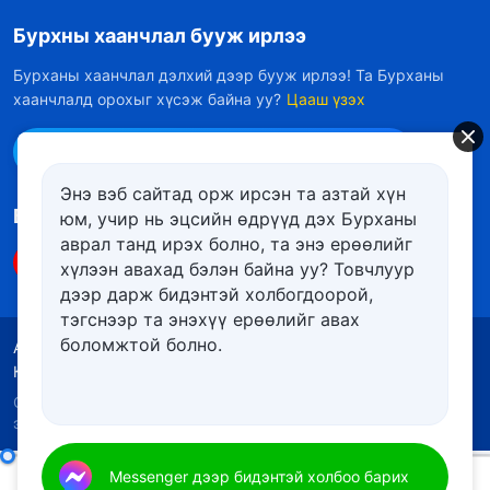
Бурхны хаанчлал бууж ирлээ
Бурханы хаанчлал дэлхий дээр бууж ирлээ! Та Бурханы
хаанчлалд орохыг хүсэж байна уу?
Цааш үзэх
Messenger дээр бидэнтэй холбоо барих
Энэ вэб сайтад орж ирсэн та азтай хүн
Биднийг дагах
юм, учир нь эцсийн өдрүүд дэх Бурханы
аврал танд ирэх болно, та энэ ерѳѳлийг
хүлээн авахад бэлэн байна уу? Товчлуур
дээр дарж бидэнтэй холбогдоорой,
тэгснээр та энэхүү ерѳѳлийг авах
боломжтой болно.
Ашиглалтын нөхцөлүүд
Нууцлалын бодлого
Кредит
Күүкийн бодлого
Copyright © 2026
Төгс Хүчит Бурханы Чуулган
. Бүх
эрх хуулиар хамгаалагдсан.
Өдөр тутмын Бурханы үг: Библийн тухай нууцууд | Эшлэл 280
Messenger дээр бидэнтэй холбоо барих