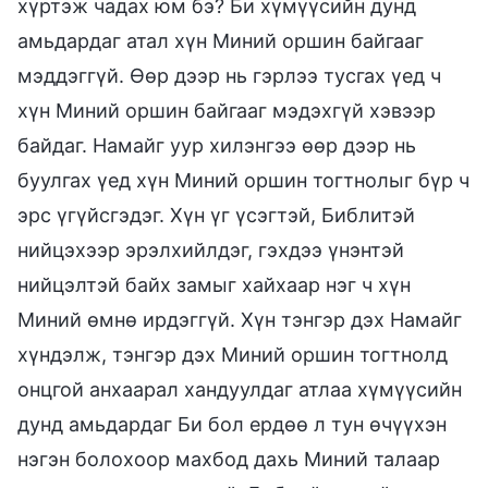
хүртэж чадах юм бэ? Би хүмүүсийн дунд
амьдардаг атал хүн Миний оршин байгааг
мэддэггүй. Өөр дээр нь гэрлээ тусгах үед ч
хүн Миний оршин байгааг мэдэхгүй хэвээр
байдаг. Намайг уур хилэнгээ өөр дээр нь
буулгах үед хүн Миний оршин тогтнолыг бүр ч
эрс үгүйсгэдэг. Хүн үг үсэгтэй, Библитэй
нийцэхээр эрэлхийлдэг, гэхдээ үнэнтэй
нийцэлтэй байх замыг хайхаар нэг ч хүн
Миний өмнө ирдэггүй. Хүн тэнгэр дэх Намайг
хүндэлж, тэнгэр дэх Миний оршин тогтнолд
онцгой анхаарал хандуулдаг атлаа хүмүүсийн
дунд амьдардаг Би бол ердөө л тун өчүүхэн
нэгэн болохоор махбод дахь Миний талаар