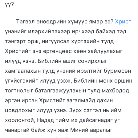
үү?
Тэгвэл өнөөдрийн хүмүүс ямар вэ?
Христ
үнэнийг илэрхийлэхээр ирчхээд байхад тэд
тэнгэрт орж, нигүүлсэл хүртэхийн тулд
Христийг энэ ертөнцөөс хөөн зайлуулахыг
илүүд үзнэ. Библийн ашиг сонирхлыг
хамгаалахын тулд үнэний ирэлтийг бүрмөсөн
үгүйсгэхийг илүүд үзэж, Библийн мөнх оршин
тогтнолыг баталгаажуулахын тулд махбодод
эргэн ирсэн Христийг загалмайд дахин
цовдлохыг илүүд үзнэ. Зүрх сэтгэл нь ийм
хорлонтой, Надад тийм их дайсагнадаг уг
чанартай байж хүн яаж Миний авралыг