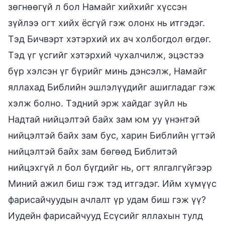
зөгнөөгүй л бол Намайг хийхийг хүссэн
зүйлээ огт хийх ёсгүй гэж олонх нь итгэдэг.
Тэд Бичвэрт хэтэрхий их ач холбогдол өгдөг.
Тэд үг үсгийг хэтэрхий чухалчилж, эцэстээ
бүр хэлсэн үг бүрийг минь дэнсэлж, Намайг
яллахад Библийн эшлэлүүдийг ашигладаг гэж
хэлж болно. Тэдний эрж хайдаг зүйл нь
Надтай нийцэлтэй байх зам юм уу үнэнтэй
нийцэлтэй байх зам бус, харин Библийн үгтэй
нийцэлтэй байх зам бөгөөд Библитэй
нийцэхгүй л бол бүгдийг нь, огт ялгалгүйгээр
Миний ажил биш гэж тэд итгэдэг. Ийм хүмүүс
фарисайчуудын ачлалт үр удам биш гэж үү?
Иудейн фарисайчууд Есүсийг яллахын тулд