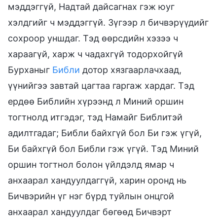
мэддэггүй, Надтай дайсагнах гэж юуг
хэлдгийг ч мэддэггүй. Зүгээр л бичвэрүүдийг
сохроор уншдаг. Тэд өөрсдийн хэзээ ч
хараагүй, харж ч чадахгүй тодорхойгүй
Бурханыг
Библи
дотор хязгаарлачхаад,
үүнийгээ завтай цагтаа гаргаж хардаг. Тэд
ердөө Библийн хүрээнд л Миний оршин
тогтнолд итгэдэг, тэд Намайг Библитэй
адилтгадаг; Библи байхгүй бол Би гэж үгүй,
Би байхгүй бол Библи гэж үгүй. Тэд Миний
оршин тогтнол болон үйлдэлд ямар ч
анхаарал хандуулдаггүй, харин оронд нь
Бичвэрийн үг нэг бүрд туйлын онцгой
анхаарал хандуулдаг бөгөөд Бичвэрт