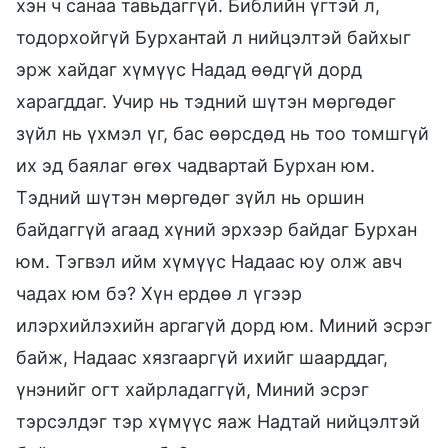
хэн ч санаа тавьдаггүй. Библийн үгтэй л,
тодорхойгүй Бурхантай л нийцэлтэй байхыг
эрж хайдаг хүмүүс Надад өөдгүй дорд
харагддаг. Учир нь тэдний шүтэн мөргөдөг
зүйл нь үхмэл үг, бас өөрсдөд нь тоо томшгүй
их эд баялаг өгөх чадвартай Бурхан юм.
Тэдний шүтэн мөргөдөг зүйл нь оршин
байдаггүй агаад хүний эрхээр байдаг Бурхан
юм. Тэгвэл ийм хүмүүс Надаас юу олж авч
чадах юм бэ? Хүн ердөө л үгээр
илэрхийлэхийн аргагүй дорд юм. Миний эсрэг
байж, Надаас хязгааргүй ихийг шаарддаг,
үнэнийг огт хайрладаггүй, Миний эсрэг
тэрсэлдэг тэр хүмүүс яаж Надтай нийцэлтэй