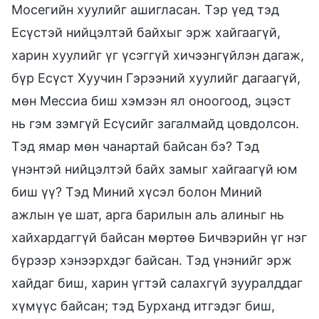
Мосегийн хуулийг ашигласан. Тэр үед тэд
Есүстэй нийцэлтэй байхыг эрж хайгаагүй,
харин хуулийг үг үсэггүй хичээнгүйлэн дагаж,
бүр Есүст Хуучин Гэрээний хуулийг дагаагүй,
мөн Мессиа биш хэмээн ял оноогоод, эцэст
нь гэм зэмгүй Есүсийг загалмайд цовдолсон.
Тэд ямар мөн чанартай байсан бэ? Тэд
үнэнтэй нийцэлтэй байх замыг хайгаагүй юм
биш үү? Тэд Миний хүсэл болон Миний
ажлын үе шат, арга барилын аль алиныг нь
хайхардаггүй байсан мөртөө Бичвэрийн үг нэг
бүрээр хэнээрхдэг байсан. Тэд үнэнийг эрж
хайдаг биш, харин үгтэй салахгүй зууралддаг
хүмүүс байсан; тэд Бурханд итгэдэг биш,