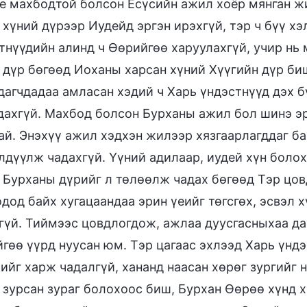
ие махбодтой болсон Есүсийн ажил хоёр мянган жи
 хүний дүрээр Иудейд эргэн ирэхгүй, тэр ч бүү х
тнүүдийн алинд ч Өөрийгөө харуулахгүй, учир нь
 дүр бөгөөд Иоханы харсан хүний Хүүгийн дүр биш
дагчдадаа амласан хэдий ч Харь үндэстнүүд дэх б
дахгүй. Махбод болсон Бурханы ажил бол шинэ эри
ай. Энэхүү ажил хэдхэн жилээр хязгаарлагддаг б
лдүүлж чадахгүй. Үүний адилаар, иудей хүн боло
 Бурханы дүрийг л төлөөлж чадах бөгөөд Тэр цов
дод байх хугацаандаа эрин үеийг төгсгөх, эсвэл 
гүй. Тиймээс цовдлогдож, ажлаа дуусгасныхаа да
гөө үүрд нуусан юм. Тэр цагаас эхлээд Харь үндэ
ийг харж чадалгүй, хананд наасан хөрөг зургийг н
 зурсан зураг болохоос биш, Бурхан Өөрөө хүнд 