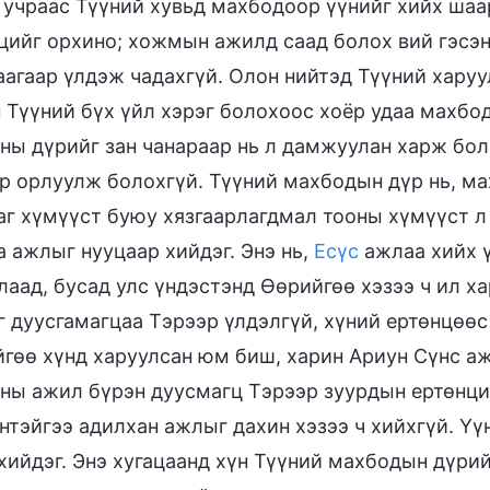
 учраас Түүний хувьд махбодоор үүнийг хийх шаа
цийг орхино; хожмын ажилд саад болох вий гэсэн
аагаар үлдэж чадахгүй. Олон нийтэд Түүний харуул
 Түүний бүх үйл хэрэг болохоос хоёр удаа махбод
ны дүрийг зан чанараар нь л дамжуулан харж бо
р орлуулж болохгүй. Түүний махбодын дүр нь, м
аг хүмүүст буюу хязгаарлагдмал тооны хүмүүст л
а ажлыг нууцаар хийдэг. Энэ нь,
Есүс
ажлаа хийх ү
лаад, бусад улс үндэстэнд Өөрийгөө хэзээ ч ил 
 дуусгамагцаа Тэрээр үлдэлгүй, хүний ертөнцөөс 
гөө хүнд харуулсан юм биш, харин Ариун Сүнс а
ны ажил бүрэн дуусмагц Тэрээр зуурдын ертөнци
нтэйгээ адилхан ажлыг дахин хэзээ ч хийхгүй. Үү
хийдэг. Энэ хугацаанд хүн Түүний махбодын дүрий