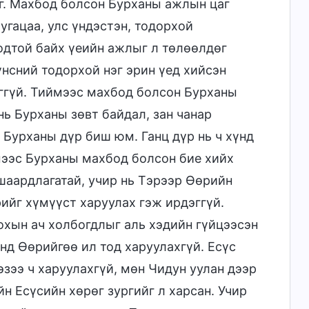
эг. Махбод болсон Бурханы ажлын цаг
хугацаа, улс үндэстэн, тодорхой
одтой байх үеийн ажлыг л төлөөлдөг
үнсний тодорхой нэг эрин үед хийсэн
ггүй. Тиймээс махбод болсон Бурханы
нь Бурханы зөвт байдал, зан чанар
 Бурханы дүр биш юм. Ганц дүр нь ч хүнд
ймээс Бурханы махбод болсон бие хийх
шаардлагатай, учир нь Тэрээр Өөрийн
ийг хүмүүст харуулах гэж ирдэггүй.
хын ач холбогдлыг аль хэдийн гүйцээсэн
энд Өөрийгөө ил тод харуулахгүй. Есүс
зээ ч харуулахгүй, мөн Чидун уулан дээр
йн Есүсийн хөрөг зургийг л харсан. Учир