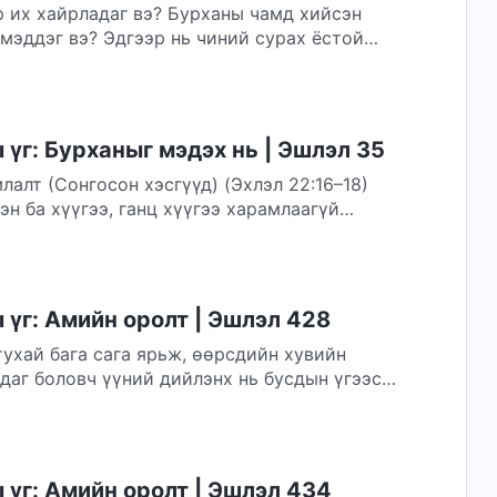
р их хайрладаг вэ? Бурханы чамд хийсэн
 мэддэг вэ? Эдгээр нь чиний сурах ёстой
үг: Бурханыг мэдэх нь | Эшлэл 35
алт (Сонгосон хэсгүүд) (Эхлэл 22:16–18)
эн ба хүүгээ, ганц хүүгээ харамлаагүй
үг: Амийн оролт | Эшлэл 428
ухай бага сага ярьж, өөрсдийн хувийн
даг боловч үүний дийлэнх нь бусдын үгээс
үг: Амийн оролт | Эшлэл 434