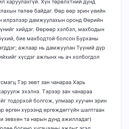
л харуулахгүй. Хүн төрөлхтний дунд
лахын төлөө байдаг. Өөр өөр эрин үеийн
йн илрэлээр дамжуулахын оронд Өөрийн
үнийг хийдэг. Өөрөөр хэлбэл, махбодын
бүхий, бие махбодтой болсон Бурханы
эгддэг; ажлаар нь дамжуулан Түүний дүр
хийхийг хүсдэг ажлынх нь ач холбогдол
смагц Тэр зөвт зан чанараа Харь
харуулж эхэлнэ. Тэрээр зан чанараа
ийг тодорхой болгож, улмаар хуучин эрин
ар өргөн хүрээнд өргөждөггүйн шалтгаан
и зөвхөн та нарын дунд ажилладаг)
 ердөө богино хугацааны ажлыг эгэл