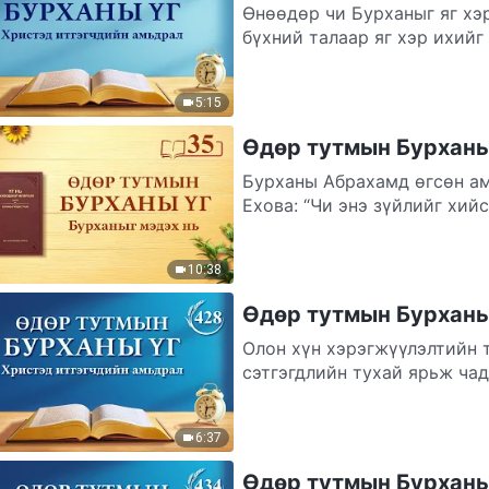
Өнөөдөр чи Бурханыг яг хэ
бүхний талаар яг хэр ихийг
зүйлс юм....
5:15
Өдөр тутмын Бурханы 
Бурханы Абрахамд өгсөн амл
Ехова: “Чи энэ зүйлийг хийс
учраас...
10:38
Өдөр тутмын Бурханы 
Олон хүн хэрэгжүүлэлтийн т
сэтгэгдлийн тухай ярьж чад
олж авсан...
6:37
Өдөр тутмын Бурханы 