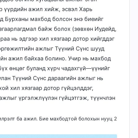
р үүрдийн ажил хийж, эсвэл Харь
лд Бурханы махбод болсон энэ биеийг
язгаарлагдмал байж болох (зөвхөн Иудейд,
раа нь эдгээр хил хязгаар дотор хийгддэг
өргөжилтийн ажлыг Түүний Сүнс шууд
ийн ажил байхаа болино. Учир нь махбод
бүх өнцөг буланд хүрч чадахгүй—үүнийг
улан Түүний Сүнс дараагийн ажлыг нь
ой хил хязгаар дотор гүйцэлддэг,
 ажлыг үргэлжлүүлэн гүйцэтгэж, түүнчлэн
 илрэлт ба ажил. Бие махбодтой болохын нууц 2