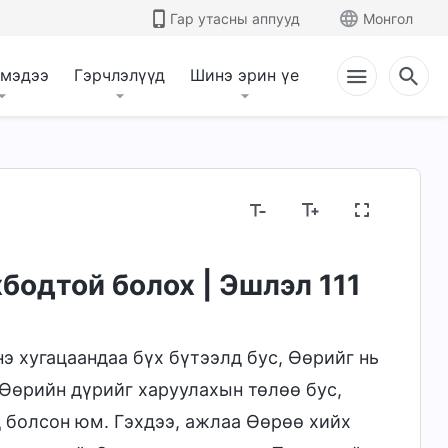
Гар утасны аппууд
Монгол
 мэдээ
Гэрчлэлүүд
Шинэ эрин үе
гаа, Тэр юу болох
Библийн тухай нууцууд
Ш
бодтой болох | Эшлэл 111
э хугацаандаа бүх бүтээлд бус, Өөрийг нь
 Өөрийн дүрийг харуулахын төлөө бус,
 болсон юм. Гэхдээ, ажлаа Өөрөө хийх