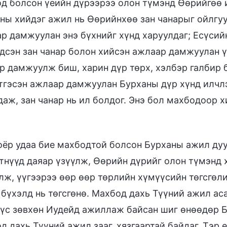
д болсон үеийн дүрээрээ олон түмэнд Өөрийгөө и
ны хийдэг ажил нь Өөрийнхөө зан чанарыг ойлгуу
р дамжуулан энэ бүхнийг хүнд харуулдаг; Есүси
дсэн зан чанар болон хийсэн ажлаар дамжуулан ү
р дамжуулж биш, харин дүр төрх, хэлбэр галбир 
тгэсэн ажлаар дамжуулан Бурханы дүр хүнд илчл
даж, зан чанар нь ил болдог. Энэ бол махбодоор 
оёр удаа бие махбодтой болсон Бурханы ажил дуу
тнүүд даяар үзүүлж, Өөрийн дүрийг олон түмэнд 
лж, үүгээрээ өөр өөр төрлийн хүмүүсийн төгсгөл
 бүхэлд нь төгсгөнө. Махбод дахь Түүний ажил ас
сүс зөвхөн Иудейд ажиллаж байсан шиг өнөөдөр Б
д дахь Түүний ажил зааг, хязгаартай байдаг. Тэр