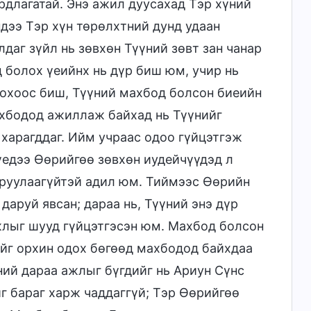
рдлагатай. Энэ ажил дуусахад Тэр хүний
дээ Тэр хүн төрөлхтний дунд удаан
даг зүйл нь зөвхөн Түүний зөвт зан чанар
 болох үеийнх нь дүр биш юм, учир нь
лохоос биш, Түүний махбод болсон биеийн
ахбодод ажиллаж байхад нь Түүнийг
 харагддаг. Ийм учраас одоо гүйцэтгэж
едээ Өөрийгөө зөвхөн иудейчүүдэд л
харуулаагүйтэй адил юм. Тиймээс Өөрийн
даруй явсан; дараа нь, Түүний энэ дүр
жлыг шууд гүйцэтгэсэн юм. Махбод болсон
йг орхин одох бөгөөд махбодод байхдаа
ний дараа ажлыг бүгдийг нь Ариун Сүнс
г бараг харж чаддаггүй; Тэр Өөрийгөө