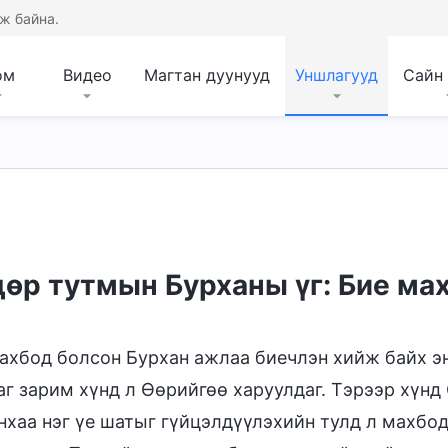
ж байна.
ом
Видео
Магтан дуунууд
Уншлагууд
Сайн
ыг мэдэх нь
Бурханы зан чанар, Түүнд юу бай
өр тутмын Бурханы үг: Бие мах
ахбод болсон Бурхан ажлаа биечлэн хийж байх эн
аг зарим хүнд л Өөрийгөө харуулдаг. Тэрээр хүнд
хаа нэг үе шатыг гүйцэлдүүлэхийн тулд л махбод