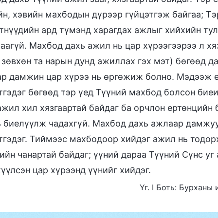
н, хэвийн махбодын дүрээр гүйцэтгэж байгаа; Тэ
тнүүдийн ард түмэнд харагдах ажлыг хийхийн ту
аагүй. Махбод дахь ажил нь цар хүрээгээрээ л х
 зөвхөн та нарын дунд ажиллах гэх мэт) бөгөөд да
р дамжин цар хүрээ нь өргөжиж болно. Мэдээж 
тгэдэг бөгөөд тэр үед Түүний махбод болсон бие
ажил хил хязгаартай байдаг ба орчлон ертөнцийн 
ь биелүүлж чадахгүй. Махбод дахь ажлаар дамжу
тгэдэг. Тиймээс махбодоор хийдэг ажил нь тодорх
ийн чанартай байдаг; үүний дараа Түүний Сүнс уг
үүлсэн цар хүрээнд үүнийг хийдэг.
Үг. I Боть: Бурханы