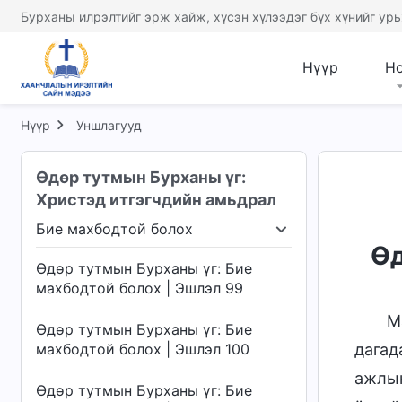
Бурханы илрэлтийг эрж хайж, хүсэн хүлээдэг бүх хүнийг урь
Нүүр
Н
Нүүр
Уншлагууд
Өдөр тутмын Бурханы үг:
Христэд итгэгчдийн амьдрал
Бие махбодтой болох
х шүүлт
Бие махбодтой болох
Бурханы ажл
Өд
Өдөр тутмын Бурханы үг: Бие
махбодтой болох | Эшлэл 99
М
Өдөр тутмын Бурханы үг: Бие
махбодтой болох | Эшлэл 100
дагад
ажлын
Өдөр тутмын Бурханы үг: Бие