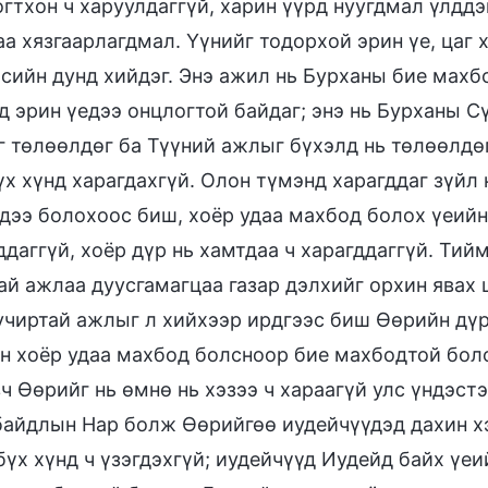
огтхон ч харуулдаггүй, харин үүрд нуугдмал үлдд
аа хязгаарлагдмал. Үүнийг тодорхой эрин үе, цаг 
сийн дунд хийдэг. Энэ ажил нь Бурханы бие махб
д эрин үедээ онцлогтой байдаг; энэ нь Бурханы С
 төлөөлдөг ба Түүний ажлыг бүхэлд нь төлөөлдө
үх хүнд харагдахгүй. Олон түмэнд харагддаг зүйл 
дээ болохоос биш, хоёр удаа махбод болох үеийн
ддаггүй, хоёр дүр нь хамтдаа ч харагддаггүй. Ти
ай ажлаа дуусгамагцаа газар дэлхийг орхин явах 
учиртай ажлыг л хийхээр ирдгээс биш Өөрийн дүр
н хоёр удаа махбод болсноор бие махбодтой боло
ч Өөрийг нь өмнө нь хэзээ ч хараагүй улс үндэст
байдлын Нар болж Өөрийгөө иудейчүүдэд дахин хэ
 бүх хүнд ч үзэгдэхгүй; иудейчүүд Иудейд байх үеи