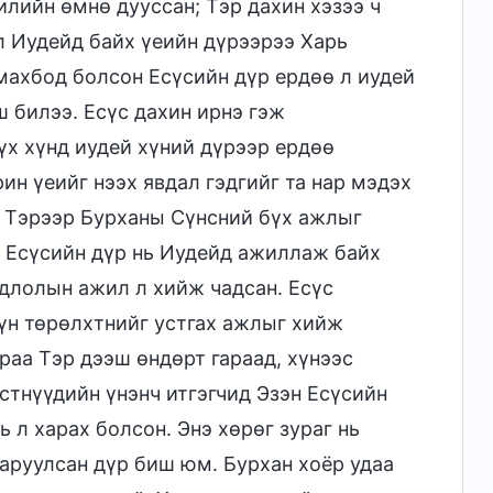
лийн өмнө дууссан; Тэр дахин хэзээ ч
эл Иудейд байх үеийн дүрээрээ Харь
 махбод болсон Есүсийн дүр ердөө л иудей
 билээ. Есүс дахин ирнэ гэж
үх хүнд иудей хүний дүрээр ердөө
н үеийг нээх явдал гэдгийг та нар мэдэх
а Тэрээр Бурханы Сүнсний бүх ажлыг
х Есүсийн дүр нь Иудейд ажиллаж байх
длолын ажил л хийж чадсан. Есүс
хүн төрөлхтнийг устгах ажлыг хийж
раа Тэр дээш өндөрт гараад, хүнээс
стнүүдийн үнэнч итгэгчид Эзэн Есүсийн
ь л харах болсон. Энэ хөрөг зураг нь
харуулсан дүр биш юм. Бурхан хоёр удаа