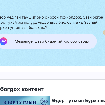
доо үед гай гамшиг ойр ойрхон тохиолдож, Эзэн эргэн
эх тухай зөгнөлүүд үндсэндээ биелсэн. Бид Эзэнийг
рхэн угтан авч болох вэ?
Messenger дээр бидэнтэй холбоо барих
богдох контент
Өдөр тутмын Бурханы 