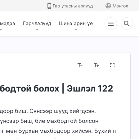
Гар утасны аппууд
Монгол
 мэдээ
Гэрчлэлүүд
Шинэ эрин үе
гаа, Тэр юу болох
Библийн тухай нууцууд
Ш
бодтой болох | Эшлэл 122
доор биш, Сүнсээр шууд хийгдсэн.
үнсээр биш, бие махбодтой болсон
ыг мөн Бурхан махбодоор хийсэн. Бүхий л