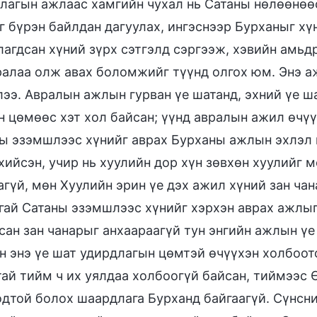
лагын ажлаас хамгийн чухал нь Сатаны нөлөөнөөс
г бүрэн байлдан дагуулах, ингэснээр Бурханыг хү
лагдсан хүний зүрх сэтгэлд сэргээж, хэвийн амь
алаа олж авах боломжийг түүнд олгох юм. Энэ а
лээ. Авралын ажлын гурван үе шатанд, эхний үе ш
 цөмөөс хэт хол байсан; үүнд авралын ажил өчүүх
ы эзэмшлээс хүнийг аврах Бурханы ажлын эхлэл н
хийсэн, учир нь хуулийн дор хүн зөвхөн хуулийг 
агүй, мөн Хуулийн эрин үе дэх ажил хүний зан ча
гай Сатаны эзэмшлээс хүнийг хэрхэн аврах ажлыг
сан зан чанарыг анхаараагүй тун энгийн ажлын ү
 энэ үе шат удирдлагын цөмтэй өчүүхэн холбоот
ай тийм ч их уялдаа холбоогүй байсан, тиймээс 
дтой болох шаардлага Бурханд байгаагүй. Сүнсни