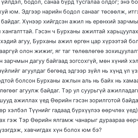
 үйлдэл, бодол, санаа бүрд тусгалаа олдог; энэ б
уй юм. Эдгээр нарийн бодол санааг төсөөлж, итгэ
 байдаг. Хүнээр хийгдсэн ажил нь ерөнхий зарчмы
н хангалттай. Гэсэн ч Бурханы ажилтай харьцуула
 хэдий агуу, Бурханы ажил өргөн цар хүрээтэй бо
ааргүй олон жижиг, яг таг төлөвлөгөө зохицуулал
н зарчмын дагуу байгаад зогсохгүй, мөн хүний х
зүйлийг агуулдаг бөгөөд эдгээр зүйл нь хүнд үл ү
дтой болсон Бурханы ажлын аль нь байх нь хама
лөгөөг агуулж байдаг. Тэр ул суурьгүй ажилладаг
шууд ажиллах үед Өөрийн гэсэн зорилготой байда
өр хэлбэл Түүнийг гадаад бүрхүүлээ өөрчлөх үед) 
ах гэж Тэр Өөрийн ялгамж чанарыг дураараа өөр
үзэгдэж, хавчигдах хүн болох юм бэ?