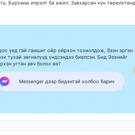
Боть: Бурханы илрэлт ба ажил. Завхарсан хүн төрөлхтө
доо үед гай гамшиг ойр ойрхон тохиолдож, Эзэн эргэн
эх тухай зөгнөлүүд үндсэндээ биелсэн. Бид Эзэнийг
рхэн угтан авч болох вэ?
Messenger дээр бидэнтэй холбоо барих