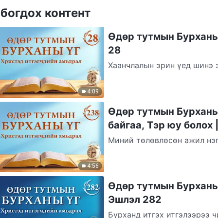
богдох контент
Өдөр тутмын Бурханы 
28
Хаанчлалын эрин үед шинэ 
ажлын арга барилыг өөрчлө
хийхийн...
4:09
Өдөр тутмын Бурханы 
байгаа, Тэр юу болох 
Миний төлөвлөсөн ажил нэг
Хаанчлалын эрин үед орж, 
оруулсан...
4:56
Өдөр тутмын Бурханы 
Эшлэл 282
Бурханд итгэх итгэлээрээ ч