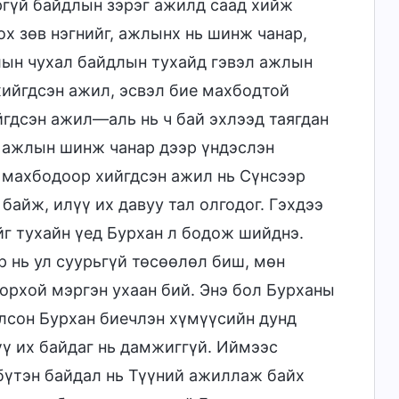
ргүй байдлын зэрэг ажилд саад хийж
ох зөв нэгнийг, ажлынх нь шинж чанар,
лын чухал байдлын тухайд гэвэл ажлын
ийгдсэн ажил, эсвэл бие махбодтой
гдсэн ажил—аль нь ч бай эхлээд таягдан
д ажлын шинж чанар дээр үндэслэн
 махбодоор хийгдсэн ажил нь Сүнсээр
байж, илүү их давуу тал олгодог. Гэхдээ
йг тухайн үед Бурхан л бодож шийднэ.
р нь ул суурьгүй төсөөлөл биш, мөн
орхой мэргэн ухаан бий. Энэ бол Бурханы
лсон Бурхан биечлэн хүмүүсийн дунд
ү их байдаг нь дамжиггүй. Иймээс
бүтэн байдал нь Түүний ажиллаж байх