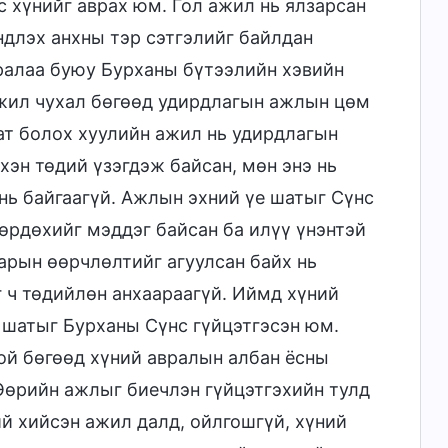
 хүнийг аврах юм. Гол ажил нь ялзарсан
ндлэх анхны тэр сэтгэлийг байлдан
дралаа буюу Бурханы бүтээлийн хэвийн
жил чухал бөгөөд удирдлагын ажлын цөм
ат болох хуулийн ажил нь удирдлагын
эн төдий үзэгдэж байсан, мөн энэ нь
ь байгаагүй. Ажлын эхний үе шатыг Сүнс
мөрдөхийг мэддэг байсан ба илүү үнэнтэй
нарын өөрчлөлтийг агуулсан байх нь
 ч төдийлөн анхаараагүй. Иймд хүний
е шатыг Бурханы Сүнс гүйцэтгэсэн юм.
ой бөгөөд хүний авралын албан ёсны
Өөрийн ажлыг биечлэн гүйцэтгэхийн тулд
й хийсэн ажил далд, ойлгошгүй, хүний