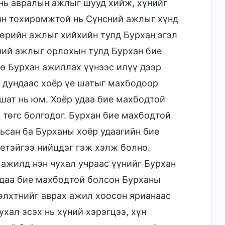
 нь авралын ажлыг шууд хийж, хүнийг
йн тохиромжтой нь Сүнсний ажлыг хүнд
өрийн ажлыг хийхийн тулд Бурхан эгэл
ний ажлыг орлохын тулд Бурхан бие
ө Бурхан ажиллах үүнээс илүү дээр
 дундаас хоёр үе шатыг махбодоор
 шат нь юм. Хоёр удаа бие махбодтой
 төгс болгодог. Бурхан бие махбодтой
вьсан ба Бурханы хоёр удаагийн бие
етэйгээ нийцдэг гэж хэлж болно.
 ажилд нэн чухал учраас үүнийг Бурхан
удаа бие махбодтой болсон Бурханы
өлхтнийг аврах ажил хоосон ярианаас
хал эсэх нь хүний хэрэгцээ, хүн