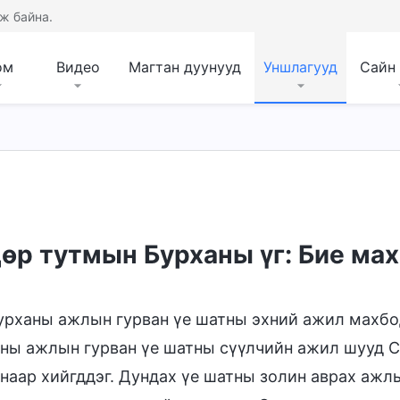
ж байна.
ом
Видео
Магтан дуунууд
Уншлагууд
Сайн
ыг мэдэх нь
Бурханы зан чанар, Түүнд юу бай
өр тутмын Бурханы үг: Бие мах
урханы ажлын гурван үе шатны эхний ажил махбо
ны ажлын гурван үе шатны сүүлчийн ажил шууд С
наар хийгддэг. Дундах үе шатны золин аврах ажл