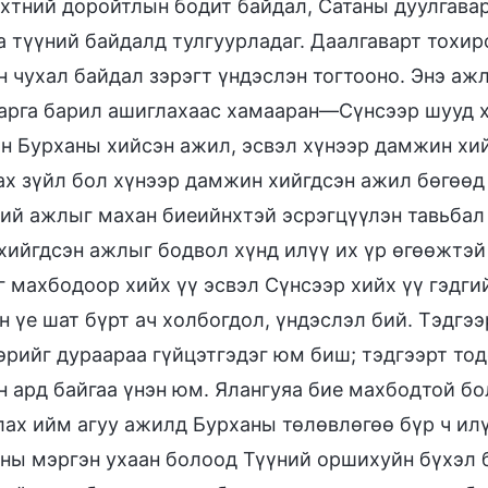
хтний доройтлын бодит байдал, Сатаны дуулгава
а түүний байдалд тулгуурладаг. Даалгаварт тохир
 чухал байдал зэрэгт үндэслэн тогтооно. Энэ аж
арга барил ашиглахаас хамааран—Сүнсээр шууд х
н Бурханы хийсэн ажил, эсвэл хүнээр дамжин хий
ах зүйл бол хүнээр дамжин хийгдсэн ажил бөгөө
ий ажлыг махан биеийнхтэй эсрэгцүүлэн тавьбал
хийгдсэн ажлыг бодвол хүнд илүү их үр өгөөжтэй 
 махбодоор хийх үү эсвэл Сүнсээр хийх үү гэдги
 үе шат бүрт ач холбогдол, үндэслэл бий. Тэдгээ
эрийг дураараа гүйцэтгэдэг юм биш; тэдгээрт тод
 ард байгаа үнэн юм. Ялангуяа бие махбодтой бо
ах ийм агуу ажилд Бурханы төлөвлөгөө бүр ч илү
ны мэргэн ухаан болоод Түүний оршихуйн бүхэл 