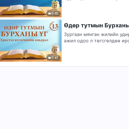
гажуудал, төөрөгдөлгүйгээ
үндэслэн...
5:45
Өдөр тутмын Бурханы 
Зургаан мянган жилийн уди
ажил одоо л төгсгөлдөө ирс
төрөлхтний...
7:47