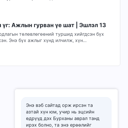
р өнөөдрийн Бурханы үг болон ажилд
үг: Ажлын гурван үе шат | Эшлэл 13
рдлагын төлөвлөгөөний туршид хийгдсэн бүх
эн. Энэ бүх ажлыг хүнд илчилж, хүн
Энэ вэб сайтад орж ирсэн та
азтай хүн юм, учир нь эцсийн
өдрүүд дэх Бурханы аврал танд
ирэх болно, та энэ ерѳѳлийг