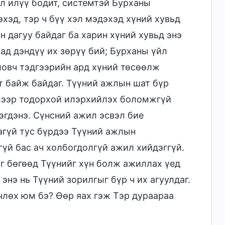
ол илүү бодит, системтэй Бурханы
хэд, тэр ч бүү хэл мэдэхэд хүний хувьд
н дагуу байдаг ба харин хүний хувьд энэ
хад дэндүү их зөрүү бий; Бурханы үйл
ловч тэдгээрийн ард хүний төсөөлж
т байж байдаг. Түүний ажлын шат бүр
элээр тодорхой илэрхийлэх боломжгүй
зэгдэнэ. Сүнсний ажил эсвэл бие
агүй тус бүрдээ Түүний ажлын
гүй бас ач холбогдолгүй ажил хийдэггүй.
г бөгөөд Түүнийг хүн болж ажиллах үед
энэ нь Түүний зорилгыг бүр ч их агуулдаг.
члөх юм бэ? Өөр яах гэж Тэр дураараа