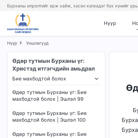
Бурханы илрэлтийг эрж хайж, хүсэн хүлээдэг бүх хүнийг урь
Нүүр
Н
Нүүр
Уншлагууд
Өдөр тутмын Бурханы үг:
Христэд итгэгчдийн амьдрал
Бие махбодтой болох
х шүүлт
Бие махбодтой болох
Бурханы ажл
Өд
Өдөр тутмын Бурханы үг: Бие
махбодтой болох | Эшлэл 99
Б
Өдөр тутмын Бурханы үг: Бие
махбодтой болох | Эшлэл 100
Бурха
Бурха
Өдөр тутмын Бурханы үг: Бие