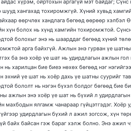
 айдас хүрэм, ойртохын аргагүй мэт байдаг; Cүнс
 шууд хангахад тохиромжгүй. Хүний хувьд хамги
айхаар өөрчлөх хандлага бөгөөд өөрөөр хэлбэл Ө
н хүн болох нь хүнд хамгийн тохиромжтой. Сүнс
дтой болохыг энэ нь шаарддаг бөгөөд хүний төлө
омжтой арга байхгүй. Ажлын энэ гурван үе шатны
тгэх ба энэ хоёр үе шат нь удирдлагын ажлын гол
н нь харилцан бие биеэ нөхөх бөгөөд нэг нэгийгээ
н эхний үе шат нь хоёр дахь үе шатны суурийг та
дтой бололт нь нэгэн бүхэл болдог бөгөөд бие би
ны ажлын энэ хоёр үе шат нь бүхий л удирдлагын
н махбодын ялгамж чанараар гүйцэтгэдэг. Хоёр 
үйгээр удирдлагын бүхий л ажил зогсож, хүн төр
үй байх байсан гэж бараг хэлж болно. Энэ ажил чу