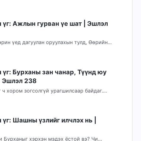
үг: Ажлын гурван үе шат | Эшлэл
эрин үед дагуулан оруулахын тулд, Өөрийн
хийн тулд, мөн бүхэл эриний төлөөх ажлыг
үг: Бурханы зан чанар, Түүнд юу
| Эшлэл 238
 ч хором зогсолгүй урагшилсаар байдаг.
та нарыг Өөрийн ардууд болгон хаанчлалдаа
үг: Шашны үзлийг илчлэх нь |
и Бурханыг хэрхэн мэдэх ёстой вэ? Чи