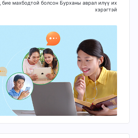
нд бие махбодтой болсон Бурханы аврал илүү их
хэрэгтэй