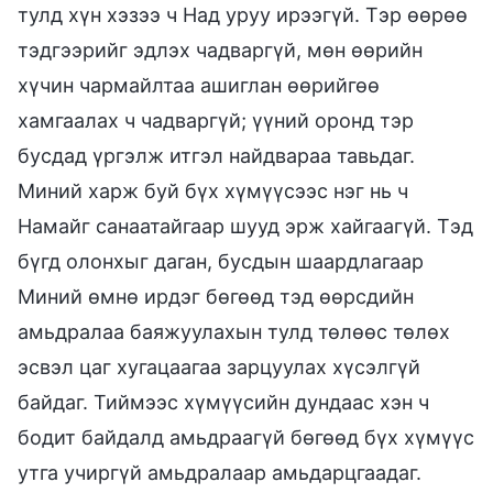
тулд хүн хэзээ ч Над уруу ирээгүй. Тэр өөрөө
тэдгээрийг эдлэх чадваргүй, мөн өөрийн
хүчин чармайлтаа ашиглан өөрийгөө
хамгаалах ч чадваргүй; үүний оронд тэр
бусдад үргэлж итгэл найдвараа тавьдаг.
Миний харж буй бүх хүмүүсээс нэг нь ч
Намайг санаатайгаар шууд эрж хайгаагүй. Тэд
бүгд олонхыг даган, бусдын шаардлагаар
Миний өмнө ирдэг бөгөөд тэд өөрсдийн
амьдралаа баяжуулахын тулд төлөөс төлөх
эсвэл цаг хугацаагаа зарцуулах хүсэлгүй
байдаг. Тиймээс хүмүүсийн дундаас хэн ч
бодит байдалд амьдраагүй бөгөөд бүх хүмүүс
утга учиргүй амьдралаар амьдарцгаадаг.