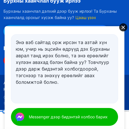
Бурхны хаанчлал бууж ирлээ
Бурханы хаанчлал дэлхий дээр бууж ирлээ! Та Бурханы
хаанчлалд орохыг хүсэж байна уу?
Цааш үзэх
Messenger дээр бидэнтэй холбоо барих
Энэ вэб сайтад орж ирсэн та азтай хүн
Биднийг дагах
юм, учир нь эцсийн өдрүүд дэх Бурханы
аврал танд ирэх болно, та энэ ерѳѳлийг
хүлээн авахад бэлэн байна уу? Товчлуур
дээр дарж бидэнтэй холбогдоорой,
тэгснээр та энэхүү ерѳѳлийг авах
боломжтой болно.
Ашиглалтын нөхцөлүүд
Нууцлалын бодлого
Кредит
Күүкийн бодлого
Copyright © 2026
Төгс Хүчит Бурханы Чуулган
. Бүх
эрх хуулиар хамгаалагдсан.
Бүх орчлон ертөнцөд хандсан Бурханы айлдвар-Хорь дахь айлдвар
Messenger дээр бидэнтэй холбоо барих
00:19
16:22