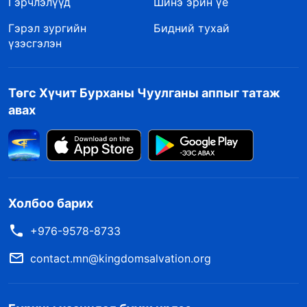
Гэрчлэлүүд
Шинэ эрин үе
Гэрэл зургийн
Бидний тухай
үзэсгэлэн
Төгс Хүчит Бурханы Чуулганы аппыг татаж
авах
Холбоо барих
+976-9578-8733
contact.mn@kingdomsalvation.org