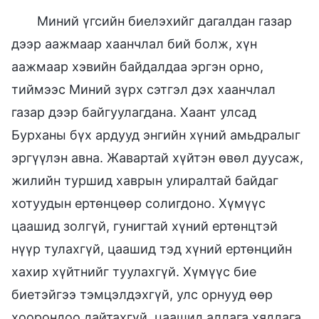
Миний үгсийн биелэхийг дагалдан газар
дээр аажмаар хаанчлал бий болж, хүн
аажмаар хэвийн байдалдаа эргэн орно,
тиймээс Миний зүрх сэтгэл дэх хаанчлал
газар дээр байгуулагдана. Хаант улсад
Бурханы бүх ардууд энгийн хүний амьдралыг
эргүүлэн авна. Жавартай хүйтэн өвөл дуусаж,
жилийн туршид хаврын улиралтай байдаг
хотуудын ертөнцөөр солигдоно. Хүмүүс
цаашид золгүй, гунигтай хүний ертөнцтэй
нүүр тулахгүй, цаашид тэд хүний ертөнцийн
хахир хүйтнийг туулахгүй. Хүмүүс бие
биетэйгээ тэмцэлдэхгүй, улс орнууд өөр
хоорондоо дайтахгүй, цаашид аллага хядлага