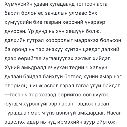
Хүмүүсийн удаан хугацаанд тогтсон арга
барил болон ёс заншлын улмаас бүх
хүмүүсийн бие газрын хөрсний үнэрээр
дүүрсэн. Үр дүнд нь хүн хөшүүн болж,
дэлхийн гутрал хоосролыг мэдрэхээ больсон
ба оронд нь тэр энэхүү хүйтэн цэвдэг дэлхий
дээр өөрийгөө зугаацуулах ажлыг хийдэг.
Хүний амьдралд өчүүхэн төдий ч халуун
дулаан байдал байхгүй бөгөөд хүний ямар нэг
өвөрмөц шинж эсвэл гэрэл гэгээ үгүй байдаг
—гэсэн ч тэр хэзээд өөрийгөө өөгшүүлж,
юунд ч хүрэлгүйгээр яаран тэвдэж насан
туршдаа ямар ч үнэ цэнэгүй амьдардаг. Насан
эцэслэх өдөр нь нүд ирмэхийн зуур ойртож,