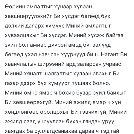
Өөрийн амлалтыг хүнээр хүлээн
зөвшөөрүүлэхийг Би хүсдэг бөгөөд бүх
дэлхий даяарх хүмүүс Миний амлалтыг
хуваалцахыг Би хүсдэг. Миний хүсэж байгаа
зүйл бол амиар дүүрэн амьд бүтээлүүд
бөгөөд үхэл нэвчсэн хүүрнүүд биш. Нэгэнт Би
хаанчлалын ширээний ард заларсан учраас
Миний хяналт шалгалтыг хүлээн авахыг Би
газар дээрх бүх хүмүүст тушаах болно.
Миний өмнө ямар ч бохир бузар зүйл байхыг
Би зөвшөөрөхгүй. Миний ажилд ямар ч хүн
хөндлөнгөөс оролцохыг Би тэвчихгүй; Миний
ажилд саад учруулсан бүхэн гяндан уруу
хаягдах ба суллагдсаныхаа дараа ч тэд гай