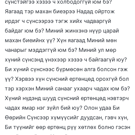
сүнстэйгээ хэзээ ч холбодоггүй юм бэ?
Яагаад тэр махан биеэрээ Надад ойртож
ирдэг ч сүнсээрээ тэгж хийх чадваргүй
байдаг юм бэ? Миний жинхэнэ нүүр царай
махан биеийнх үү? Хүн яагаад Миний мөн
чанарыг мэддэггүй юм бэ? Миний ул мөр
хүний сүнсэнд үнэхээр хэзээ ч байгаагүй юу?
Би хүний сүнснээс бүрмөсөн алга болсон гэж
үү? Хэрвээ хүн сүнсний ертөнцөд орохгүй бол
тэр хэрхэн Миний санааг ухаарч чадах юм бэ?
Хүний нүдэнд шууд сүнсний ертөнцөд нэвтэрч
чадах ямар нэг зүйл бий юу? Олон удаа Би
Өөрийн Сүнсээр хүмүүсийг дуудсан, гэвч хүн,
Би түүнийг өөр ертөнц рүү хөтлөх болно гэсэн