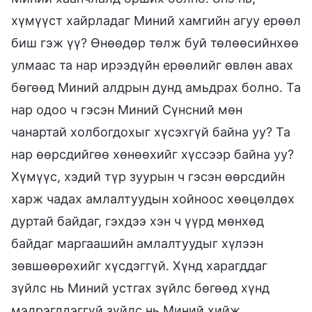
хүмүүст хайрладаг Миний хамгийн агуу ерөөл
биш гэж үү? Өнөөдөр төлж буй төлөөсийнхөө
улмаас та нар ирээдүйн ерөөлийг өвлөн авах
бөгөөд Миний алдрын дунд амьдрах болно. Та
нар одоо ч гэсэн Миний Сүнсний мөн
чанартай холбогдохыг хүсэхгүй байна уу? Та
нар өөрсдийгөө хөнөөхийг хүссээр байна уу?
Хүмүүс, хэдий түр зуурын ч гэсэн өөрсдийн
харж чадах амлалтуудын хойноос хөөцөлдөх
дуртай байдаг, гэхдээ хэн ч үүрд мөнхөд
байдаг маргаашийн амлалтуудыг хүлээн
зөвшөөрөхийг хүсдэггүй. Хүнд харагддаг
зүйлс нь Миний устгах зүйлс бөгөөд хүнд
мэдрэгддэггүй зүйлс нь Миний хийж