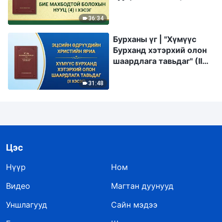
36:34
Бурханы үг | "Хүмүүс
Бурханд хэтэрхий олон
шаардлага тавьдаг" (II
хэсэг)
31:48
Цэс
Нүүр
Ном
Видео
Магтан дуунууд
Уншлагууд
Сайн мэдээ