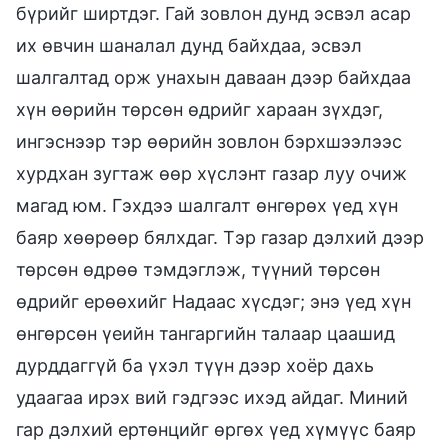
бүрийг ширтдэг. Гай зовлон дунд эсвэл асар
их өвчин шаналал дунд байхдаа, эсвэл
шалгалтад орж унахын даваан дээр байхдаа
хүн өөрийн төрсөн өдрийг хараан зүхдэг,
ингэснээр тэр өөрийн зовлон бэрхшээлээс
хурдхан зугтаж өөр хүслэнт газар луу очиж
магад юм. Гэхдээ шалгалт өнгөрөх үед хүн
баяр хөөрөөр бялхдаг. Тэр газар дэлхий дээр
төрсөн өдрөө тэмдэглэж, түүний төрсөн
өдрийг ерөөхийг Надаас хүсдэг; энэ үед хүн
өнгөрсөн үеийн тангаргийн талаар цаашид
дурддаггүй ба үхэл түүн дээр хоёр дахь
удаагаа ирэх вий гэдгээс ихэд айдаг. Миний
гар дэлхий ертөнцийг өргөх үед хүмүүс баяр