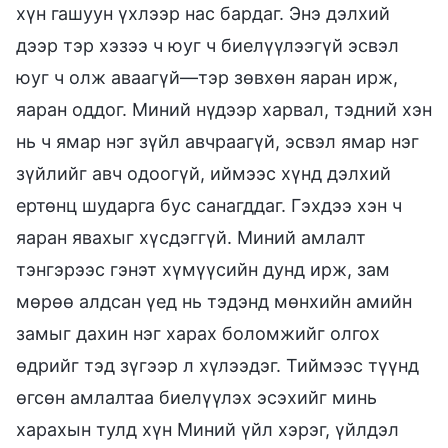
хүн гашуун үхлээр нас бардаг. Энэ дэлхий
дээр тэр хэзээ ч юуг ч биелүүлээгүй эсвэл
юуг ч олж аваагүй—тэр зөвхөн яаран ирж,
яаран оддог. Миний нүдээр харвал, тэдний хэн
нь ч ямар нэг зүйл авчраагүй, эсвэл ямар нэг
зүйлийг авч одоогүй, иймээс хүнд дэлхий
ертөнц шударга бус санагддаг. Гэхдээ хэн ч
яаран явахыг хүсдэггүй. Миний амлалт
тэнгэрээс гэнэт хүмүүсийн дунд ирж, зам
мөрөө алдсан үед нь тэдэнд мөнхийн амийн
замыг дахин нэг харах боломжийг олгох
өдрийг тэд зүгээр л хүлээдэг. Тиймээс түүнд
өгсөн амлалтаа биелүүлэх эсэхийг минь
харахын тулд хүн Миний үйл хэрэг, үйлдэл