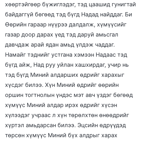
хөөртэйгөөр бүжиглэдэг, тэд цаашид гунигтай
байдаггүй бөгөөд тэд бүгд Надад найддаг. Би
Өөрийн гараар нүүрээ далдалж, хүмүүсийг
газар доор дарах үед тэд даруй амьсгал
давчдаж арай ядан амьд үлдэж чаддаг.
Намайг тэднийг устгана хэмээн Надаас тэд
бүгд айж, Над руу уйлан хашхирдаг, учир нь
тэд бүгд Миний алдарших өдрийг харахыг
хүсдэг билээ. Хүн Миний өдрийг өөрийн
оршин тогтнолын үндэс мэт авч үздэг бөгөөд
хүмүүс Миний алдар ирэх өдрийг хүсэн
хүлээдэг учраас л хүн төрөлхтөн өнөөдрийг
хүртэл амьдарсан билээ. Эцсийн өдрүүдэд
төрсөн хүмүүс Миний бүх алдрыг харах