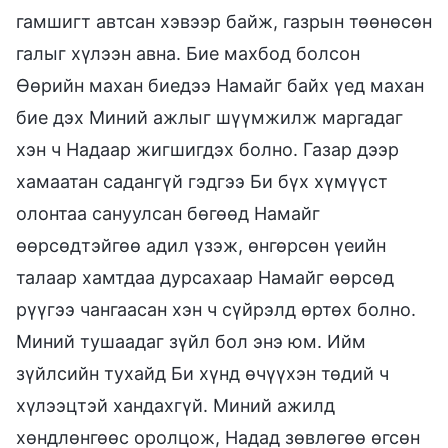
гамшигт автсан хэвээр байж, газрын төөнөсөн
галыг хүлээн авна. Бие махбод болсон
Өөрийн махан биедээ Намайг байх үед махан
бие дэх Миний ажлыг шүүмжилж маргадаг
хэн ч Надаар жигшигдэх болно. Газар дээр
хамаатан садангүй гэдгээ Би бүх хүмүүст
олонтаа сануулсан бөгөөд Намайг
өөрсөдтэйгөө адил үзэж, өнгөрсөн үеийн
талаар хамтдаа дурсахаар Намайг өөрсөд
рүүгээ чангаасан хэн ч сүйрэлд өртөх болно.
Миний тушаадаг зүйл бол энэ юм. Ийм
зүйлсийн тухайд Би хүнд өчүүхэн төдий ч
хүлээцтэй хандахгүй. Миний ажилд
хөндлөнгөөс оролцож, Надад зөвлөгөө өгсөн