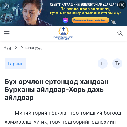
Нүүр
Уншлагууд
Гарчиг
Бүх орчлон ертөнцөд хандсан
Бурханы айлдвар-Хорь дахь
айлдвар
Миний гэрийн баялаг тоо томшгүй бөгөөд
хэмжээлшгүй их, гэвч тэдгээрийг эдлэхийн