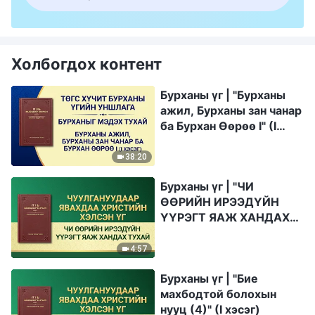
Холбогдох контент
Бурханы үг | "Бурханы
ажил, Бурханы зан чанар
ба Бурхан Өөрөө I" (I
хэсэг)
38:20
Бурханы үг | "ЧИ
ӨӨРИЙН ИРЭЭДҮЙН
ҮҮРЭГТ ЯАЖ ХАНДАХ
ТУХАЙ”
4:57
Бурханы үг | "Бие
махбодтой болохын
нууц (4)" (I хэсэг)