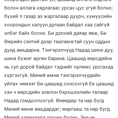
болон аллага хядлагаас урсах цус үгүй болно;
бүхий л газар аз жаргалаар дүүрч, хүмүүсийн
хоорондын халуун дулаан байдал хаа сайгүй
элбэг байх болно. Би дэлхий даяар явж, Би
Өөрийн сэнтий дээр тааламжтай суун оддын
дунд амьдарна. Тэнгэрэлчүүд Надад шинэ дуу,
шинэ бүжиг өргөн барина. Цаашид өөрсдийнх
нь сул дорой байдал тэднийг нулимс урсгахад
хүргэхгүй. Миний өмнө тэнгэрэлчүүдийн
уйлах чимээг Би цаашид сонсохгүй ба цаашид
хэн ч өөрсдийн зовлон бэрхшээлийн талаар
Надад гомдоллохгүй. Өнөөдөр та нар бүгд
Миний өмнө амьдардаг; маргааш та нар бүгд
Миний хаанчлалд орших болно. Энэ нь,