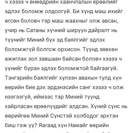
ч хэзээ ч өнөөдрийн хаанчлалын ерөөлийг
эдлэх боломж олдоогүй. Би хүнд маш ихийг
өгсөн боловч тэр маш жаахныг олж авсан,
учир нь Сатаны хүчний ширүүн дайралт нь
түүнийг Миний бүх эд баялгийг эдлэх
боломжгүй болгож орхисон. Түүнд зөвхөн
ажиглах зол завшаан байсан боловч хэзээ ч
үүнийг бүрэн эдлэх боломжтой байгаагүй.
Тэнгэрийн баялгийг хүлээн авахын тулд хүн
өөрийн бие дэх эрдэнэсийн санг хэзээ ч олж
нээгээгүй, иймээс тэр Миний түүнд
хайрласан ерөөлүүдийг алдсан. Хүний сүнс нь
өөрийгөө Миний Сүнстэй холбодог эрхтэн
биш гэж үү? Яагаад хүн Намайг өөрийн