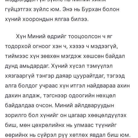
гүйцэтгэх зүйлс юм. Энэ нь Бурхан болон
хүний хоорондын ялгаа билээ.
Хүн Миний өдрийг тооцоолсон ч яг
тодорхой огноог хэн ч, хэзээ ч мэдээгүй,
тиймээс хүн зөвхөн мэгдэж хөшсөн байдал
дунд амьдардаг. Хүний хүсэл тэмүүлэл
хязгааргүй тэнгэр даяар цуурайтдаг, тэгээд
алга болдог учраас хүн итгэл найдвараа ахин
дахин алдаж, тэгснээр одоогийн нөхцөл
байдалдаа очсон. Миний айлдваруудын
зорилго бол хүнийг он цагаар хөөцөлдүүлэх
биш, мөн цөхрөлийнх нь улмаас түүнийг
өөрийнх нь сүйрэл рүү хөтлөх явдал биш юм.