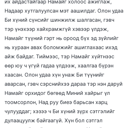
их айдастайгаар Намайг холоос ажиглаж,
Надаар хутгалуулсан мэт аашилдаг. Олон удаа
Би хүний сүнсийг шинжилж шалгасан, гэвч
тэр үнэхээр хайхрамжгүй хэвээр үлдэж,
Намайг түүний гэрт нь ороод бүх эд зүйлийг
нь хураан авах боломжийг ашиглахаас ихэд
айж байдаг. Тиймээс, тэр Намайг хүйтнээс
өөр юу ч үгүй гадаа үлдээж, хаалгаа бүрэн
хаасан. Олон удаа хүн унаж Би түүнийг
аварсан, гэвч сэрснийхээ дараа тэр нэн даруй
Намайг орхидог бөгөөд Миний хайрыг үл
тоомсорлон, Над руу биеэ барьсан харц
чулууддаг; хэзээ ч Би хүний зүрх сэтгэлийг
дулаацуулж байгаагүй. Хүн бол сэтгэл