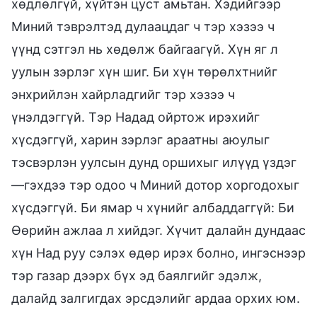
хөдлөлгүй, хүйтэн цуст амьтан. Хэдийгээр
Миний тэврэлтэд дулаацдаг ч тэр хэзээ ч
үүнд сэтгэл нь хөдөлж байгаагүй. Хүн яг л
уулын зэрлэг хүн шиг. Би хүн төрөлхтнийг
энхрийлэн хайрладгийг тэр хэзээ ч
үнэлдэггүй. Тэр Надад ойртож ирэхийг
хүсдэггүй, харин зэрлэг араатны аюулыг
тэсвэрлэн уулсын дунд оршихыг илүүд үздэг
—гэхдээ тэр одоо ч Миний дотор хоргодохыг
хүсдэггүй. Би ямар ч хүнийг албаддаггүй: Би
Өөрийн ажлаа л хийдэг. Хүчит далайн дундаас
хүн Над руу сэлэх өдөр ирэх болно, ингэснээр
тэр газар дээрх бүх эд баялгийг эдэлж,
далайд залгигдах эрсдэлийг ардаа орхих юм.