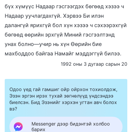
бүх хүмүүс Надаар гэсгээгдэх бөгөөд хэзээ ч
Надаар уучлагдахгүй. Хэрвээ Би илэн
далангүй ярихгүй бол хүн хэзээ ч сэхээрэхгүй
бөгөөд өөрийн эрхгүй Миний гэсгээлтэнд
унах болно—учир нь хүн Өөрийн бие
махбоддоо байгаа Намайг мэддэггүй билээ.
1992 оны 3 дугаар сарын 20
Одоо үед гай гамшиг ойр ойрхон тохиолдож,
Эзэн эргэн ирэх тухай зөгнөлүүд үндсэндээ
биелсэн. Бид Эзэнийг хэрхэн угтан авч болох
вэ?
Messenger дээр бидэнтэй холбоо
барих