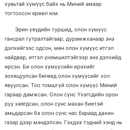
хувьтай хүмүүс байх нь Миний амаар
тогтоосон ерөөл юм.
Эрин үеүдийн туршид, олон хүмүүс
гансрал гутралтайгаар, дурамжханаар энэ
дэлхийгээс одсон, мөн олон хүмүүс итгэл
найдвар, итгэл үнэмшилтэйгээр энэ дэлхийд
ирсэн. Би олон хүмүүсийн ирэхийг
зохицуулсан бөгөөд олон хүмүүсийг хол
явуулсан. Тоо томшгүй олон хүмүүс Миний
гараар дамжсан. Олон сүнс Үхэгсдийн орон
руу хаягдсан, олон сүнс махан биетэй
амьдарсан ба олон сүнс нас бараад дахин
газар дээр мэндэлсэн. Гэхдээ тэдний хэнд нь