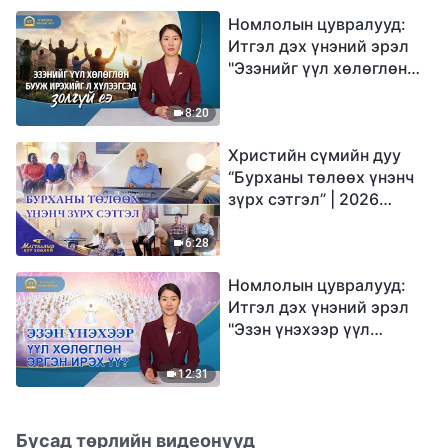
Номлолын цувралууд:
Итгэл дэх үнэний эрэл
"Эзэнийг үүл хөлөглөн
бууж ирэхийг л
хүлээгсэд золгүй еэ"
8:20
Христийн сүмийн дуу
“Бурханы төлөөх үнэнч
зүрх сэтгэл” | 2026
Магтаалын дуу хоолой
6:28
Номлолын цувралууд:
Итгэл дэх үнэний эрэл
"Эзэн үнэхээр үүл
хөлөглөн эргэн ирэх үү?"
12:31
Бусад төрлийн видеонууд