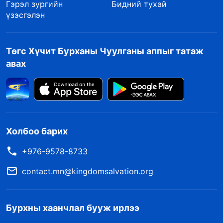
Гэрэл зургийн
Бидний тухай
үзэсгэлэн
Төгс Хүчит Бурханы Чуулганы аппыг татаж
авах
Холбоо барих
+976-9578-8733
contact.mn@kingdomsalvation.org
Бурхны хаанчлал бууж ирлээ