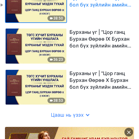
бол бүх зүйлийн амийн
эх сурвалж (III)" (II хэсэг)
38:50
Бурханы үг | "Цор ганц
Бурхан Өөрөө IX Бурхан
бол бүх зүйлийн амийн
эх сурвалж (III)" (III
хэсэг)
36:23
Бурханы үг | "Цор ганц
Бурхан Өөрөө X Бурхан
бол бүх зүйлийн амийн
эх сурвалж (IV)" (I хэсэг)
38:53
Цааш нь үзэх