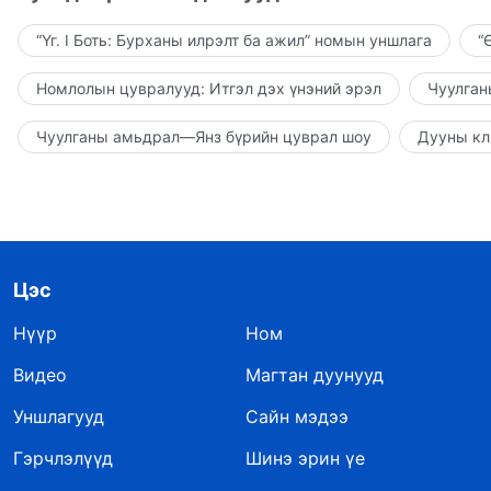
“Үг. I Боть: Бурханы илрэлт ба ажил” номын уншлага
“
Номлолын цувралууд: Итгэл дэх үнэний эрэл
Чуулган
Чуулганы амьдрал—Янз бүрийн цуврал шоу
Дууны кл
Цэс
Нүүр
Ном
Видео
Магтан дуунууд
Уншлагууд
Сайн мэдээ
Гэрчлэлүүд
Шинэ эрин үе