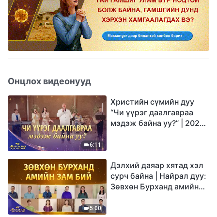
Онцлох видеонууд
Христийн сүмийн дуу
“Чи үүрэг даалгавраа
мэдэж байна уу?” | 2026
Магтаалын дуу хоолой
6:11
Дэлхий даяар хятад хэл
сурч байна | Найрал дуу:
Зөвхөн Бурханд амийн
зам бий | 2026
Магтаалын дуу хоолой
5:00