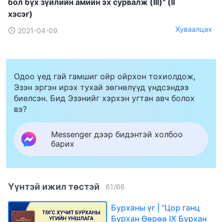
бол бүх зүйлийн амийн эх сурвалж (III)" (II
хэсэг)
Хуваалцах
2021-04-09
Одоо үед гай гамшиг ойр ойрхон тохиолдож,
Эзэн эргэн ирэх тухай зөгнөлүүд үндсэндээ
биелсэн. Бид Эзэнийг хэрхэн угтан авч болох
вэ?
Messenger дээр бидэнтэй холбоо
барих
Үүнтэй ижил төстэй
61
/
66
Бурханы үг | "Цор ганц
Бурхан Өөрөө IX Бурхан