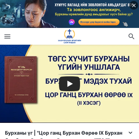
Бурханы үг | "Цор ганц Бурхан Өөрөө IX Бурхан