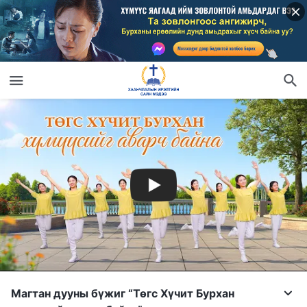
Магтан дууны бүжиг “Төгс Хүчит Бурхан