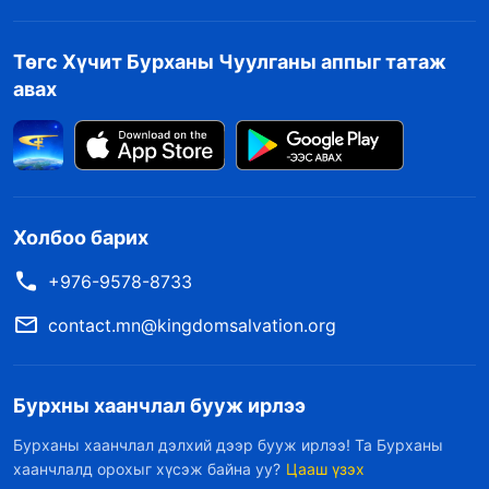
Төгс Хүчит Бурханы Чуулганы аппыг татаж
авах
Холбоо барих
+976-9578-8733
contact.mn@kingdomsalvation.org
Бурхны хаанчлал бууж ирлээ
Бурханы хаанчлал дэлхий дээр бууж ирлээ! Та Бурханы
хаанчлалд орохыг хүсэж байна уу?
Цааш үзэх