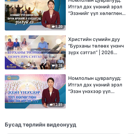
Итгэл дэх үнэний эрэл
"Эзэнийг үүл хөлөглөн
бууж ирэхийг л
хүлээгсэд золгүй еэ"
8:20
Христийн сүмийн дуу
“Бурханы төлөөх үнэнч
зүрх сэтгэл” | 2026
Магтаалын дуу хоолой
6:28
Номлолын цувралууд:
Итгэл дэх үнэний эрэл
"Эзэн үнэхээр үүл
хөлөглөн эргэн ирэх үү?"
12:31
Бусад төрлийн видеонууд