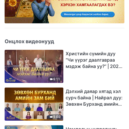
Онцлох видеонууд
Христийн сүмийн дуу
“Чи үүрэг даалгавраа
мэдэж байна уу?” | 2026
Магтаалын дуу хоолой
6:11
Дэлхий даяар хятад хэл
сурч байна | Найрал дуу:
Зөвхөн Бурханд амийн
зам бий | 2026
Магтаалын дуу хоолой
5:00
Номлолын цувралууд: