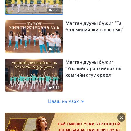
3:51
Магтан дууны бүжиг “Та
бол миний жинхэнэ амь”
3:50
Магтан дууны бүжиг
“Үнэнийг эрэлхийлэх нь
хамгийн агуу ерөөл”
3:54
Цааш нь үзэх