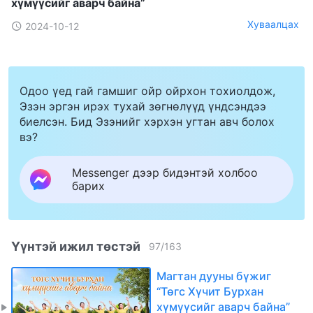
хүмүүсийг аварч байна”
Хуваалцах
2024-10-12
Одоо үед гай гамшиг ойр ойрхон тохиолдож,
Эзэн эргэн ирэх тухай зөгнөлүүд үндсэндээ
биелсэн. Бид Эзэнийг хэрхэн угтан авч болох
вэ?
Messenger дээр бидэнтэй холбоо
барих
Үүнтэй ижил төстэй
97
/
163
Магтан дууны бүжиг
“Төгс Хүчит Бурхан
хүмүүсийг аварч байна”