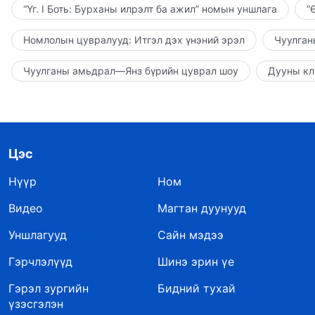
“Үг. I Боть: Бурханы илрэлт ба ажил” номын уншлага
“
Номлолын цувралууд: Итгэл дэх үнэний эрэл
Чуулган
Чуулганы амьдрал—Янз бүрийн цуврал шоу
Дууны кл
Цэс
Нүүр
Ном
Видео
Магтан дуунууд
Уншлагууд
Сайн мэдээ
Гэрчлэлүүд
Шинэ эрин үе
Гэрэл зургийн
Бидний тухай
үзэсгэлэн