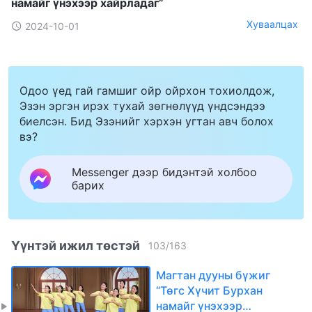
намайг үнэхээр хайрладаг”
Хуваалцах
2024-10-01
Одоо үед гай гамшиг ойр ойрхон тохиолдож,
Эзэн эргэн ирэх тухай зөгнөлүүд үндсэндээ
биелсэн. Бид Эзэнийг хэрхэн угтан авч болох
вэ?
Messenger дээр бидэнтэй холбоо
барих
Үүнтэй ижил төстэй
103
/
163
Магтан дууны бүжиг
“Төгс Хүчит Бурхан
намайг үнэхээр