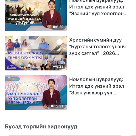
Итгэл дэх үнэний эрэл
"Эзэнийг үүл хөлөглөн
бууж ирэхийг л
хүлээгсэд золгүй еэ"
8:20
Христийн сүмийн дуу
“Бурханы төлөөх үнэнч
зүрх сэтгэл” | 2026
Магтаалын дуу хоолой
6:28
Номлолын цувралууд:
Итгэл дэх үнэний эрэл
"Эзэн үнэхээр үүл
хөлөглөн эргэн ирэх үү?"
12:31
Бусад төрлийн видеонууд