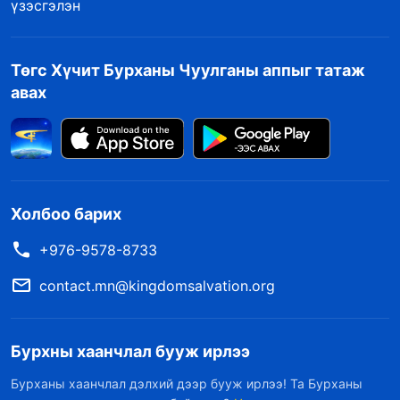
үзэсгэлэн
Төгс Хүчит Бурханы Чуулганы аппыг татаж
авах
Холбоо барих
+976-9578-8733
contact.mn@kingdomsalvation.org
Бурхны хаанчлал бууж ирлээ
Бурханы хаанчлал дэлхий дээр бууж ирлээ! Та Бурханы