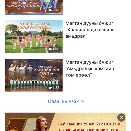
хайрладаг”
5:10
Магтан дууны бүжиг
“Хаанчлал дахь шинэ
амьдрал”
4:00
Магтан дууны бүжиг
“Амьдралын хамгийн
том ерөөл”
4:22
Цааш нь үзэх