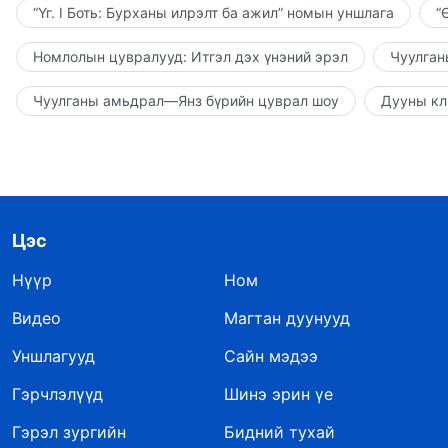
“Үг. I Боть: Бурханы илрэлт ба ажил” номын уншлага
“
Номлолын цувралууд: Итгэл дэх үнэний эрэл
Чуулган
Чуулганы амьдрал—Янз бүрийн цуврал шоу
Дууны кл
Цэс
Нүүр
Ном
Видео
Магтан дуунууд
Уншлагууд
Сайн мэдээ
Гэрчлэлүүд
Шинэ эрин үе
Гэрэл зургийн
Бидний тухай