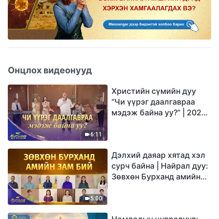
Онцлох видеонууд
Христийн сүмийн дуу
“Чи үүрэг даалгавраа
мэдэж байна уу?” | 2026
Магтаалын дуу хоолой
6:11
Дэлхий даяар хятад хэл
сурч байна | Найрал дуу:
Зөвхөн Бурханд амийн
зам бий | 2026
Магтаалын дуу хоолой
5:00
Номлолын цувралууд: