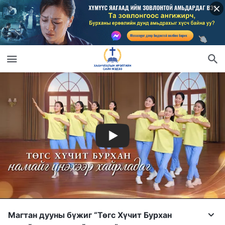
Магтан дууны бүжиг “Төгс Хүчит Бурхан