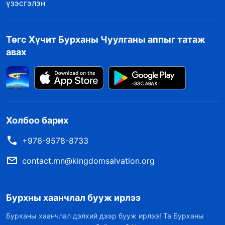
үзэсгэлэн
Төгс Хүчит Бурханы Чуулганы аппыг татаж
авах
Холбоо барих
+976-9578-8733
contact.mn@kingdomsalvation.org
Бурхны хаанчлал бууж ирлээ
Бурханы хаанчлал дэлхий дээр бууж ирлээ! Та Бурханы