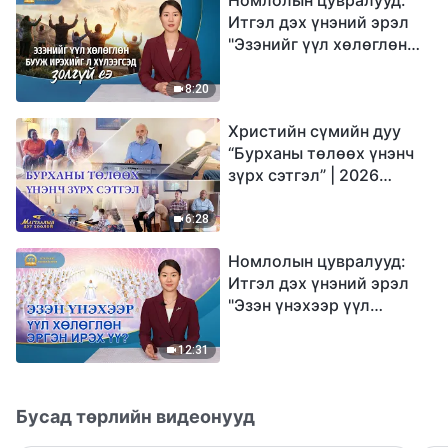
Итгэл дэх үнэний эрэл
"Эзэнийг үүл хөлөглөн
бууж ирэхийг л
хүлээгсэд золгүй еэ"
8:20
Христийн сүмийн дуу
“Бурханы төлөөх үнэнч
зүрх сэтгэл” | 2026
Магтаалын дуу хоолой
6:28
Номлолын цувралууд:
Итгэл дэх үнэний эрэл
"Эзэн үнэхээр үүл
хөлөглөн эргэн ирэх үү?"
12:31
Бусад төрлийн видеонууд