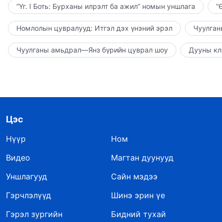
“Үг. I Боть: Бурханы илрэлт ба ажил” номын уншлага
“
Номлолын цувралууд: Итгэл дэх үнэний эрэл
Чуулган
Чуулганы амьдрал—Янз бүрийн цуврал шоу
Дууны кл
Цэс
Нүүр
Ном
Видео
Магтан дуунууд
Уншлагууд
Сайн мэдээ
Гэрчлэлүүд
Шинэ эрин үе
Гэрэл зургийн
Бидний тухай