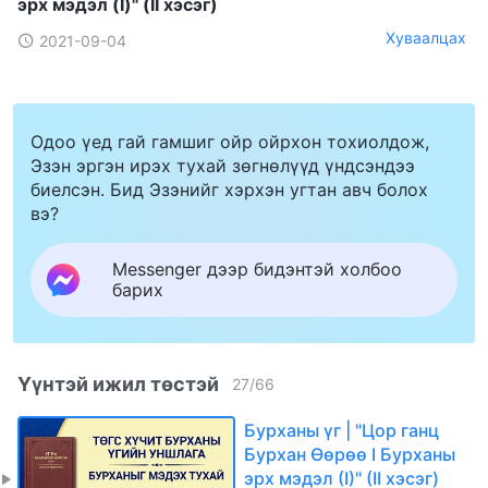
эрх мэдэл (I)" (II хэсэг)
Хуваалцах
2021-09-04
Одоо үед гай гамшиг ойр ойрхон тохиолдож,
Эзэн эргэн ирэх тухай зөгнөлүүд үндсэндээ
биелсэн. Бид Эзэнийг хэрхэн угтан авч болох
вэ?
Messenger дээр бидэнтэй холбоо
барих
Үүнтэй ижил төстэй
27
/
66
Бурханы үг | "Цор ганц
Бурхан Өөрөө I Бурханы
эрх мэдэл (I)" (II хэсэг)