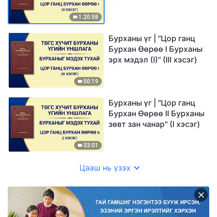
1:20:58
Бурханы үг | "Цор ганц
Бурхан Өөрөө I Бурханы
эрх мэдэл (I)" (III хэсэг)
50:19
Бурханы үг | "Цор ганц
Бурхан Өөрөө II Бурханы
зөвт зан чанар" (I хэсэг)
33:01
Цааш нь үзэх