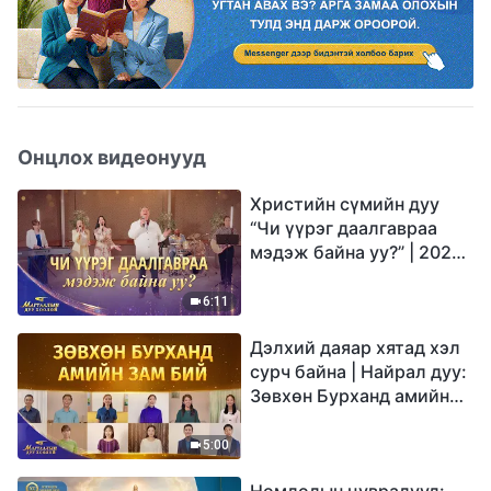
Онцлох видеонууд
Христийн сүмийн дуу
“Чи үүрэг даалгавраа
мэдэж байна уу?” | 2026
Магтаалын дуу хоолой
6:11
Дэлхий даяар хятад хэл
сурч байна | Найрал дуу:
Зөвхөн Бурханд амийн
зам бий | 2026
Магтаалын дуу хоолой
5:00
Номлолын цувралууд: