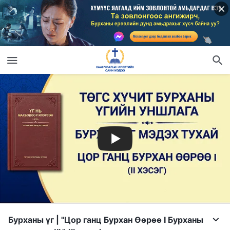
Бурханы үг | "Цор ганц Бурхан Өөрөө I Бурханы