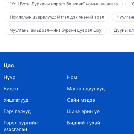
“Үг. I Боть: Бурханы илрэлт ба ажил” номын уншлага
“
Номлолын цувралууд: Итгэл дэх үнэний эрэл
Чуулган
Чуулганы амьдрал—Янз бүрийн цуврал шоу
Дууны кл
Цэс
Нүүр
Ном
Видео
Магтан дуунууд
Уншлагууд
Сайн мэдээ
Гэрчлэлүүд
Шинэ эрин үе
Гэрэл зургийн
Бидний тухай
үзэсгэлэн