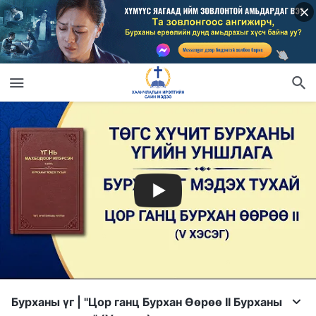
Бурханы үг | "Цор ганц Бурхан Өөрөө II Бурханы