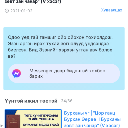
зөвт зан чанар" (V хэсэг)
Хуваалцах
2021-01-02
Одоо үед гай гамшиг ойр ойрхон тохиолдож,
Эзэн эргэн ирэх тухай зөгнөлүүд үндсэндээ
биелсэн. Бид Эзэнийг хэрхэн угтан авч болох
вэ?
Messenger дээр бидэнтэй холбоо
барих
Үүнтэй ижил төстэй
34
/
66
Бурханы үг | "Цор ганц
Бурхан Өөрөө II Бурханы
зөвт зан чанар" (V хэсэг)