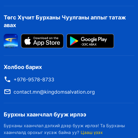
Төгс Хүчит Бурханы Чуулганы аппыг татаж
авах
Холбоо барих
+976-9578-8733
contact.mn@kingdomsalvation.org
Бурхны хаанчлал бууж ирлээ
Бурханы хаанчлал дэлхий дээр бууж ирлээ! Та Бурханы
хаанчлалд орохыг хүсэж байна уу?
Цааш үзэх