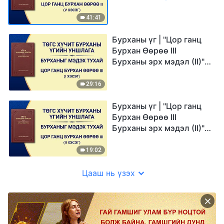
41:41
Бурханы үг | "Цор ганц
Бурхан Өөрөө III
Бурханы эрх мэдэл (II)" (I
хэсэг)
29:16
Бурханы үг | "Цор ганц
Бурхан Өөрөө III
Бурханы эрх мэдэл (II)"
(II хэсэг)
19:02
Цааш нь үзэх