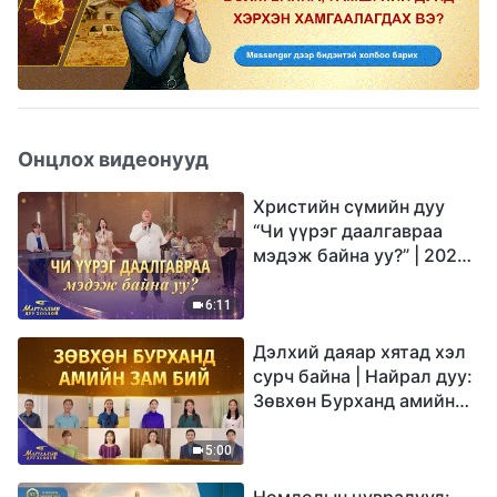
Онцлох видеонууд
Христийн сүмийн дуу
“Чи үүрэг даалгавраа
мэдэж байна уу?” | 2026
Магтаалын дуу хоолой
6:11
Дэлхий даяар хятад хэл
сурч байна | Найрал дуу:
Зөвхөн Бурханд амийн
зам бий | 2026
Магтаалын дуу хоолой
5:00
Номлолын цувралууд: