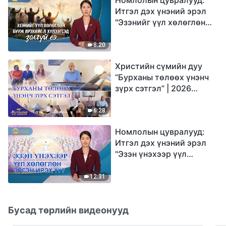
Итгэл дэх үнэний эрэл
"Эзэнийг үүл хөлөглөн
бууж ирэхийг л
хүлээгсэд золгүй еэ"
8:20
Христийн сүмийн дуу
“Бурханы төлөөх үнэнч
зүрх сэтгэл” | 2026
Магтаалын дуу хоолой
6:28
Номлолын цувралууд:
Итгэл дэх үнэний эрэл
"Эзэн үнэхээр үүл
хөлөглөн эргэн ирэх үү?"
12:31
Бусад төрлийн видеонууд