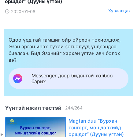
оршдог” (Дууны үгтэй)
Хуваалцах
2020-01-08
Одоо үед гай гамшиг ойр ойрхон тохиолдож,
Эзэн эргэн ирэх тухай зөгнөлүүд үндсэндээ
биелсэн. Бид Эзэнийг хэрхэн угтан авч болох
вэ?
Messenger дээр бидэнтэй холбоо
барих
Үүнтэй ижил төстэй
244
/
264
Magtan duu “Бурхан
тэнгэрт, мѳн дэлхийд
оршдог” (Дууны үгтэй)