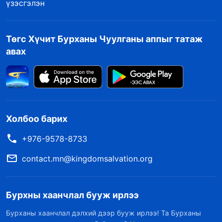
үзэсгэлэн
Төгс Хүчит Бурханы Чуулганы аппыг татаж
авах
Холбоо барих
+976-9578-8733
contact.mn@kingdomsalvation.org
Бурхны хаанчлал бууж ирлээ
Бурханы хаанчлал дэлхий дээр бууж ирлээ! Та Бурханы