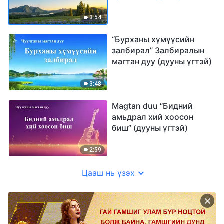
3:54
“Бурханы хүмүүсийн
залбирал” Залбиралын
магтан дуу (дууны үгтэй)
3:48
Magtan duu “Бидний
амьдрал хий хоосон
биш” (дууны үгтэй)
2:59
Цааш нь үзэх