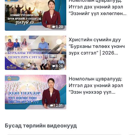
Итгэл дэх үнэний эрэл
"Эзэнийг үүл хөлөглөн
бууж ирэхийг л
хүлээгсэд золгүй еэ"
8:20
Христийн сүмийн дуу
“Бурханы төлөөх үнэнч
зүрх сэтгэл” | 2026
Магтаалын дуу хоолой
6:28
Номлолын цувралууд:
Итгэл дэх үнэний эрэл
"Эзэн үнэхээр үүл
хөлөглөн эргэн ирэх үү?"
12:31
Бусад төрлийн видеонууд