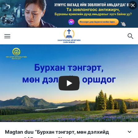
Magtan duu “Бурхан тэнгэрт, мѳн дэлхийд