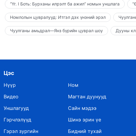
“Үг. I Боть: Бурханы илрэлт ба ажил” номын уншлага
“
Номлолын цувралууд: Итгэл дэх үнэний эрэл
Чуулган
Чуулганы амьдрал—Янз бүрийн цуврал шоу
Дууны кл
Цэс
Нүүр
Ном
Видео
Магтан дуунууд
Уншлагууд
Сайн мэдээ
Гэрчлэлүүд
Шинэ эрин үе
Гэрэл зургийн
Бидний тухай