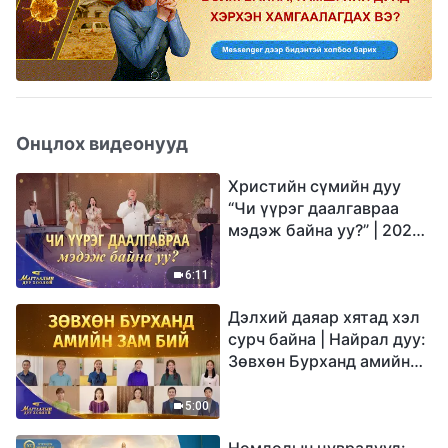
Онцлох видеонууд
Христийн сүмийн дуу
“Чи үүрэг даалгавраа
мэдэж байна уу?” | 2026
Магтаалын дуу хоолой
6:11
Дэлхий даяар хятад хэл
сурч байна | Найрал дуу:
Зөвхөн Бурханд амийн
зам бий | 2026
Магтаалын дуу хоолой
5:00
Номлолын цувралууд: