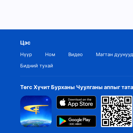
Цэс
Нүүр
Ном
Видео
Магтан дуунуу
Бидний тухай
Төгс Хүчит Бурханы Чуулганы аппыг тат