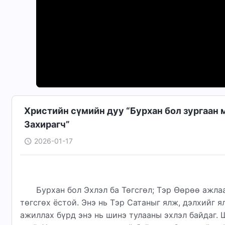
Христийн сүмийн дуу “Бурхан бол зургаан
Захирагч”
2026-01-17
Бурхан бол Эхлэл ба Төгсгөл; Тэр Өөрөө ажла
төгсгөх ёстой. Энэ нь Тэр Сатаныг ялж, дэлхийг 
ажиллах бүрд энэ нь шинэ тулааны эхлэл байдаг. 