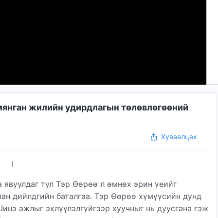
 мянган жилийн удирдлагын төлөвлөгөөний
Хуваалцах
I
а явуулдаг тул Тэр Өөрөө л өмнөх эрин үеийг
ялан дийлдгийн баталгаа. Тэр Өөрөө хүмүүсийн дунд
Шинэ ажлыг эхлүүлэлгүйгээр хуучныг нь дуусгана гэж