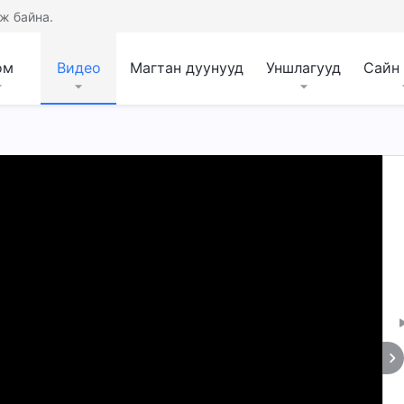
ж байна.
ом
Видео
Магтан дуунууд
Уншлагууд
Сайн