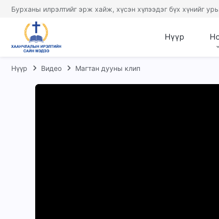
Бурханы илрэлтийг эрж хайж, хүсэн хүлээдэг бүх хүнийг урь
Нүүр
Н
Нүүр
Видео
Магтан дууны клип