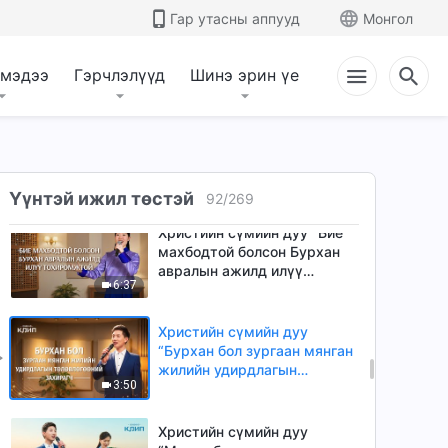
Гар утасны аппууд
Монгол
 мэдээ
Гэрчлэлүүд
Шинэ эрин үе
Үүнтэй ижил төстэй
92
/
269
Христийн сүмийн дуу “Бие
махбодтой болсон Бурхан
авралын ажилд илүү
6:37
тохиромжтой”
Христийн сүмийн дуу
“Бурхан бол зургаан мянган
жилийн удирдлагын
3:50
төлөвлөгөөний Захирагч”
Христийн сүмийн дуу