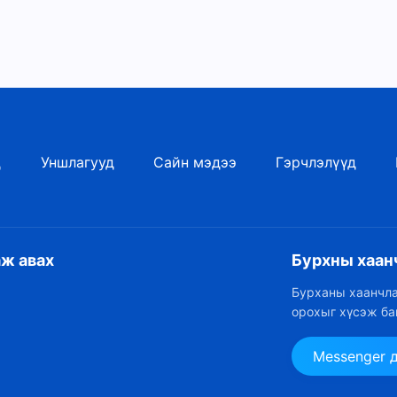
д
Уншлагууд
Сайн мэдээ
Гэрчлэлүүд
аж авах
Бурхны хаан
Бурханы хаанчла
орохыг хүсэж ба
Messenger 