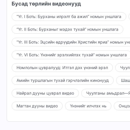
Бусад төрлийн видеонууд
“Үг. I Боть: Бурханы илрэлт ба ажил” номын уншлага
“Үг. II Боть: Бурханыг мэдэх тухай” номын уншлага
“Үг. III Боть: Эцсийн өдрүүдийн Христийн яриа” номын у
“Үг. VI Боть: Үнэнийг эрэлхийлэх тухай” номын уншлага
Номлолын цувралууд: Итгэл дэх үнэний эрэл
Чуул
Амийн туршлагын тухай гэрчлэлийн кинонууд
Шаш
Найрал дууны цуврал видео
Чуулганы амьдрал—Я
Магтан дууны видео
Үнэнийг илчлэх нь
Онцо