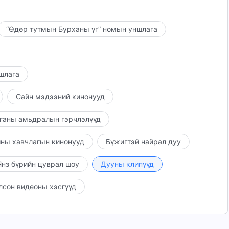
“Өдөр тутмын Бурханы үг” номын уншлага
ншлага
Сайн мэдээний кинонууд
ганы амьдралын гэрчлэлүүд
ны хавчлагын кинонууд
Бүжигтэй найрал дуу
нз бүрийн цуврал шоу
Дууны клипүүд
лсон видеоны хэсгүүд