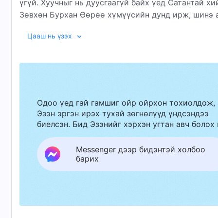
үгүй. Хуучныг нь дуусгаагүй байх үед Сатантай хи
Зөвхөн Бурхан Өөрөө хүмүүсийн дунд ирж, шинэ 
бүрэн чөлөөлөгдөж, шинэ амьдрал, шинэ эхлэлийг 
Цааш нь үзэх
амьдарч, Сатаны хуучин нөлөөн дор үүрд амьдарн
Бурханы ажлыг Бурхан Өөрөө хийдэг. Тэр Өөр
ажлыг төлөвлөж, удирддаг, үүнээс ч илүүтэйгээр 
бол Эхлэл ба Төгсгөл; Би бол Тариалагч ба Хурааг
Одоо үед гай гамшиг ойр ойрхон тохиолдож,
Бурхан Өөрөө хийдэг. Тэр бол зургаан мянган жи
Эзэн эргэн ирэх тухай зөгнөлүүд үндсэндээ
Түүний ажлыг Түүний оронд хийж чадахгүй, хэн ч 
биелсэн. Бид Эзэнийг хэрхэн угтан авч болох 
зүйлийг гартаа атгаж байдаг. Дэлхий ертөнцийг 
гэрэлд амьдруулахаар хөтөлнө, бас бүхий л эрин 
“Үг. I Бот
Messenger дээр бидэнтэй холбоо
төлөвлөгөөг гүйцэлдүүлнэ!
барих