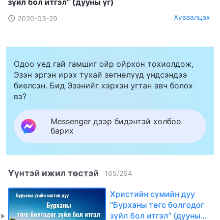
зүйл бол итгэл” (дууны үг)
Хуваалцах
2020-03-29
Одоо үед гай гамшиг ойр ойрхон тохиолдож,
Эзэн эргэн ирэх тухай зөгнөлүүд үндсэндээ
биелсэн. Бид Эзэнийг хэрхэн угтан авч болох
вэ?
Messenger дээр бидэнтэй холбоо
барих
Үүнтэй ижил төстэй
165
/
264
Христийн сүмийн дуу
“Бурханы төгс болгодог
зүйл бол итгэл” (дууны