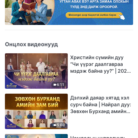
Онцлох видеонууд
Христийн сүмийн дуу
“Чи үүрэг даалгавраа
мэдэж байна уу?” | 2026
Магтаалын дуу хоолой
6:11
Дэлхий даяар хятад хэл
сурч байна | Найрал дуу:
Зөвхөн Бурханд амийн
зам бий | 2026
Магтаалын дуу хоолой
5:00
Номлолын цувралууд: