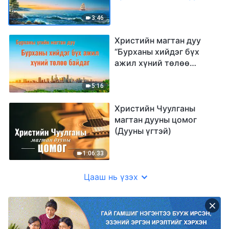
үг)
3:46
Христийн магтан дуу
“Бурханы хийдэг бүх
ажил хүний төлөө
байдаг” (үгтэй)
5:16
Христийн Чуулганы
магтан дууны цомог
(Дууны үгтэй)
1:06:33
Цааш нь үзэх