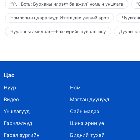
“Үг. I Боть: Бурханы илрэлт ба ажил” номын уншлага
“
Номлолын цувралууд: Итгэл дэх үнэний эрэл
Чуулган
Чуулганы амьдрал—Янз бүрийн цуврал шоу
Дууны кл
Цэс
Нүүр
Ном
Видео
Магтан дуунууд
Уншлагууд
Сайн мэдээ
Гэрчлэлүүд
Шинэ эрин үе
Гэрэл зургийн
Бидний тухай