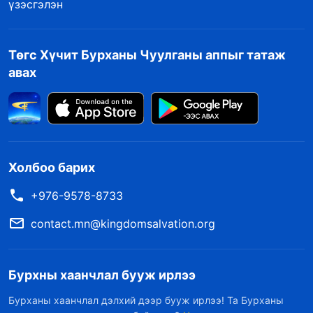
үзэсгэлэн
Төгс Хүчит Бурханы Чуулганы аппыг татаж
авах
Холбоо барих
+976-9578-8733
contact.mn@kingdomsalvation.org
Бурхны хаанчлал бууж ирлээ
Бурханы хаанчлал дэлхий дээр бууж ирлээ! Та Бурханы