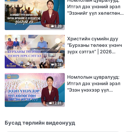
Итгэл дэх үнэний эрэл
"Эзэнийг үүл хөлөглөн
бууж ирэхийг л
хүлээгсэд золгүй еэ"
8:20
Христийн сүмийн дуу
“Бурханы төлөөх үнэнч
зүрх сэтгэл” | 2026
Магтаалын дуу хоолой
6:28
Номлолын цувралууд:
Итгэл дэх үнэний эрэл
"Эзэн үнэхээр үүл
хөлөглөн эргэн ирэх үү?"
12:31
Бусад төрлийн видеонууд