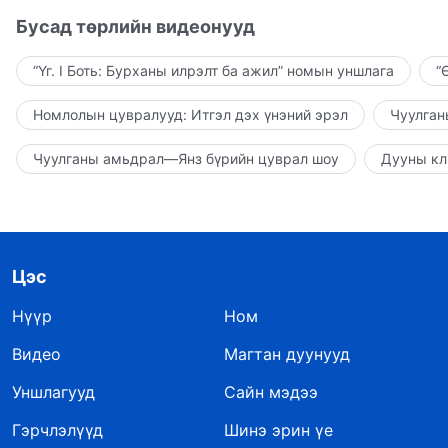
Бусад төрлийн видеонууд
“Үг. I Боть: Бурханы илрэлт ба ажил” номын уншлага
“
Номлолын цувралууд: Итгэл дэх үнэний эрэл
Чуулган
Чуулганы амьдрал—Янз бүрийн цуврал шоу
Дууны кл
Цэс
Нүүр
Ном
Видео
Магтан дуунууд
Уншлагууд
Сайн мэдээ
Гэрчлэлүүд
Шинэ эрин үе