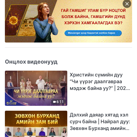
Онцлох видеонууд
Христийн сүмийн дуу
“Чи үүрэг даалгавраа
мэдэж байна уу?” | 2026
Магтаалын дуу хоолой
6:11
Дэлхий даяар хятад хэл
сурч байна | Найрал дуу:
Зөвхөн Бурханд амийн
зам бий | 2026