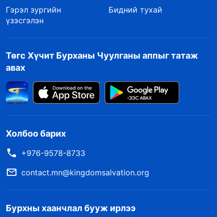
Гэрэл зургийн
Бидний тухай
үзэсгэлэн
Төгс Хүчит Бурханы Чуулганы аппыг татаж
авах
Холбоо барих
+976-9578-8733
contact.mn@kingdomsalvation.org
Бурхны хаанчлал бууж ирлээ