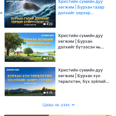
Христийн сүмийн дуу
хөгжим | Бурхан газар
дэлхийг үерээр
сүйрүүлсэн нь (Онцлох
хэсгүүд)
4:23
Христийн сүмийн дуу
хөгжим | Бурхан
дэлхийг бүтээсэн нь
(Онцлох хэсгүүд)
5:26
Христийн сүмийн дуу
хөгжим | Бурхан хүн
төрөлхтөн, бүх зүйлийг
захирч, тэтгэдэг
(Онцлох хэсгүүд)
9:35
Цааш нь үзэх