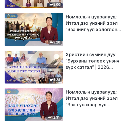
Магтаалын дуу хоолой
5:00
Номлолын цувралууд:
Итгэл дэх үнэний эрэл
"Эзэнийг үүл хөлөглөн
бууж ирэхийг л
хүлээгсэд золгүй еэ"
8:20
Христийн сүмийн дуу
“Бурханы төлөөх үнэнч
зүрх сэтгэл” | 2026
Магтаалын дуу хоолой
6:28
Номлолын цувралууд:
Итгэл дэх үнэний эрэл
"Эзэн үнэхээр үүл
хөлөглөн эргэн ирэх үү?"
12:31