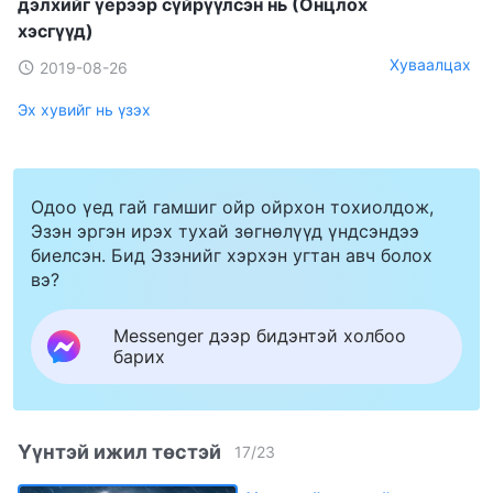
дэлхийг үерээр сүйрүүлсэн нь (Онцлох
хэсгүүд)
Хуваалцах
2019-08-26
Эх хувийг нь үзэх
Одоо үед гай гамшиг ойр ойрхон тохиолдож,
Эзэн эргэн ирэх тухай зөгнөлүүд үндсэндээ
биелсэн. Бид Эзэнийг хэрхэн угтан авч болох
вэ?
Messenger дээр бидэнтэй холбоо
барих
Үүнтэй ижил төстэй
17
/
23