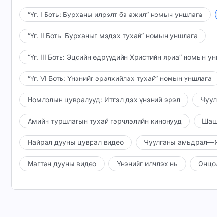
Намайг өнгөцхөнөөр хардаг; Миний хоол унд, 
“Үг. I Боть: Бурханы илрэлт ба ажил” номын уншлага
хайхардаггүй, Миний гадаад хэрэгт л оролцдог, ө
хандуулдаггүй хэнийг ч Би аажмаар хаядаг. Энэ н
“Үг. II Боть: Бурханыг мэдэх тухай” номын уншлага
Надад үйлчлэл хийж дууссан хэн ч бай, хэл ам
“Үг. III Боть: Эцсийн өдрүүдийн Христийн яриа” номын у
Болгоомжтой бай, эс бөгөөс Би чамайг журамлах б
“Үг. VI Боть: Үнэнийг эрэлхийлэх тухай” номын уншлага
Одооноос Миний ууган хөвгүүд төмөр савааг а
эрх мэдлийг хэрэгжүүлж, бүх улс үндэстэн, ард т
Номлолын цувралууд: Итгэл дэх үнэний эрэл
Чуул
жавхланг бүх улс үндэстэн, ард түмний дунд хэр
биелж, Миний ууган хөвгүүд Надтай хамт хаанчил
Амийн туршлагын тухай гэрчлэлийн кинонууд
Шаш
зогсолтгүй Надаас эмээж, Намайг магтаж, Намайг
Найрал дууны цуврал видео
Чуулганы амьдрал—Я
Энэ бол Миний захиргааны зарлигийн нэг хэсэ
Магтан дууны видео
Үнэнийг илчлэх нь
Онцо
нарт тэдгээрийг хэлэх болно. Дээрх захиргааны з
Миний ажил ямар алхамд хүрснийг харах болно. Эн
Би аль хэдийн Сатаныг шүүсэн. Миний хүсэл с
алдаршуулагдсан тул Би Сатанд харьяалагддаг бүх