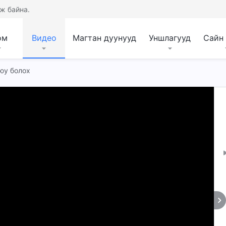
ж байна.
ом
Видео
Магтан дуунууд
Уншлагууд
Сайн
 юу болох