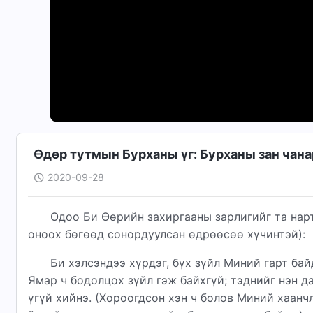
Өдөр тутмын Бурханы үг: Бурханы зан чанар
2020-09-28
Одоо Би Өөрийн захиргааны зарлигийг та нарт
оноох бөгөөд сонордуулсан өдрөөсөө хүчинтэй):
Би хэлсэндээ хүрдэг, бүх зүйл Миний гарт бай
Ямар ч бодолцох зүйл гэж байхгүй; тэднийг нэн д
үгүй хийнэ. (Хороогдсон хэн ч болов Миний хаанч