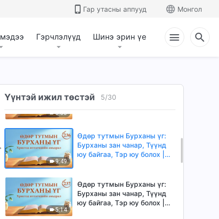
юу байгаа, Тэр юу болох |
Гар утасны аппууд
Монгол
4:44
Эшлэл 233
 мэдээ
Гэрчлэлүүд
Шинэ эрин үе
Өдөр тутмын Бурханы үг:
Бурханы зан чанар, Түүнд
юу байгаа, Тэр юу болох |
4:14
Эшлэл 234
Өдөр тутмын Бурханы үг:
Үүнтэй ижил төстэй
Бурханы зан чанар, Түүнд
5
/
30
юу байгаа, Тэр юу болох |
8:58
Эшлэл 235
Өдөр тутмын Бурханы үг:
Бурханы зан чанар, Түүнд
юу байгаа, Тэр юу болох |
9:49
Эшлэл 236
Өдөр тутмын Бурханы үг:
Бурханы зан чанар, Түүнд
юу байгаа, Тэр юу болох |
5:14
Эшлэл 237