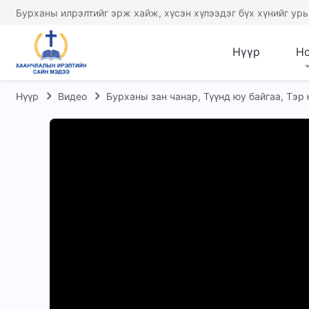
Бурханы илрэлтийг эрж хайж, хүсэн хүлээдэг бүх хүнийг урь
Нүүр
Н
Нүүр
Видео
Бурханы зан чанар, Түүнд юу байгаа, Тэр