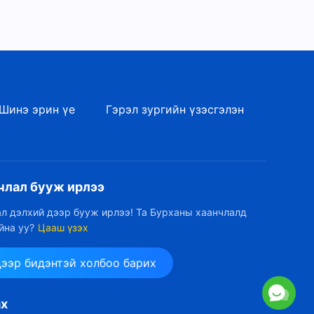
юу байгаа, Тэр юу болох |
3:08
Эшлэл 251
Өдөр тутмын Бурханы үг:
Бурханы зан чанар, Түүнд
юу байгаа, Тэр юу болох |
7:38
Эшлэл 252
Шинэ эрин үе
Гэрэл зургийн үзэсгэлэн
Өдөр тутмын Бурханы үг:
Бурханы зан чанар, Түүнд
юу байгаа, Тэр юу болох |
3:51
Эшлэл 254
члал бууж ирлээ
Өдөр тутмын Бурханы үг:
Бурханы зан чанар, Түүнд
л дэлхий дээр бууж ирлээ! Та Бурханы хаанчлалд
юу байгаа, Тэр юу болох |
йна уу?
Цааш үзэх
7:38
Эшлэл 255
Өдөр тутмын Бурханы үг:
дээр бидэнтэй холбоо барих
Бурханы зан чанар, Түүнд
юу байгаа, Тэр юу болох |
6:15
Эшлэл 258
ах