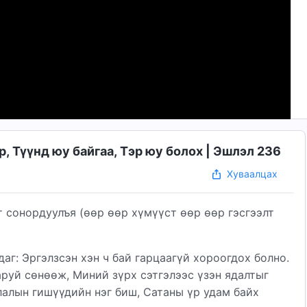
, Түүнд юу байгаа, Тэр юу болох | Эшлэл 236
Хуваалцах
 сонордуулъя (өөр өөр хүмүүст өөр өөр гэсгээлт
даг: Эргэлзсэн хэн ч бай гарцаагүй хороогдох болно.
аруй сөнөөж, Миний зүрх сэтгэлээс үзэн ядалтыг
лалын гишүүдийн нэг биш, Сатаны үр удам байх