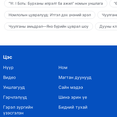
“Үг. I Боть: Бурханы илрэлт ба ажил” номын уншлага
“
Номлолын цувралууд: Итгэл дэх үнэний эрэл
Чуулган
Чуулганы амьдрал—Янз бүрийн цуврал шоу
Дууны кл
Цэс
Нүүр
Ном
Видео
Магтан дуунууд
Уншлагууд
Сайн мэдээ
Гэрчлэлүүд
Шинэ эрин үе
Гэрэл зургийн
Бидний тухай
үзэсгэлэн