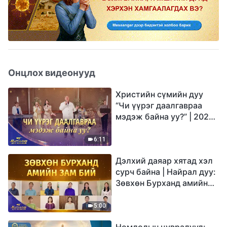
Онцлох видеонууд
Христийн сүмийн дуу
“Чи үүрэг даалгавраа
мэдэж байна уу?” | 2026
Магтаалын дуу хоолой
6:11
Дэлхий даяар хятад хэл
сурч байна | Найрал дуу:
Зөвхөн Бурханд амийн
зам бий | 2026
Магтаалын дуу хоолой
5:00
Номлолын цувралууд: