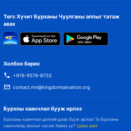
Төгс Хүчит Бурханы Чуулганы аппыг татаж
авах
Холбоо барих
+976-9578-8733
contact.mn@kingdomsalvation.org
Бурхны хаанчлал бууж ирлээ
Бурханы хаанчлал дэлхий дээр бууж ирлээ! Та Бурханы
хаанчлалд орохыг хүсэж байна уу?
Цааш үзэх