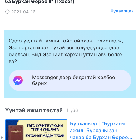
ба Бурхан Өөрөө II" (I хэсэг)
Хуваалцах
2021-04-16
Одоо үед гай гамшиг ойр ойрхон тохиолдож,
Эзэн эргэн ирэх тухай зөгнөлүүд үндсэндээ
биелсэн. Бид Эзэнийг хэрхэн угтан авч болох
вэ?
Messenger дээр бидэнтэй холбоо
барих
Үүнтэй ижил төстэй
11
/
66
Бурханы үг | "Бурханы
ажил, Бурханы зан
чанар ба Бурхан Өөрөө