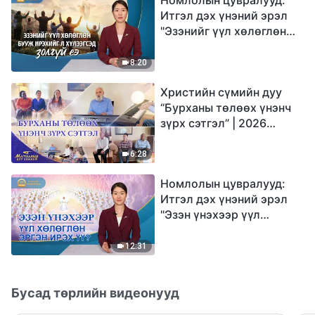
Итгэл дэх үнэний эрэл
"Эзэнийг үүл хөлөглөн
бууж ирэхийг л
хүлээгсэд золгүй еэ"
8:20
Христийн сүмийн дуу
“Бурханы төлөөх үнэнч
зүрх сэтгэл” | 2026
Магтаалын дуу хоолой
6:28
Номлолын цувралууд:
Итгэл дэх үнэний эрэл
"Эзэн үнэхээр үүл
хөлөглөн эргэн ирэх үү?"
12:31
Бусад төрлийн видеонууд