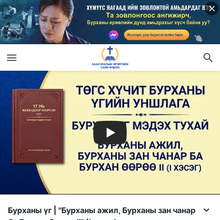
Бурханы үг | "Бурханы ажил, Бурханы зан чанар