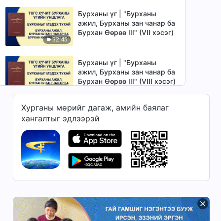
Бурханы үг | "Бурханы
ажил, Бурханы зан чанар ба
Бурхан Өөрөө III" (VII хэсэг)
32:45
Бурханы үг | "Бурханы
ажил, Бурханы зан чанар ба
Бурхан Өөрөө III" (VIII хэсэг)
27:34
Хурганы мөрийг дагаж, амийн баялаг
Бурханы үг | "Цор ганц
хангалтыг эдлээрэй
Бурхан Өөрөө I Бурханы эрх
мэдэл (I)" (I хэсэг)
1:44:07
Бурханы үг | "Цор ганц
Бурхан Өөрөө I Бурханы эрх
мэдэл (I)" (II хэсэг)
1:20:58
Бурханы үг | "Цор ганц
Бурхан Өөрөө I Бурханы эрх