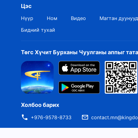
Цэс
Нүүр
Ном
Видео
Магтан дуунуу
Бидний тухай
Төгс Хүчит Бурханы Чуулганы аппыг тат
Холбоо барих
+976-9578-8733
contact.mn@kingdo