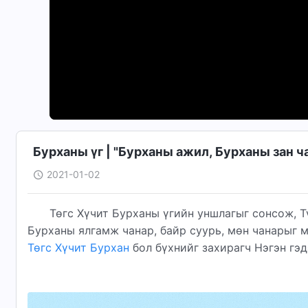
Бурханы үг | "Бурханы ажил, Бурханы зан чан
2021-01-02
Төгс Хүчит Бурханы үгийн уншлагыг сонсож, Тү
Бурханы ялгамж чанар, байр суурь, мөн чанарыг 
Төгс Хүчит Бурхан
бол бүхнийг захирагч Нэгэн гэд