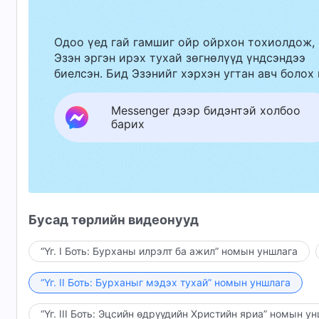
Одоо үед гай гамшиг ойр ойрхон тохиолдож,
Эзэн эргэн ирэх тухай зөгнөлүүд үндсэндээ
биелсэн. Бид Эзэнийг хэрхэн угтан авч болох 
Messenger дээр бидэнтэй холбоо
барих
Бусад төрлийн видеонууд
“Үг. I Боть: Бурханы илрэлт ба ажил” номын уншлага
“Үг. II Боть: Бурханыг мэдэх тухай” номын уншлага
“Үг. III Боть: Эцсийн өдрүүдийн Христийн яриа” номын у