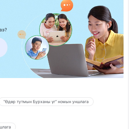
вэ?
“Өдөр тутмын Бурханы үг” номын уншлага
ншлага