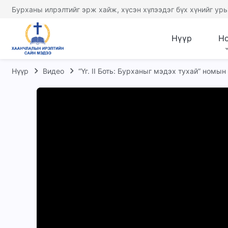
Бурханы илрэлтийг эрж хайж, хүсэн хүлээдэг бүх хүнийг урь
Нүүр
Н
Нүүр
Видео
“Үг. II Боть: Бурханыг мэдэх тухай” номын