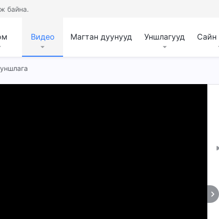
ж байна.
ом
Видео
Магтан дуунууд
Уншлагууд
Сайн
 уншлага