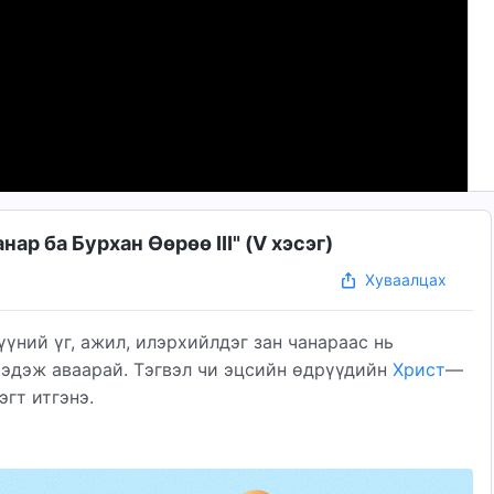
ар ба Бурхан Өөрөө III" (Ⅴ хэсэг)
Хуваалцах
үний үг, ажил, илэрхийлдэг зан чанараас нь
мэдэж аваарай. Тэгвэл чи эцсийн өдрүүдийн
Христ
—
эгт итгэнэ.