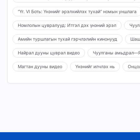
“Үг. VI Боть: Үнэнийг эрэлхийлэх тухай” номын уншлага
Номлолын цувралууд: Итгэл дэх үнэний эрэл
Чуул
Амийн туршлагын тухай гэрчлэлийн кинонууд
Шаш
Найрал дууны цуврал видео
Чуулганы амьдрал—Я
Магтан дууны видео
Үнэнийг илчлэх нь
Онцо