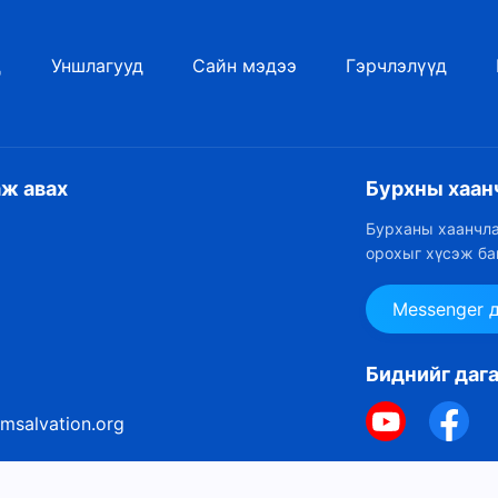
д
Уншлагууд
Сайн мэдээ
Гэрчлэлүүд
аж авах
Бурхны хаан
Бурханы хаанчла
орохыг хүсэж ба
Messenger 
Биднийг даг
msalvation.org