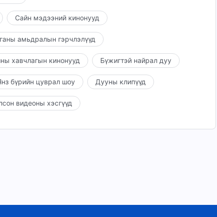
Сайн мэдээний кинонууд
ганы амьдралын гэрчлэлүүд
ны хавчлагын кинонууд
Бүжигтэй найрал дуу
нз бүрийн цуврал шоу
Дууны клипүүд
лсон видеоны хэсгүүд