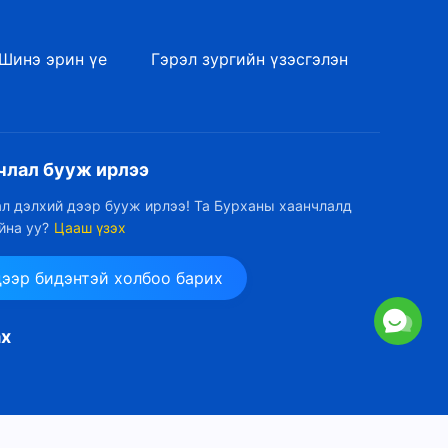
эрх мэдэл (II)" (III хэсэг)
20:42
Шинэ эрин үе
Гэрэл зургийн үзэсгэлэн
Бурханы үг | "Цор ганц
Бурхан Өөрөө III Бурханы
эрх мэдэл (II)" (IV хэсэг)
25:30
члал бууж ирлээ
Бурханы үг | "Цор ганц
Бурхан Өөрөө III Бурханы
л дэлхий дээр бууж ирлээ! Та Бурханы хаанчлалд
эрх мэдэл (II)" (V хэсэг)
йна уу?
Цааш үзэх
23:18
Бурханы үг | "Цор ганц
дээр бидэнтэй холбоо барих
Бурхан Өөрөө III Бурханы
эрх мэдэл (II)" (VI хэсэг)
28:09
ах