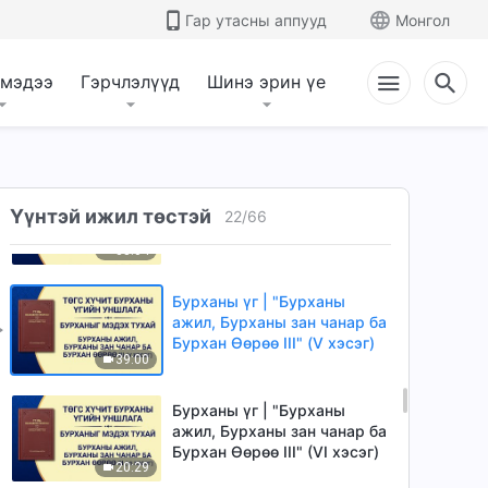
Бурхан Өөрөө III" (II хэсэг)
Гар утасны аппууд
Монгол
49:29
 мэдээ
Гэрчлэлүүд
Шинэ эрин үе
Бурханы үг | "Бурханы
ажил, Бурханы зан чанар ба
Бурхан Өөрөө III" (III хэсэг)
34:08
Бурханы үг | "Бурханы
ажил, Бурханы зан чанар ба
Үүнтэй ижил төстэй
22
/
66
Бурхан Өөрөө III" (IV хэсэг)
38:04
Бурханы үг | "Бурханы
ажил, Бурханы зан чанар ба
Бурхан Өөрөө III" (Ⅴ хэсэг)
39:00
Бурханы үг | "Бурханы
ажил, Бурханы зан чанар ба
Бурхан Өөрөө III" (VI хэсэг)
20:29