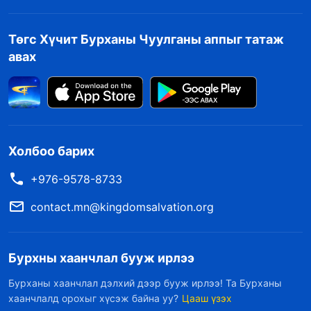
Төгс Хүчит Бурханы Чуулганы аппыг татаж
авах
Холбоо барих
+976-9578-8733
contact.mn@kingdomsalvation.org
Бурхны хаанчлал бууж ирлээ
Бурханы хаанчлал дэлхий дээр бууж ирлээ! Та Бурханы
хаанчлалд орохыг хүсэж байна уу?
Цааш үзэх