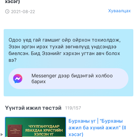
хэсэг)
Хуваалцах
2021-08-22
Одоо үед гай гамшиг ойр ойрхон тохиолдож,
Эзэн эргэн ирэх тухай зөгнөлүүд үндсэндээ
биелсэн. Бид Эзэнийг хэрхэн угтан авч болох
вэ?
Messenger дээр бидэнтэй холбоо
барих
Үүнтэй ижил төстэй
119
/
157
Бурханы үг | "Бурханы
ажил ба хүний ажил" (II
хэсэг)