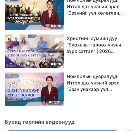
Итгэл дэх үнэний эрэл
"Эзэнийг үүл хөлөглөн
бууж ирэхийг л
хүлээгсэд золгүй еэ"
8:20
Христийн сүмийн дуу
“Бурханы төлөөх үнэнч
зүрх сэтгэл” | 2026
Магтаалын дуу хоолой
6:28
Номлолын цувралууд:
Итгэл дэх үнэний эрэл
"Эзэн үнэхээр үүл
хөлөглөн эргэн ирэх үү?"
12:31
Бусад төрлийн видеонууд