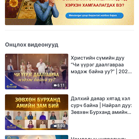
Онцлох видеонууд
Христийн сүмийн дуу
“Чи үүрэг даалгавраа
мэдэж байна уу?” | 2026
Магтаалын дуу хоолой
6:11
Дэлхий даяар хятад хэл
сурч байна | Найрал дуу:
Зөвхөн Бурханд амийн
зам бий | 2026
Магтаалын дуу хоолой
5:00
Номлолын цувралууд: