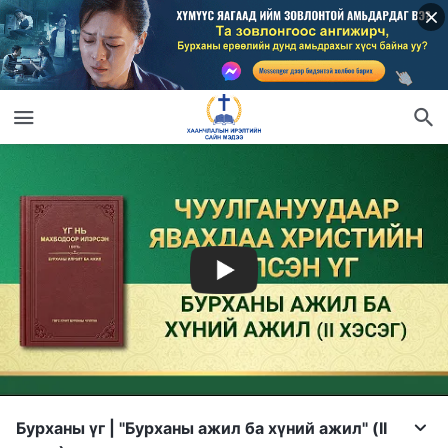
Бурханы үг | "Бурханы ажил ба хүний ажил" (II