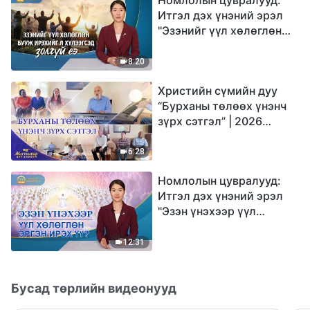
Итгэл дэх үнэний эрэл
"Эзэнийг үүл хөлөглөн
бууж ирэхийг л
хүлээгсэд золгүй еэ"
8:20
Христийн сүмийн дуу
“Бурханы төлөөх үнэнч
зүрх сэтгэл” | 2026
Магтаалын дуу хоолой
6:28
Номлолын цувралууд:
Итгэл дэх үнэний эрэл
"Эзэн үнэхээр үүл
хөлөглөн эргэн ирэх үү?"
12:31
Бусад төрлийн видеонууд