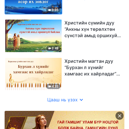
(Дууны үгтэй)
3:35
Христийн сүмийн дуу
“Анхны хүн төрөлхтөн
сүнстэй амьд оршихуй
байлаа” (үгтэй)
3:48
Христийн магтан дуу
“Бурхан л хүнийг
хамгаас их хайрладаг”
(Дууны үгтэй)
4:33
Цааш нь үзэх