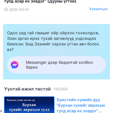
тулд асар их зовдог” (Дууны үгтэй)
Хуваалцах
2020-03-01
Одоо үед гай гамшиг ойр ойрхон тохиолдож,
Эзэн эргэн ирэх тухай зөгнөлүүд үндсэндээ
биелсэн. Бид Эзэнийг хэрхэн угтан авч болох
вэ?
Messenger дээр бидэнтэй холбоо
барих
Үүнтэй ижил төстэй
192
/
264
Христийн сүмийн дуу
“Бурхан хүнийг аврахын
тулд асар их зовдог”