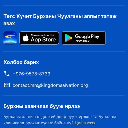
Төгс Хүчит Бурханы Чуулганы аппыг татаж
авах
Холбоо барих
+976-9578-8733
contact.mn@kingdomsalvation.org
Бурхны хаанчлал бууж ирлээ
Бурханы хаанчлал дэлхий дээр бууж ирлээ! Та Бурханы
хаанчлалд орохыг хүсэж байна уу?
Цааш үзэх