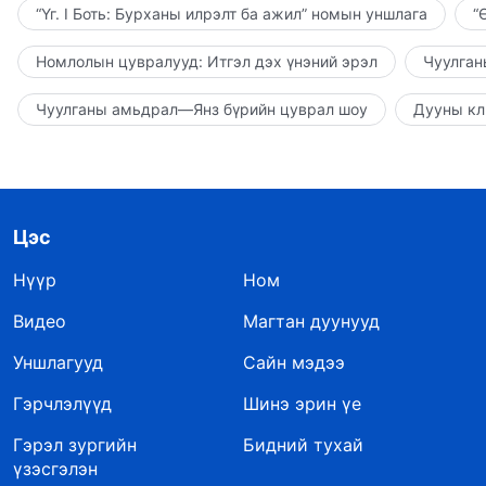
“Үг. I Боть: Бурханы илрэлт ба ажил” номын уншлага
“
Номлолын цувралууд: Итгэл дэх үнэний эрэл
Чуулган
Чуулганы амьдрал—Янз бүрийн цуврал шоу
Дууны кл
Цэс
Нүүр
Ном
Видео
Магтан дуунууд
Уншлагууд
Сайн мэдээ
Гэрчлэлүүд
Шинэ эрин үе
Гэрэл зургийн
Бидний тухай
үзэсгэлэн