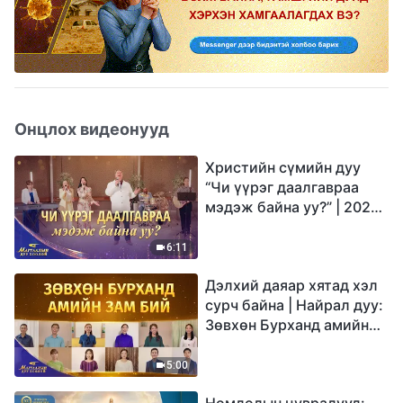
Онцлох видеонууд
Христийн сүмийн дуу
“Чи үүрэг даалгавраа
мэдэж байна уу?” | 2026
Магтаалын дуу хоолой
6:11
Дэлхий даяар хятад хэл
сурч байна | Найрал дуу:
Зөвхөн Бурханд амийн
зам бий | 2026
Магтаалын дуу хоолой
5:00
Номлолын цувралууд: