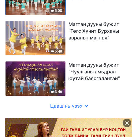
Бурханыг магтдаг”
5:08
Магтан дууны бүжиг
“Төгс Хүчит Бурханы
авралыг магтъя”
5:48
Магтан дууны бүжиг
“Чуулганы амьдрал
юутай баясгалантай”
3:46
Цааш нь үзэх