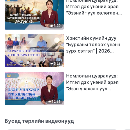
Итгэл дэх үнэний эрэл
"Эзэнийг үүл хөлөглөн
бууж ирэхийг л
хүлээгсэд золгүй еэ"
8:20
Христийн сүмийн дуу
“Бурханы төлөөх үнэнч
зүрх сэтгэл” | 2026
Магтаалын дуу хоолой
6:28
Номлолын цувралууд:
Итгэл дэх үнэний эрэл
"Эзэн үнэхээр үүл
хөлөглөн эргэн ирэх үү?"
12:31
Бусад төрлийн видеонууд