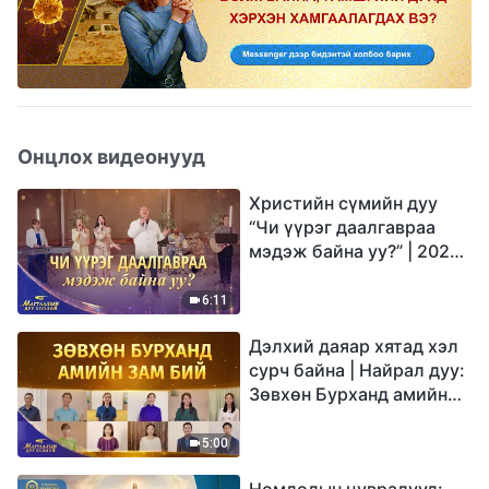
Онцлох видеонууд
Христийн сүмийн дуу
“Чи үүрэг даалгавраа
мэдэж байна уу?” | 2026
Магтаалын дуу хоолой
6:11
Дэлхий даяар хятад хэл
сурч байна | Найрал дуу:
Зөвхөн Бурханд амийн
зам бий | 2026
Магтаалын дуу хоолой
5:00
Номлолын цувралууд: