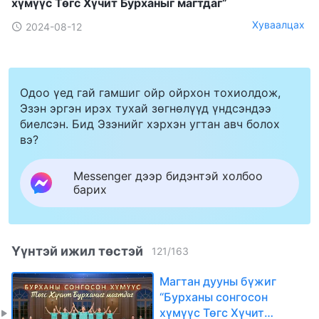
хүмүүс Төгс Хүчит Бурханыг магтдаг”
Хуваалцах
2024-08-12
Одоо үед гай гамшиг ойр ойрхон тохиолдож,
Эзэн эргэн ирэх тухай зөгнөлүүд үндсэндээ
биелсэн. Бид Эзэнийг хэрхэн угтан авч болох
вэ?
Messenger дээр бидэнтэй холбоо
барих
Үүнтэй ижил төстэй
121
/
163
Магтан дууны бүжиг
“Бурханы сонгосон
хүмүүс Төгс Хүчит