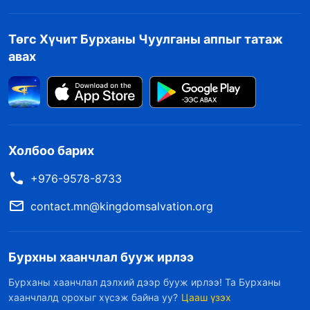
Төгс Хүчит Бурханы Чуулганы аппыг татаж
авах
Холбоо барих
+976-9578-8733
contact.mn@kingdomsalvation.org
Бурхны хаанчлал бууж ирлээ
Бурханы хаанчлал дэлхий дээр бууж ирлээ! Та Бурханы
хаанчлалд орохыг хүсэж байна уу?
Цааш үзэх