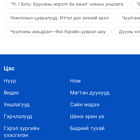
“Үг. I Боть: Бурханы илрэлт ба ажил” номын уншлага
“
Номлолын цувралууд: Итгэл дэх үнэний эрэл
Чуулган
Чуулганы амьдрал—Янз бүрийн цуврал шоу
Дууны кл
Цэс
Нүүр
Ном
Видео
Магтан дуунууд
Уншлагууд
Сайн мэдээ
Гэрчлэлүүд
Шинэ эрин үе
Гэрэл зургийн
Бидний тухай
үзэсгэлэн