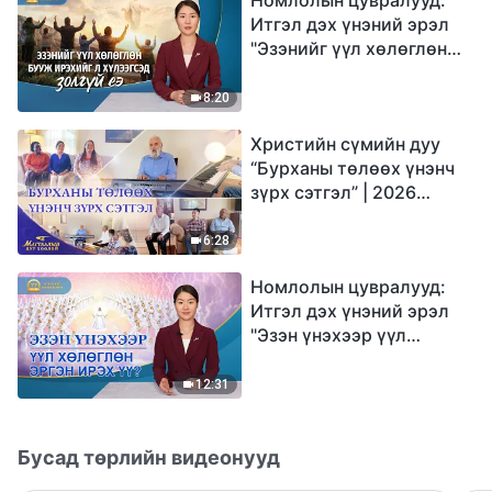
Итгэл дэх үнэний эрэл
"Эзэнийг үүл хөлөглөн
бууж ирэхийг л
хүлээгсэд золгүй еэ"
8:20
Христийн сүмийн дуу
“Бурханы төлөөх үнэнч
зүрх сэтгэл” | 2026
Магтаалын дуу хоолой
6:28
Номлолын цувралууд:
Итгэл дэх үнэний эрэл
"Эзэн үнэхээр үүл
хөлөглөн эргэн ирэх үү?"
12:31
Бусад төрлийн видеонууд