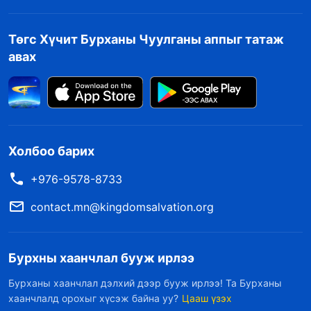
Төгс Хүчит Бурханы Чуулганы аппыг татаж
авах
Холбоо барих
+976-9578-8733
contact.mn@kingdomsalvation.org
Бурхны хаанчлал бууж ирлээ
Бурханы хаанчлал дэлхий дээр бууж ирлээ! Та Бурханы
хаанчлалд орохыг хүсэж байна уу?
Цааш үзэх