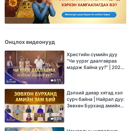
Онцлох видеонууд
Христийн сүмийн дуу
“Чи үүрэг даалгавраа
мэдэж байна уу?” | 2026
Магтаалын дуу хоолой
6:11
Дэлхий даяар хятад хэл
сурч байна | Найрал дуу:
Зөвхөн Бурханд амийн
зам бий | 2026
Магтаалын дуу хоолой
5:00
Номлолын цувралууд: