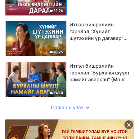
(Mонгол хэлээр)
33:26
Итгэл бишрэлийн
гэрчлэл "Хүнийг
шүтэхийн үр дагавар"
(Mонгол хэлээр)
48:25
Итгэл бишрэлийн
гэрчлэл "Бурханы шүүлт
намайг аварсан" (Mонгол
хэлээр)
54:14
Цааш нь үзэх