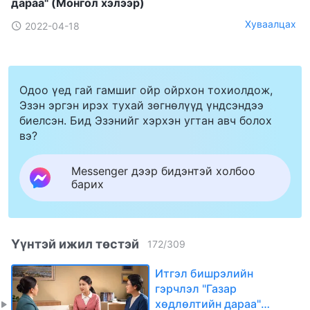
дараа" (Mонгол хэлээр)
Хуваалцах
2022-04-18
Одоо үед гай гамшиг ойр ойрхон тохиолдож,
Эзэн эргэн ирэх тухай зөгнөлүүд үндсэндээ
биелсэн. Бид Эзэнийг хэрхэн угтан авч болох
вэ?
Messenger дээр бидэнтэй холбоо
барих
Үүнтэй ижил төстэй
172
/
309
Итгэл бишрэлийн
гэрчлэл "Газар
хөдлөлтийн дараа"