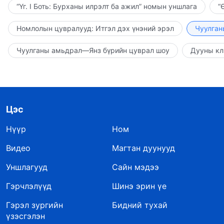
“Үг. I Боть: Бурханы илрэлт ба ажил” номын уншлага
“
Номлолын цувралууд: Итгэл дэх үнэний эрэл
Чуулган
Чуулганы амьдрал—Янз бүрийн цуврал шоу
Дууны кл
Цэс
Нүүр
Ном
Видео
Магтан дуунууд
Уншлагууд
Сайн мэдээ
Гэрчлэлүүд
Шинэ эрин үе
Гэрэл зургийн
Бидний тухай
үзэсгэлэн