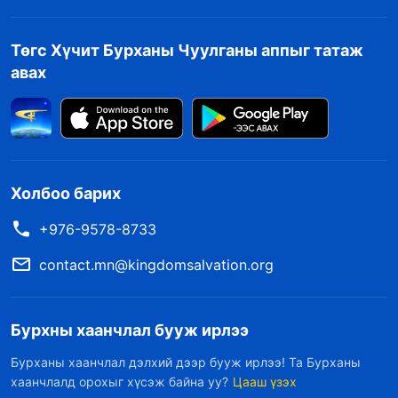
Төгс Хүчит Бурханы Чуулганы аппыг татаж
авах
Холбоо барих
+976-9578-8733
contact.mn@kingdomsalvation.org
Бурхны хаанчлал бууж ирлээ
Бурханы хаанчлал дэлхий дээр бууж ирлээ! Та Бурханы
хаанчлалд орохыг хүсэж байна уу?
Цааш үзэх