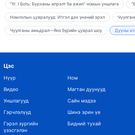
“Үг. I Боть: Бурханы илрэлт ба ажил” номын уншлага
“
Номлолын цувралууд: Итгэл дэх үнэний эрэл
Чуулган
Чуулганы амьдрал—Янз бүрийн цуврал шоу
Дууны кл
Цэс
Нүүр
Ном
Видео
Магтан дуунууд
Уншлагууд
Сайн мэдээ
Гэрчлэлүүд
Шинэ эрин үе
Гэрэл зургийн
Бидний тухай
үзэсгэлэн