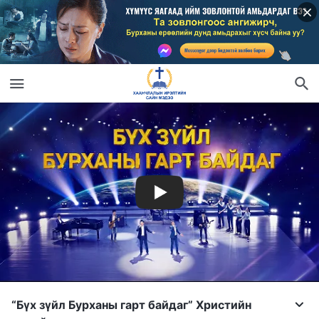
“Бүх зүйл Бурханы гарт байдаг” Христийн