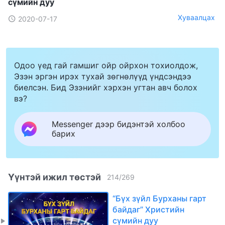
сүмийн дуу
Хуваалцах
2020-07-17
Одоо үед гай гамшиг ойр ойрхон тохиолдож,
Эзэн эргэн ирэх тухай зөгнөлүүд үндсэндээ
биелсэн. Бид Эзэнийг хэрхэн угтан авч болох
вэ?
Messenger дээр бидэнтэй холбоо
барих
Үүнтэй ижил төстэй
214
/
269
“Бүх зүйл Бурханы гарт
байдаг” Христийн
сүмийн дуу