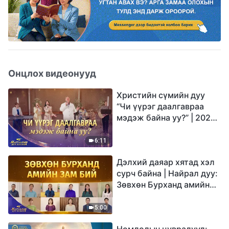
Онцлох видеонууд
Христийн сүмийн дуу
“Чи үүрэг даалгавраа
мэдэж байна уу?” | 2026
Магтаалын дуу хоолой
6:11
Дэлхий даяар хятад хэл
сурч байна | Найрал дуу:
Зөвхөн Бурханд амийн
зам бий | 2026
Магтаалын дуу хоолой
5:00
Номлолын цувралууд: