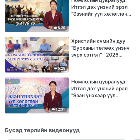
Итгэл дэх үнэний эрэл
"Эзэнийг үүл хөлөглөн
бууж ирэхийг л
хүлээгсэд золгүй еэ"
8:20
Христийн сүмийн дуу
“Бурханы төлөөх үнэнч
зүрх сэтгэл” | 2026
Магтаалын дуу хоолой
6:28
Номлолын цувралууд:
Итгэл дэх үнэний эрэл
"Эзэн үнэхээр үүл
хөлөглөн эргэн ирэх үү?"
12:31
Бусад төрлийн видеонууд