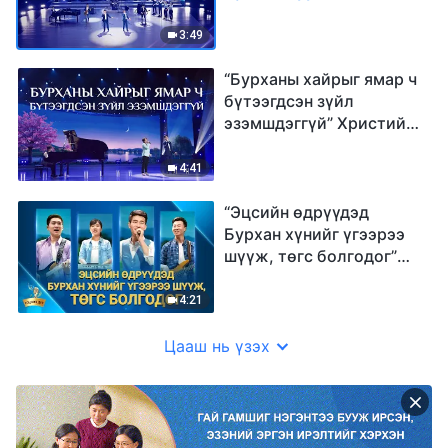
3:49
“Бурханы хайрыг ямар ч
бүтээгдсэн зүйл
эзэмшдэггүй” Христийн
сүмийн дуу
4:41
“Эцсийн өдрүүдэд
Бурхан хүнийг үгээрээ
шүүж, төгс болгодог”
Христийн сүмийн дуу
4:21
Цааш нь үзэх