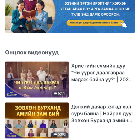
Онцлох видеонууд
Христийн сүмийн дуу
“Чи үүрэг даалгавраа
мэдэж байна уу?” | 2026
Магтаалын дуу хоолой
6:11
Дэлхий даяар хятад хэл
сурч байна | Найрал дуу:
Зөвхөн Бурханд амийн
зам бий | 2026
Магтаалын дуу хоолой
5:00