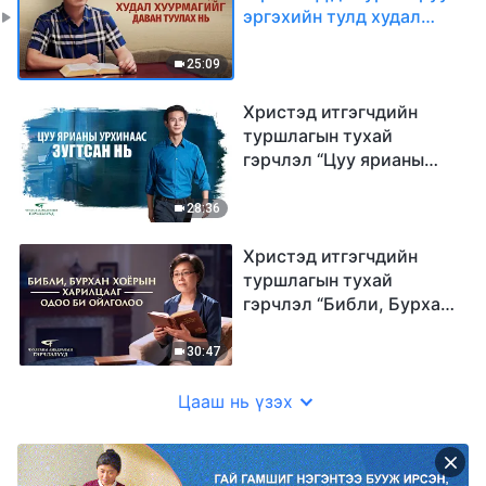
эргэхийн тулд худал
хуурмагийг даван туулах
нь" (Mонгол хэлээр)
25:09
Христэд итгэгчдийн
туршлагын тухай
гэрчлэл “Цуу ярианы
урхинаас зугтсан нь”
(Mонгол хэлээр)
28:36
Христэд итгэгчдийн
туршлагын тухай
гэрчлэл “Библи, Бурхан
хоёрын харилцааг одоо
би ойлголоо”
30:47
Цааш нь үзэх