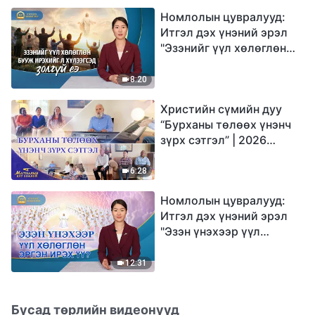
Номлолын цувралууд:
Итгэл дэх үнэний эрэл
"Эзэнийг үүл хөлөглөн
бууж ирэхийг л
хүлээгсэд золгүй еэ"
8:20
Христийн сүмийн дуу
“Бурханы төлөөх үнэнч
зүрх сэтгэл” | 2026
Магтаалын дуу хоолой
6:28
Номлолын цувралууд:
Итгэл дэх үнэний эрэл
"Эзэн үнэхээр үүл
хөлөглөн эргэн ирэх үү?"
12:31
Бусад төрлийн видеонууд