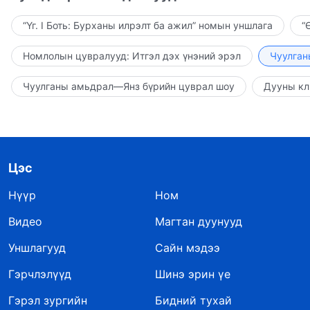
“Үг. I Боть: Бурханы илрэлт ба ажил” номын уншлага
“
Номлолын цувралууд: Итгэл дэх үнэний эрэл
Чуулган
Чуулганы амьдрал—Янз бүрийн цуврал шоу
Дууны кл
Цэс
Нүүр
Ном
Видео
Магтан дуунууд
Уншлагууд
Сайн мэдээ
Гэрчлэлүүд
Шинэ эрин үе
Гэрэл зургийн
Бидний тухай