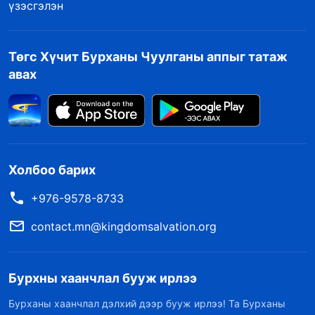
үзэсгэлэн
Төгс Хүчит Бурханы Чуулганы аппыг татаж
авах
Холбоо барих
+976-9578-8733
contact.mn@kingdomsalvation.org
Бурхны хаанчлал бууж ирлээ
Бурханы хаанчлал дэлхий дээр бууж ирлээ! Та Бурханы