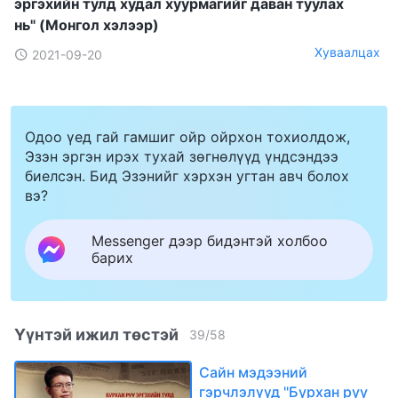
эргэхийн тулд худал хуурмагийг даван туулах
нь" (Mонгол хэлээр)
Хуваалцах
2021-09-20
Одоо үед гай гамшиг ойр ойрхон тохиолдож,
Эзэн эргэн ирэх тухай зөгнөлүүд үндсэндээ
биелсэн. Бид Эзэнийг хэрхэн угтан авч болох
вэ?
Messenger дээр бидэнтэй холбоо
барих
Үүнтэй ижил төстэй
39
/
58
Сайн мэдээний
гэрчлэлүүд "Бурхан руу