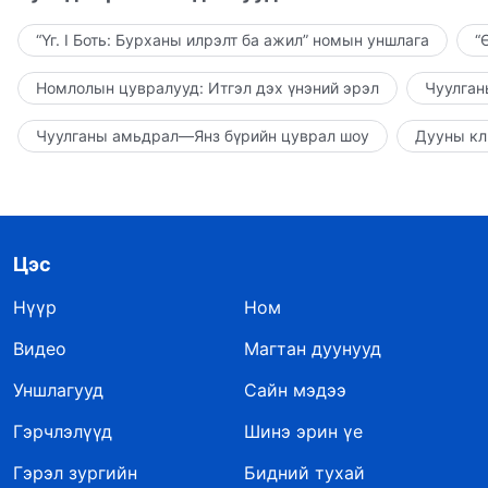
“Үг. I Боть: Бурханы илрэлт ба ажил” номын уншлага
“
Номлолын цувралууд: Итгэл дэх үнэний эрэл
Чуулган
Чуулганы амьдрал—Янз бүрийн цуврал шоу
Дууны кл
Цэс
Нүүр
Ном
Видео
Магтан дуунууд
Уншлагууд
Сайн мэдээ
Гэрчлэлүүд
Шинэ эрин үе
Гэрэл зургийн
Бидний тухай