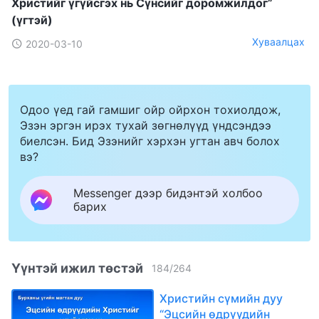
Христийг үгүйсгэх нь Сүнсийг доромжилдог”
(үгтэй)
Хуваалцах
2020-03-10
Одоо үед гай гамшиг ойр ойрхон тохиолдож,
Эзэн эргэн ирэх тухай зөгнөлүүд үндсэндээ
биелсэн. Бид Эзэнийг хэрхэн угтан авч болох
вэ?
Messenger дээр бидэнтэй холбоо
барих
Үүнтэй ижил төстэй
184
/
264
Христийн сүмийн дуу
“Эцсийн өдрүүдийн