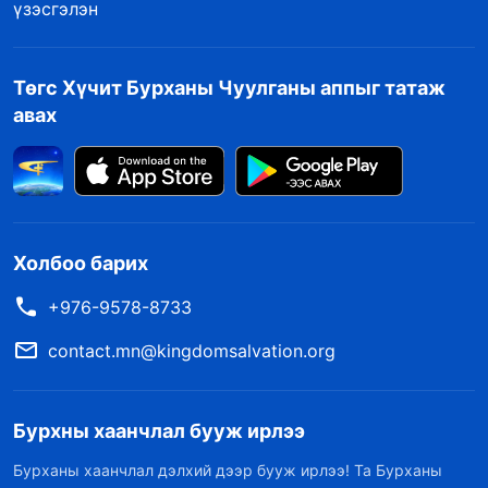
үзэсгэлэн
Төгс Хүчит Бурханы Чуулганы аппыг татаж
авах
Холбоо барих
+976-9578-8733
contact.mn@kingdomsalvation.org
Бурхны хаанчлал бууж ирлээ
Бурханы хаанчлал дэлхий дээр бууж ирлээ! Та Бурханы