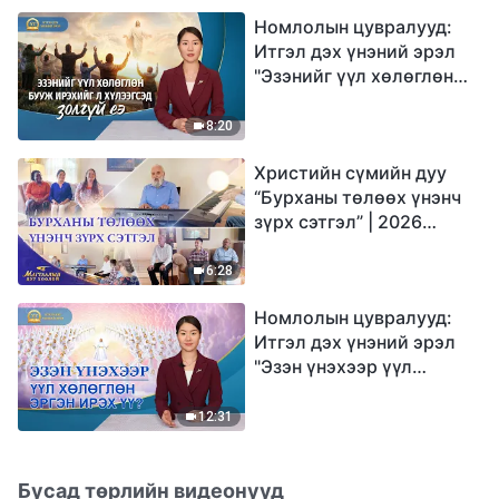
Номлолын цувралууд:
Итгэл дэх үнэний эрэл
"Эзэнийг үүл хөлөглөн
бууж ирэхийг л
хүлээгсэд золгүй еэ"
8:20
Христийн сүмийн дуу
“Бурханы төлөөх үнэнч
зүрх сэтгэл” | 2026
Магтаалын дуу хоолой
6:28
Номлолын цувралууд:
Итгэл дэх үнэний эрэл
"Эзэн үнэхээр үүл
хөлөглөн эргэн ирэх үү?"
12:31
Бусад төрлийн видеонууд