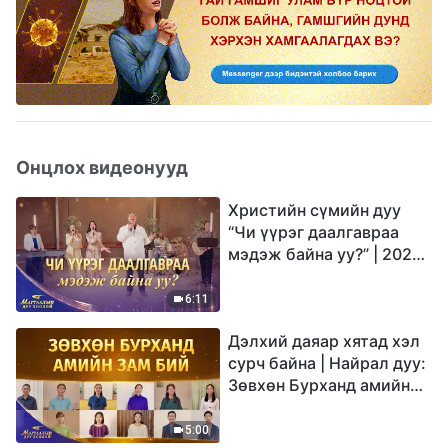
Онцлох видеонууд
Христийн сүмийн дуу
“Чи үүрэг даалгавраа
мэдэж байна уу?” | 2026
Магтаалын дуу хоолой
6:11
Дэлхий даяар хятад хэл
сурч байна | Найрал дуу:
Зөвхөн Бурханд амийн
зам бий | 2026
Магтаалын дуу хоолой
5:00