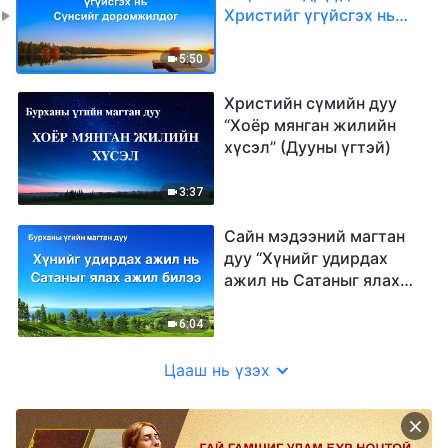
Христийг үгүйсгэх нь
Сүнсийг доромжилдог”
(үгтэй)
5:50
Христийн сүмийн дуу
“Хоёр мянган жилийн
хүсэл” (Дууны үгтэй)
3:37
Сайн мэдээний магтан
дуу “Хүнийг удирдах
ажил нь Сатаныг ялах
ажил билээ” (Lyrics)
6:04
Цааш нь үзэх