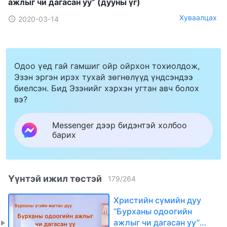
ажлыг чи дагасан уу” (дууны үг)
Хуваалцах
2020-03-14
Одоо үед гай гамшиг ойр ойрхон тохиолдож,
Эзэн эргэн ирэх тухай зөгнөлүүд үндсэндээ
биелсэн. Бид Эзэнийг хэрхэн угтан авч болох
вэ?
Messenger дээр бидэнтэй холбоо
барих
Үүнтэй ижил төстэй
179
/
264
Христийн сүмийн дуу
“Бурханы одоогийн
ажлыг чи дагасан уу”