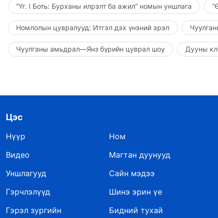
“Үг. I Боть: Бурханы илрэлт ба ажил” номын уншлага
“
Номлолын цувралууд: Итгэл дэх үнэний эрэл
Чуулган
Чуулганы амьдрал—Янз бүрийн цуврал шоу
Дууны кл
Цэс
Нүүр
Ном
Видео
Магтан дуунууд
Уншлагууд
Сайн мэдээ
Гэрчлэлүүд
Шинэ эрин үе
Гэрэл зургийн
Бидний тухай