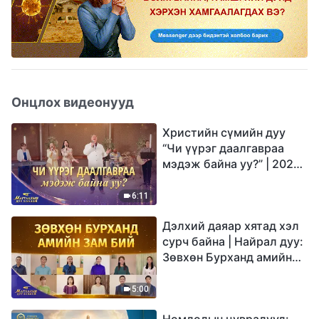
Онцлох видеонууд
Христийн сүмийн дуу
“Чи үүрэг даалгавраа
мэдэж байна уу?” | 2026
Магтаалын дуу хоолой
6:11
Дэлхий даяар хятад хэл
сурч байна | Найрал дуу:
Зөвхөн Бурханд амийн
зам бий | 2026
Магтаалын дуу хоолой
5:00
Номлолын цувралууд: