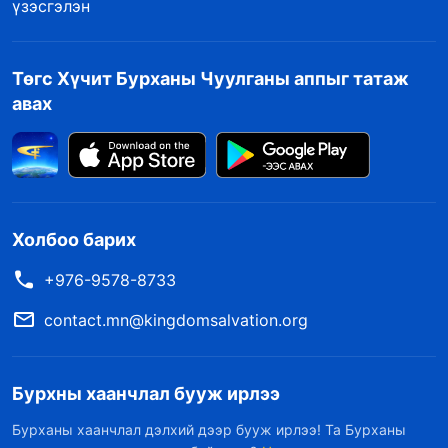
үзэсгэлэн
Төгс Хүчит Бурханы Чуулганы аппыг татаж
авах
Холбоо барих
+976-9578-8733
contact.mn@kingdomsalvation.org
Бурхны хаанчлал бууж ирлээ
Бурханы хаанчлал дэлхий дээр бууж ирлээ! Та Бурханы