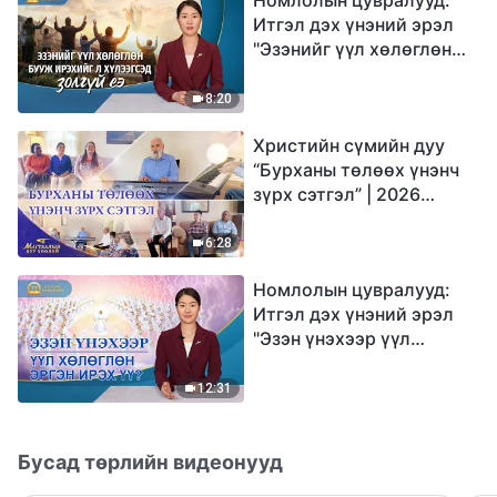
Итгэл дэх үнэний эрэл
"Эзэнийг үүл хөлөглөн
бууж ирэхийг л
хүлээгсэд золгүй еэ"
8:20
Христийн сүмийн дуу
“Бурханы төлөөх үнэнч
зүрх сэтгэл” | 2026
Магтаалын дуу хоолой
6:28
Номлолын цувралууд:
Итгэл дэх үнэний эрэл
"Эзэн үнэхээр үүл
хөлөглөн эргэн ирэх үү?"
12:31
Бусад төрлийн видеонууд