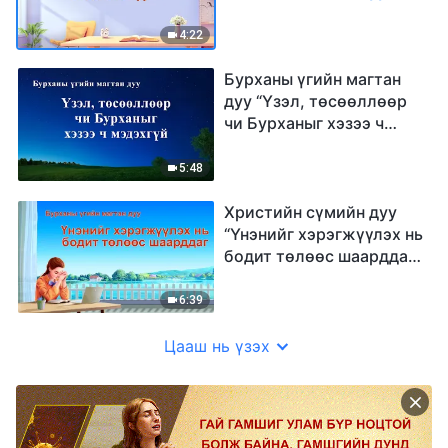
(дууны үг)
4:22
Бурханы үгийн магтан
дуу “Үзэл, төсөөллөөр
чи Бурханыг хэзээ ч
мэдэхгүй” (үгтэй)
5:48
Христийн сүмийн дуу
“Үнэнийг хэрэгжүүлэх нь
бодит төлөөс шаарддаг”
(үгтэй)
6:39
Цааш нь үзэх