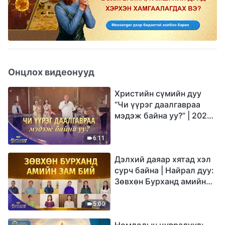
Онцлох видеонууд
Христийн сүмийн дуу
“Чи үүрэг даалгавраа
мэдэж байна уу?” | 2026
Магтаалын дуу хоолой
6:11
Дэлхий даяар хятад хэл
сурч байна | Найрал дуу:
Зөвхөн Бурханд амийн
зам бий | 2026
Магтаалын дуу хоолой
5:00
Номлолын цувралууд: