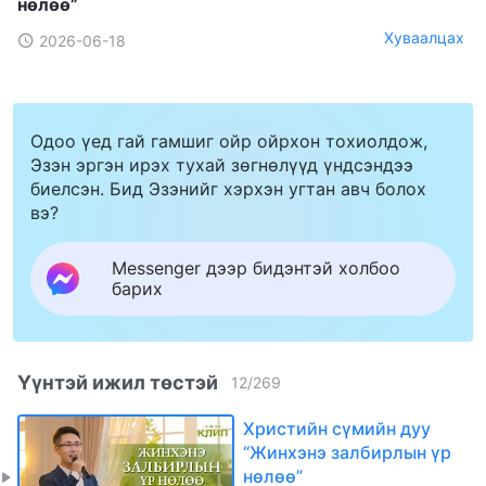
нөлөө”
Хуваалцах
2026-06-18
Одоо үед гай гамшиг ойр ойрхон тохиолдож,
Эзэн эргэн ирэх тухай зөгнөлүүд үндсэндээ
биелсэн. Бид Эзэнийг хэрхэн угтан авч болох
вэ?
Messenger дээр бидэнтэй холбоо
барих
Үүнтэй ижил төстэй
12
/
269
Христийн сүмийн дуу
“Жинхэнэ залбирлын үр
нөлөө”