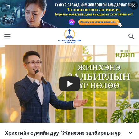
Христийн сүмийн дуу “Жинхэнэ залбирлын үр