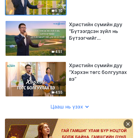
6:10
Христийн сүмийн дуу
“Бүтээгдсэн зүйл нь
Бүтээгчийг
дуулгавартай дагах
ёстой”
4:51
Христийн сүмийн дуу
“Хэрхэн төгс болгуулах
вэ”
4:55
Цааш нь үзэх