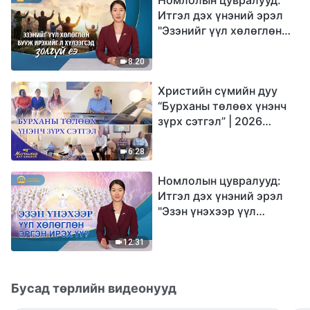
Итгэл дэх үнэний эрэл
"Эзэнийг үүл хөлөглөн
бууж ирэхийг л
хүлээгсэд золгүй еэ"
8:20
Христийн сүмийн дуу
“Бурханы төлөөх үнэнч
зүрх сэтгэл” | 2026
Магтаалын дуу хоолой
6:28
Номлолын цувралууд:
Итгэл дэх үнэний эрэл
"Эзэн үнэхээр үүл
хөлөглөн эргэн ирэх үү?"
12:31
Бусад төрлийн видеонууд