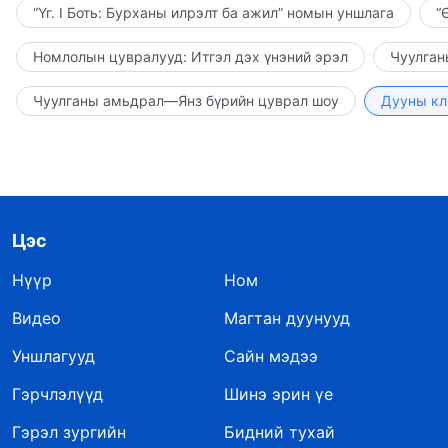
“Үг. I Боть: Бурханы илрэлт ба ажил” номын уншлага
“
Номлолын цувралууд: Итгэл дэх үнэний эрэл
Чуулган
Чуулганы амьдрал—Янз бүрийн цуврал шоу
Дууны кл
Цэс
Нүүр
Ном
Видео
Магтан дуунууд
Уншлагууд
Сайн мэдээ
Гэрчлэлүүд
Шинэ эрин үе
Гэрэл зургийн
Бидний тухай