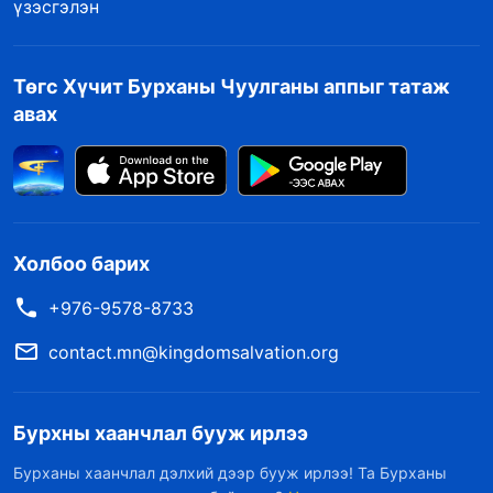
үзэсгэлэн
Төгс Хүчит Бурханы Чуулганы аппыг татаж
авах
Холбоо барих
+976-9578-8733
contact.mn@kingdomsalvation.org
Бурхны хаанчлал бууж ирлээ
Бурханы хаанчлал дэлхий дээр бууж ирлээ! Та Бурханы