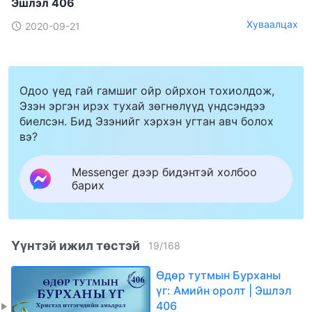
Эшлэл 406
Хуваалцах
2020-09-21
Одоо үед гай гамшиг ойр ойрхон тохиолдож,
Эзэн эргэн ирэх тухай зөгнөлүүд үндсэндээ
биелсэн. Бид Эзэнийг хэрхэн угтан авч болох
вэ?
Messenger дээр бидэнтэй холбоо
барих
Үүнтэй ижил төстэй
19
/
168
Өдөр тутмын Бурханы
үг: Амийн оролт | Эшлэл
406