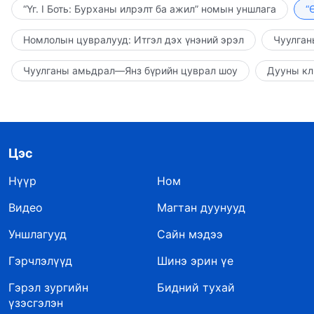
“Үг. I Боть: Бурханы илрэлт ба ажил” номын уншлага
“
Номлолын цувралууд: Итгэл дэх үнэний эрэл
Чуулган
Чуулганы амьдрал—Янз бүрийн цуврал шоу
Дууны кл
Цэс
Нүүр
Ном
Видео
Магтан дуунууд
Уншлагууд
Сайн мэдээ
Гэрчлэлүүд
Шинэ эрин үе
Гэрэл зургийн
Бидний тухай
үзэсгэлэн