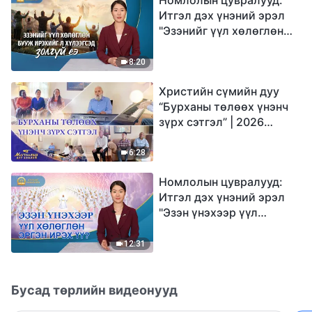
Итгэл дэх үнэний эрэл
"Эзэнийг үүл хөлөглөн
бууж ирэхийг л
хүлээгсэд золгүй еэ"
8:20
Христийн сүмийн дуу
“Бурханы төлөөх үнэнч
зүрх сэтгэл” | 2026
Магтаалын дуу хоолой
6:28
Номлолын цувралууд:
Итгэл дэх үнэний эрэл
"Эзэн үнэхээр үүл
хөлөглөн эргэн ирэх үү?"
12:31
Бусад төрлийн видеонууд