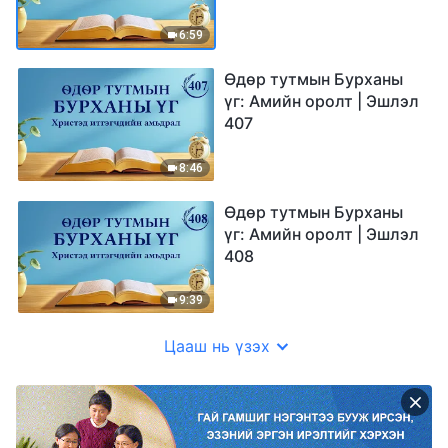
6:59
Өдөр тутмын Бурханы
үг: Амийн оролт | Эшлэл
407
8:46
Өдөр тутмын Бурханы
үг: Амийн оролт | Эшлэл
408
9:39
Цааш нь үзэх