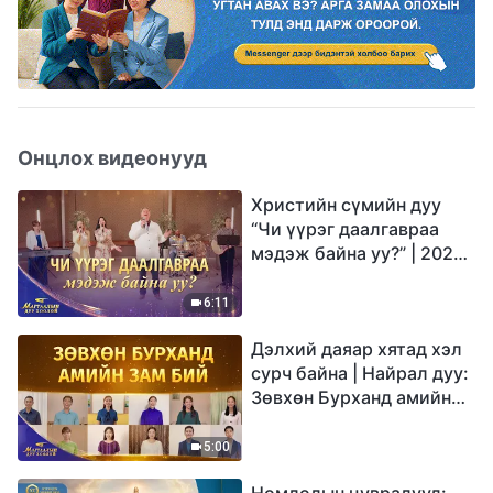
Онцлох видеонууд
Христийн сүмийн дуу
“Чи үүрэг даалгавраа
мэдэж байна уу?” | 2026
Магтаалын дуу хоолой
6:11
Дэлхий даяар хятад хэл
сурч байна | Найрал дуу:
Зөвхөн Бурханд амийн
зам бий | 2026
Магтаалын дуу хоолой
5:00
Номлолын цувралууд: