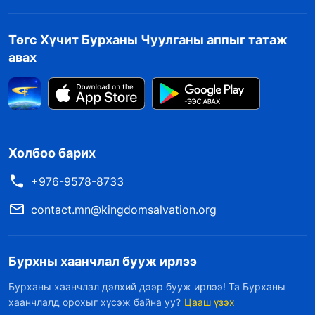
Төгс Хүчит Бурханы Чуулганы аппыг татаж
авах
Холбоо барих
+976-9578-8733
contact.mn@kingdomsalvation.org
Бурхны хаанчлал бууж ирлээ
Бурханы хаанчлал дэлхий дээр бууж ирлээ! Та Бурханы
хаанчлалд орохыг хүсэж байна уу?
Цааш үзэх