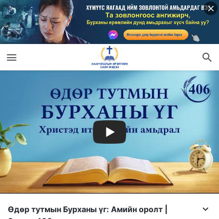
Өдөр тутмын Бурханы үг: Амийн оролт |