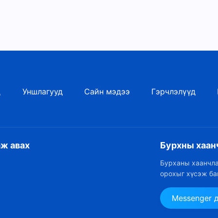
бол хамгийн багадаа чиний хүрэх ёстой зүйл.
 чиний сүнслэг амьдрал зөв замд ороогүй байгааг
үзэгдлийг хадгалж чадахгүй, Бурханд итгэх итгэлээ
лдог. Сүнслэг амьдрал руу орох чиний оролт нь
эр тэмдэглэгдэнэ. Бүх хүмүүс энэ бодит байдалд орох
иун Сүнсээр хөдөлгөгдөхийг санаатайгаар эрж хайн,
хийх ёстой. Зөвхөн тэр үед л тэд Бурханыг үнэхээр
д
Уншлагууд
Сайн мэдээ
Гэрчлэлүүд
аж авах
Бурхны хаан
Бурханы хаанчла
орохыг хүсэж ба
Messenger 