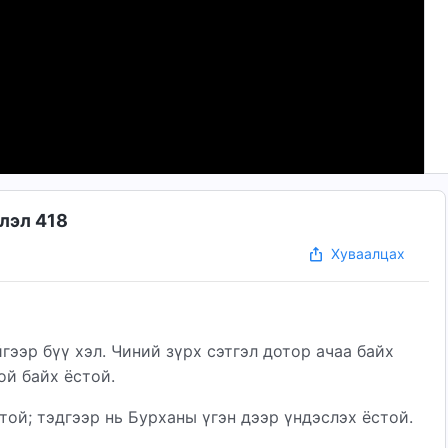
лэл 418
Хуваалцах
гээр бүү хэл. Чиний зүрх сэтгэл дотор ачаа байх
ой байх ёстой.
той; тэдгээр нь Бурханы үгэн дээр үндэслэх ёстой.