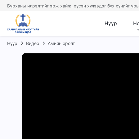
Бурханы илрэлтийг эрж хайж, хүсэн хүлээдэг бүх хүнийг урь
Нүүр
Н
Нүүр
Видео
Амийн оролт