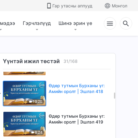
Гар утасны аппууд
Монгол
4:38
 мэдээ
Гэрчлэлүүд
Шинэ эрин үе
Өдөр тутмын Бурханы үг:
Амийн оролт | Эшлэл 416
11:57
Өдөр тутмын Бурханы үг:
Үүнтэй ижил төстэй
Амийн оролт | Эшлэл 417
31
/
168
5:21
Өдөр тутмын Бурханы үг:
Амийн оролт | Эшлэл 418
10:20
Өдөр тутмын Бурханы үг:
Амийн оролт | Эшлэл 419
8:24