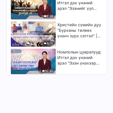
Итгэл дэх үнэний
эрэл "Эзэнийг үүл
хөлөглөн бууж
8:20
ирэхийг л хүлээгсэд
Христийн сүмийн дуу
золгүй еэ"
“Бурханы төлөөх
үнэнч зүрх сэтгэл” |
2026 Магтаалын дуу
6:28
хоолой
Номлолын цувралууд:
Итгэл дэх үнэний
эрэл "Эзэн үнэхээр
үүл хөлөглөн эргэн
12:31
ирэх үү?"