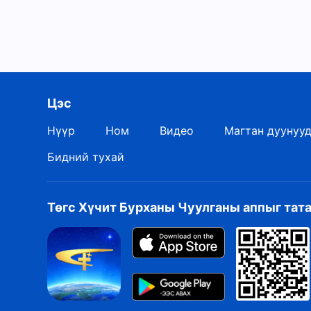
ашиглах ёстой—чи ухарч доройтож болохгүй. Энэ 
Хэрвээ чи бүр үүнийг ч гүйцэлдүүлж чадахгүй бол
энэ нь батална; үүний үр дүнд чи өөрийн анхдагч 
алдах ба дараа нь шийдэмгий байдал чинь алга бо
чиний залбирал зөв замд орсон уу, үгүй юу гэдгэ
ёстой, тэд бүгд идэвхгүйгээр хүлээлгүй харин Ар
Цэс
өөрсдийгөө залбиралд сургах ажлыг санаатайгаар 
эрж хайдаг хүмүүс болох болно.
Нүүр
Ном
Видео
Магтан дуунуу
Бидний тухай
Төгс Хүчит Бурханы Чуулганы аппыг тат