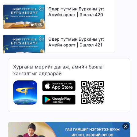
Өдөр тутмын Бурханы үг:
Амийн оролт | Эшлэл 420
5:48
Өдөр тутмын Бурханы үг:
Амийн оролт | Эшлэл 421
11:33
Хурганы мөрийг дагаж, амийн баялаг
Өдөр тутмын Бурханы үг:
хангалтыг эдлээрэй
Амийн оролт | Эшлэл 422
5:50
Өдөр тутмын Бурханы үг:
Амийн оролт | Эшлэл 423
5:23
Өдөр тутмын Бурханы үг:
Амийн оролт | Эшлэл 424