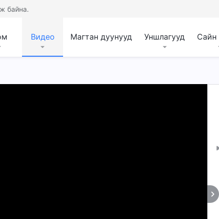
ж байна.
ом
Видео
Магтан дуунууд
Уншлагууд
Сайн