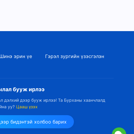
Шинэ эрин үе
Гэрэл зургийн үзэсгэлэн
члал бууж ирлээ
л дэлхий дээр бууж ирлээ! Та Бурханы хаанчлалд
йна уу?
Цааш үзэх
дээр бидэнтэй холбоо барих