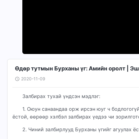
Өдөр тутмын Бурханы үг: Амийн оролт | Эш
2020-11-09
Залбирах тухай үндсэн мэдлэг:
1. Оюун санаандаа орж ирсэн юуг ч бодлогогүй
ёстой, өөрөөр хэлбэл залбирах үедээ чи зорилгот
2. Чиний залбирлууд Бурханы үгийг агуулах ёс