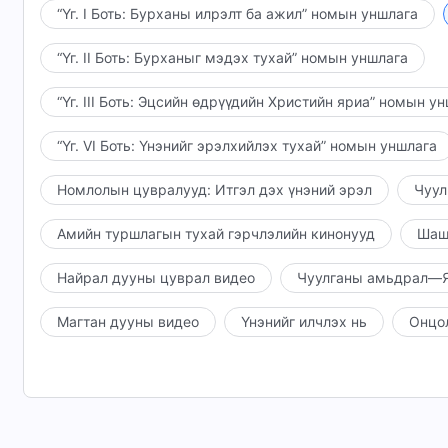
Бодит байдлыг эрэлхийлдэггүй, бодит байдлын та
“Үг. I Боть: Бурханы илрэлт ба ажил” номын уншлага
эрж хайх талтай байдаг ба амархан мэхлэгдэх бол
“Үг. II Боть: Бурханыг мэдэх тухай” номын уншлага
тиймээс тэдэнд хий хоосон санагддаг, мөн амьдрал
“Үг. III Боть: Эцсийн өдрүүдийн Христийн яриа” номын у
“Үг. VI Боть: Үнэнийг эрэлхийлэх тухай” номын уншлага
Номлолын цувралууд: Итгэл дэх үнэний эрэл
Чуул
Амийн туршлагын тухай гэрчлэлийн кинонууд
Шаш
Найрал дууны цуврал видео
Чуулганы амьдрал—Я
Магтан дууны видео
Үнэнийг илчлэх нь
Онцо