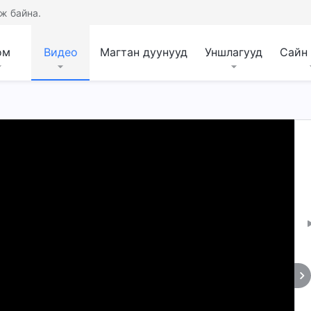
ж байна.
ом
Видео
Магтан дуунууд
Уншлагууд
Сайн