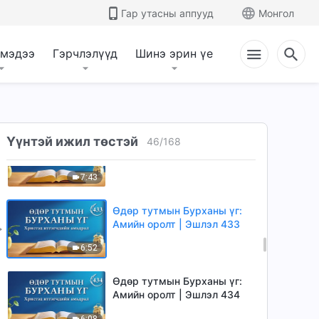
Амийн оролт | Эшлэл 430
Гар утасны аппууд
Монгол
7:53
 мэдээ
Гэрчлэлүүд
Шинэ эрин үе
Өдөр тутмын Бурханы үг:
Амийн оролт | Эшлэл 431
8:16
Өдөр тутмын Бурханы үг:
Үүнтэй ижил төстэй
46
/
168
Амийн оролт | Эшлэл 432
7:43
Өдөр тутмын Бурханы үг:
Амийн оролт | Эшлэл 433
6:52
Өдөр тутмын Бурханы үг:
Амийн оролт | Эшлэл 434
6:08