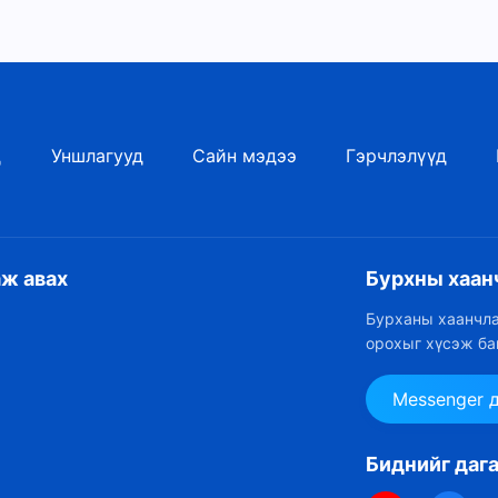
д
Уншлагууд
Сайн мэдээ
Гэрчлэлүүд
аж авах
Бурхны хаан
Бурханы хаанчла
орохыг хүсэж ба
Messenger 
Биднийг даг