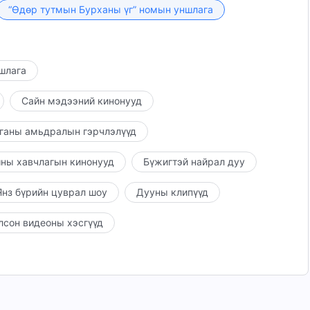
лаар ямар ч мэдлэггүй хүмүүс ер бусын зүйлсийг
“Өдөр тутмын Бурханы үг” номын уншлага
но. Ариун Сүнс ийм хүмүүс дээр ажиллах аргагүй,
 нь ямар ч утгагүй мэт санагддаг.
ншлага
Сайн мэдээний кинонууд
ганы амьдралын гэрчлэлүүд
ны хавчлагын кинонууд
Бүжигтэй найрал дуу
нз бүрийн цуврал шоу
Дууны клипүүд
лсон видеоны хэсгүүд