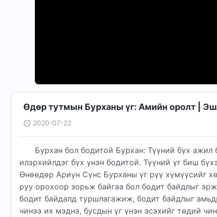
Өдөр тутмын Бурханы үг: Амийн оролт | Э
2020-07-22
Бурхан бол бодитой Бурхан: Түүний бүх ажил 
илэрхийлдэг бүх үнэн бодитой. Түүний үг биш бүхэ
Өнөөдөр Ариун Сүнс Бурханы үг рүү хүмүүсийг хө
руу орохоор зорьж байгаа бол бодит байдлыг эрж
бодит байдалд туршлагажиж, бодит байдлыг амьдр
чинээ их мэднэ, бусдын үг үнэн эсэхийг төдий чи