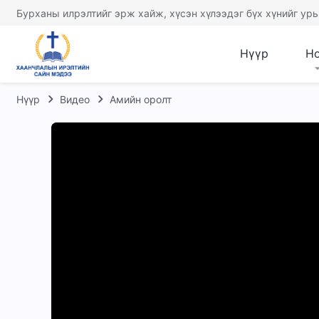
Бурханы илрэлтийг эрж хайж, хүсэн хүлээдэг бүх хүнийг урь
Нүүр
Н
Нүүр
Видео
Амийн оролт