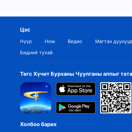
Цэс
Нүүр
Ном
Видео
Магтан дуунуу
Бидний тухай
Төгс Хүчит Бурханы Чуулганы аппыг тат
Холбоо барих