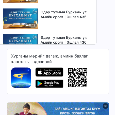
Өдөр тутмын Бурханы үг:
Амийн оролт | Эшлэл 435
8:43
Өдөр тутмын Бурханы үг:
Амийн оролт | Эшлэл 436
7:34
Хурганы мөрийг дагаж, амийн баялаг
хангалтыг эдлээрэй
Өдөр тутмын Бурханы үг:
Амийн оролт | Эшлэл 437
6:55
Өдөр тутмын Бурханы үг:
Амийн оролт | Эшлэл 438
9:17
Өдөр тутмын Бурханы үг: