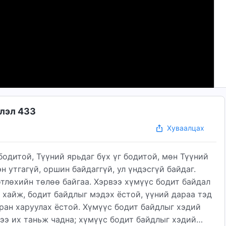
шлэл 433
Хуваалцах
бодитой, Түүний ярьдаг бүх үг бодитой, мөн Түүний
н утгагүй, оршин байдаггүй, ул үндэсгүй байдаг.
тлөхийн төлөө байгаа. Хэрвээ хүмүүс бодит байдал
 хайж, бодит байдлыг мэдэх ёстой, үүний дараа тэд
ан харуулах ёстой. Хүмүүс бодит байдлыг хэдий
нээ их таньж чадна; хүмүүс бодит байдлыг хэдий