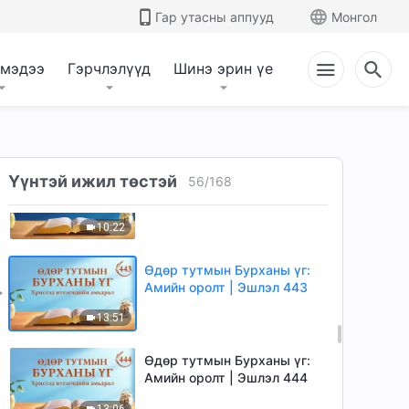
Амийн оролт | Эшлэл 440
Гар утасны аппууд
Монгол
4:04
 мэдээ
Гэрчлэлүүд
Шинэ эрин үе
Өдөр тутмын Бурханы үг:
Амийн оролт | Эшлэл 441
4:58
Өдөр тутмын Бурханы үг:
Үүнтэй ижил төстэй
56
/
168
Амийн оролт | Эшлэл 442
10:22
Өдөр тутмын Бурханы үг:
Амийн оролт | Эшлэл 443
13:51
Өдөр тутмын Бурханы үг:
Амийн оролт | Эшлэл 444
13:06