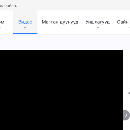
ж байна.
ом
Видео
Магтан дуунууд
Уншлагууд
Сайн