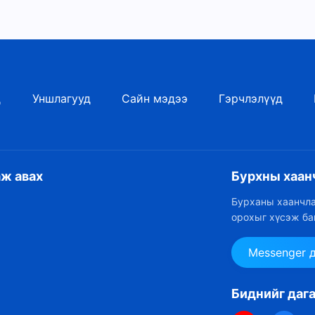
ол тэнгэр дэх махбод болсон Бурханы ажил гэдгийг
й. Энэ бол та нарыг гайхалтай авьяастай хүмүүс
учрыг мэдэж, хүмүүний хүрэх газрыг мэдэн,
эхэд та нарт туслахын төлөө юм. Чи бол Бүтээгчийн
х ёстой, юуг хийх ёстой, Бурханыг хэрхэн дагах
д
Уншлагууд
Сайн мэдээ
Гэрчлэлүүд
 гэж үү? Энэ чиний харах ёстой үзэгдлүүд биш гэж
аж авах
Бурхны хаан
Бурханы хаанчла
орохыг хүсэж ба
Messenger 
Биднийг даг