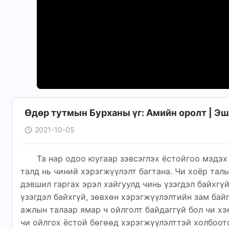
Өдөр тутмын Бурханы үг: Амийн оролт | Э
2021-10-05
Та нар одоо юугаар зэвсэглэх ёстойгоо мэдэх 
талд нь чиний хэрэгжүүлэлт багтана. Чи хоёр тал
дэвшил гаргах эрэл хайгуулд чинь үзэгдэл байхгүй
үзэгдэл байхгүй, зөвхөн хэрэгжүүлэлтийн зам ба
ажлын талаар ямар ч ойлголт байдаггүй бол чи хэ
чи ойлгох ёстой бөгөөд хэрэгжүүлэлттэй холбоот