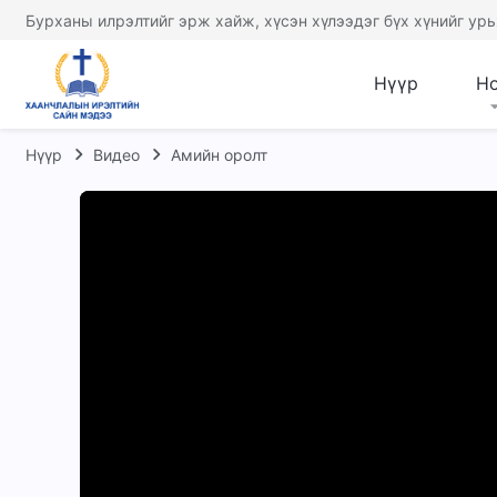
Бурханы илрэлтийг эрж хайж, хүсэн хүлээдэг бүх хүнийг урь
Нүүр
Н
Нүүр
Видео
Амийн оролт