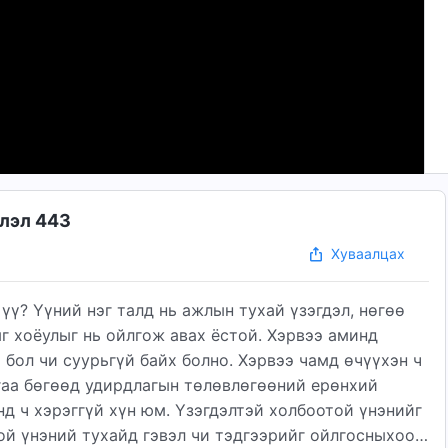
шлэл 443
Хуваалцах
үү? Үүний нэг талд нь ажлын тухай үзэгдэл, нөгөө
ыг хоёулыг нь ойлгож авах ёстой. Хэрвээ аминд
 бол чи суурьгүй байх болно. Хэрвээ чамд өчүүхэн ч
йгаа бөгөөд удирдлагын төлөвлөгөөний ерөнхий
нд ч хэрэггүй хүн юм. Үзэгдэлтэй холбоотой үнэнийг
ой үнэний тухайд гэвэл чи тэдгээрийг ойлгосныхоо