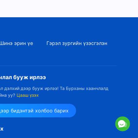
Шинэ эрин үе
Гэрэл зургийн үзэсгэлэн
члал бууж ирлээ
л дэлхий дээр бууж ирлээ! Та Бурханы хаанчлалд
йна уу?
Цааш үзэх
дээр бидэнтэй холбоо барих
ах