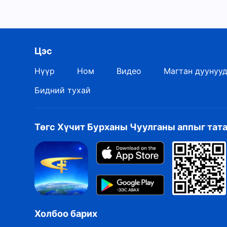
хийхээр хүмүүсийн дунд ирсэн. Өнөөдрийн ажил б
мэдэж чадах цөөхөн хүн ч та нарын дунд байдаггү
болгох явдал биш; энэ бол хүний амьдралын утга 
Бурханыг болон Түүний бүрэн дүүрэн байдлыг мэд
Цэс
гар дахь бүтээл гэдгээ мэдэх ёстой. Чи юуг ойлго
Нүүр
Ном
Видео
Магтан дуунуу
ёстой зэрэг нь чиний ухаж ойлгох ёстой үнэн биш
үү?
Бидний тухай
Төгс Хүчит Бурханы Чуулганы аппыг тат
Холбоо барих