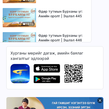
Өдөр тутмын Бурханы үг:
Амийн оролт | Эшлэл 445
10:10
Өдөр тутмын Бурханы үг:
Амийн оролт | Эшлэл 446
6:09
Хурганы мөрийг дагаж, амийн баялаг
хангалтыг эдлээрэй
Өдөр тутмын Бурханы үг:
Амийн оролт | Эшлэл 447
5:47
Өдөр тутмын Бурханы үг:
Амийн оролт | Эшлэл 448
8:07
Өдөр тутмын Бурханы үг: