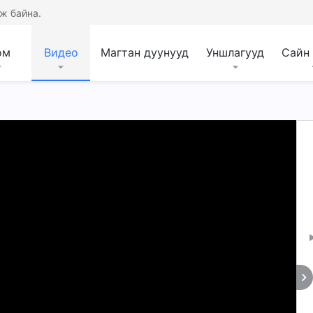
ж байна.
ом
Видео
Магтан дуунууд
Уншлагууд
Сайн