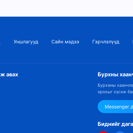
д
Уншлагууд
Сайн мэдээ
Гэрчлэлүүд
аж авах
Бурхны хаан
Бурханы хаанчла
орохыг хүсэж ба
Messenger 
Биднийг даг