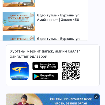
6:36
Өдөр тутмын Бурханы үг:
Амийн оролт | Эшлэл 456
6:50
Өдөр тутмын Бурханы үг:
Амийн оролт | Эшлэл 457
Хурганы мөрийг дагаж, амийн баялаг
6:17
хангалтыг эдлээрэй
Өдөр тутмын Бурханы үг:
Амийн оролт | Эшлэл 458
6:20
Өдөр тутмын Бурханы үг:
Амийн оролт | Эшлэл 459
8:11