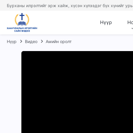
Бурханы илрэлтийг эрж хайж, хүсэн хүлээдэг бүх хүнийг урь
Нүүр
Н
Нүүр
Видео
Амийн оролт