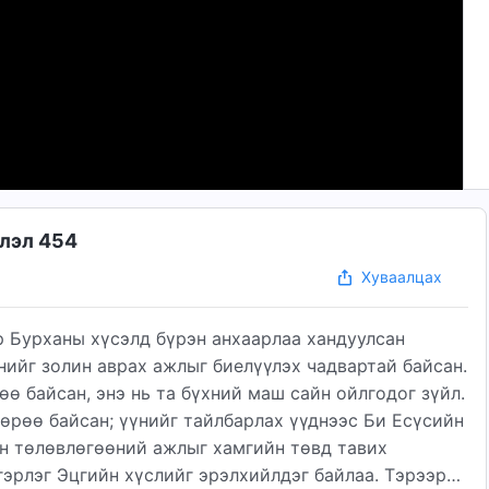
шлэл 454
Хуваалцах
 Бурханы хүсэлд бүрэн анхаарлаа хандуулсан
нийг золин аврах ажлыг биелүүлэх чадвартай байсан.
 байсан, энэ нь та бүхний маш сайн ойлгодог зүйл.
өрөө байсан; үүнийг тайлбарлах үүднээс Би Есүсийн
ын төлөвлөгөөний ажлыг хамгийн төвд тавих
нгэрлэг Эцгийн хүслийг эрэлхийлдэг байлаа. Тэрээр