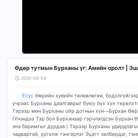
Өдөр тутмын Бурханы үг: Амийн оролт | Э
2020-09-04
Есүс
Өөрийн хувийн төлөвлөгөө, бодолгүйгээр
учраас Бурханы даалгаврыг буюу бүх хүн төрөлхт
Тэрээр мөн Бурханы ойр дотнын хүн—Бурхан Өөрөө
(Үнэндээ Тэр бол Бурханаар гэрчлэгдсэн Бурхан Ө
энэ баримтыг дурдав.) Тэрээр Бурханы удирдлаг
чадвартай, үргэлж тэнгэрлэг Эцэгт залбирдаг, тэ