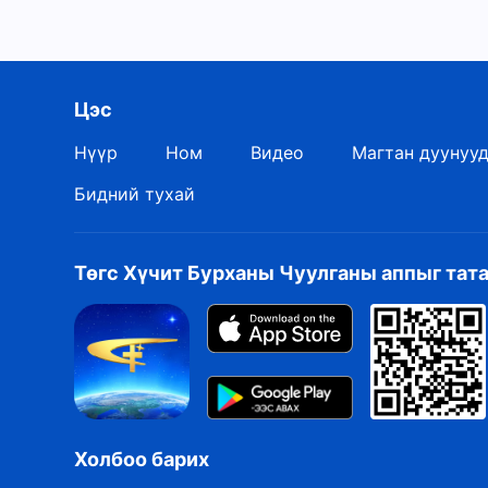
Цэс
Нүүр
Ном
Видео
Магтан дуунуу
Бидний тухай
Төгс Хүчит Бурханы Чуулганы аппыг тат
Холбоо барих