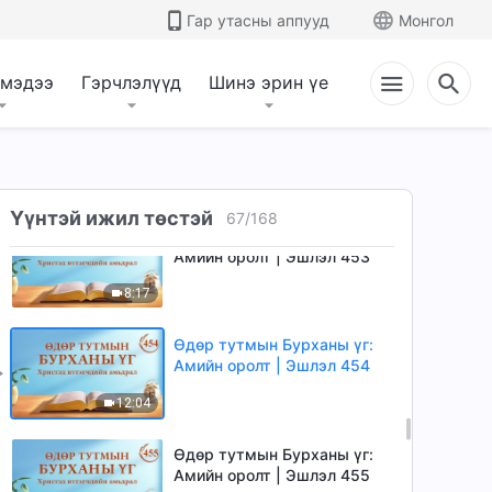
Өдөр тутмын Бурханы үг:
Гар утасны аппууд
Монгол
Амийн оролт | Эшлэл 451
5:22
 мэдээ
Гэрчлэлүүд
Шинэ эрин үе
Өдөр тутмын Бурханы үг:
Амийн оролт | Эшлэл 452
4:28
Үүнтэй ижил төстэй
67
/
168
Өдөр тутмын Бурханы үг:
Амийн оролт | Эшлэл 453
8:17
Өдөр тутмын Бурханы үг:
Амийн оролт | Эшлэл 454
12:04
Өдөр тутмын Бурханы үг:
Амийн оролт | Эшлэл 455