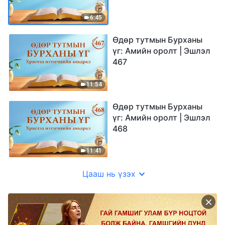
6:45
Өдөр тутмын Бурханы
үг: Амийн оролт | Эшлэл
467
11:54
Өдөр тутмын Бурханы
үг: Амийн оролт | Эшлэл
468
11:41
Цааш нь үзэх