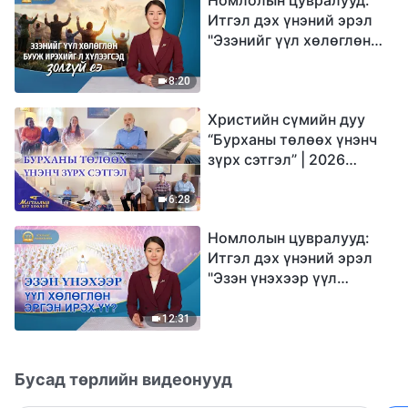
Итгэл дэх үнэний эрэл
"Эзэнийг үүл хөлөглөн
бууж ирэхийг л
хүлээгсэд золгүй еэ"
8:20
Христийн сүмийн дуу
“Бурханы төлөөх үнэнч
зүрх сэтгэл” | 2026
Магтаалын дуу хоолой
6:28
Номлолын цувралууд:
Итгэл дэх үнэний эрэл
"Эзэн үнэхээр үүл
хөлөглөн эргэн ирэх үү?"
12:31
Бусад төрлийн видеонууд