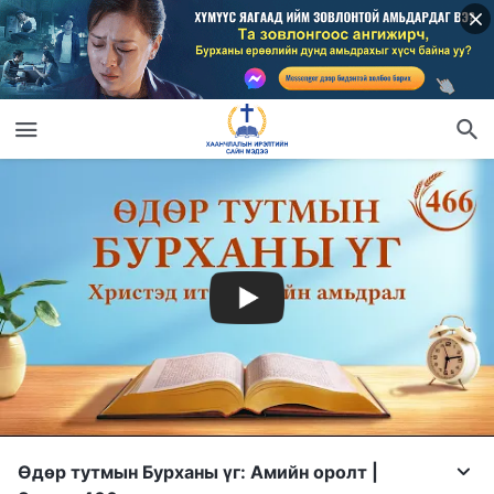
Өдөр тутмын Бурханы үг: Амийн оролт |