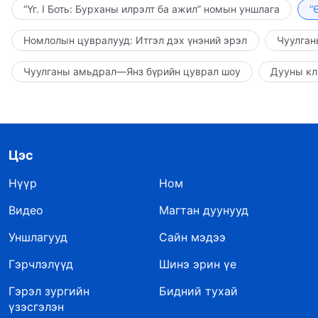
“Үг. I Боть: Бурханы илрэлт ба ажил” номын уншлага
“
Номлолын цувралууд: Итгэл дэх үнэний эрэл
Чуулган
Чуулганы амьдрал—Янз бүрийн цуврал шоу
Дууны кл
Цэс
Нүүр
Ном
Видео
Магтан дуунууд
Уншлагууд
Сайн мэдээ
Гэрчлэлүүд
Шинэ эрин үе
Гэрэл зургийн
Бидний тухай
үзэсгэлэн