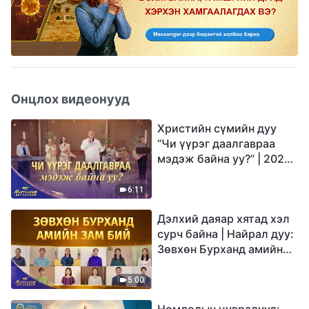
Онцлох видеонууд
Христийн сүмийн дуу
“Чи үүрэг даалгавраа
мэдэж байна уу?” | 2026
Магтаалын дуу хоолой
6:11
Дэлхий даяар хятад хэл
сурч байна | Найрал дуу:
Зөвхөн Бурханд амийн
зам бий | 2026
Магтаалын дуу хоолой
5:00
Номлолын цувралууд: