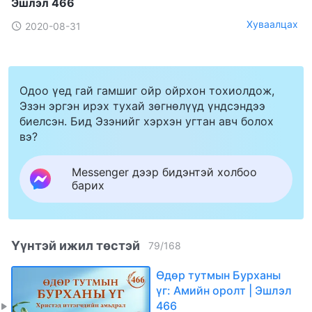
Эшлэл 466
Хуваалцах
2020-08-31
Одоо үед гай гамшиг ойр ойрхон тохиолдож,
Эзэн эргэн ирэх тухай зөгнөлүүд үндсэндээ
биелсэн. Бид Эзэнийг хэрхэн угтан авч болох
вэ?
Messenger дээр бидэнтэй холбоо
барих
Үүнтэй ижил төстэй
79
/
168
Өдөр тутмын Бурханы
үг: Амийн оролт | Эшлэл
466