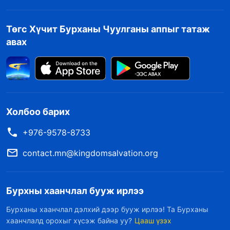
Төгс Хүчит Бурханы Чуулганы аппыг татаж
авах
Холбоо барих
+976-9578-8733
contact.mn@kingdomsalvation.org
Бурхны хаанчлал бууж ирлээ
Бурханы хаанчлал дэлхий дээр бууж ирлээ! Та Бурханы
хаанчлалд орохыг хүсэж байна уу?
Цааш үзэх