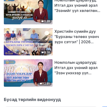
Итгэл дэх үнэний эрэл
"Эзэнийг үүл хөлөглөн
бууж ирэхийг л
хүлээгсэд золгүй еэ"
8:20
Христийн сүмийн дуу
“Бурханы төлөөх үнэнч
зүрх сэтгэл” | 2026
Магтаалын дуу хоолой
6:28
Номлолын цувралууд:
Итгэл дэх үнэний эрэл
"Эзэн үнэхээр үүл
хөлөглөн эргэн ирэх үү?"
12:31
Бусад төрлийн видеонууд