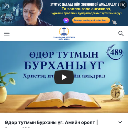
Өдөр тутмын Бурханы үг: Амийн оролт |