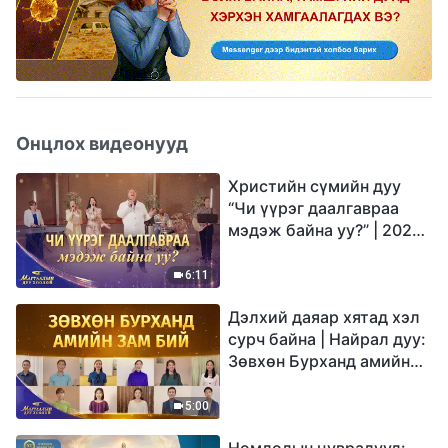
Онцлох видеонууд
Христийн сүмийн дуу
“Чи үүрэг даалгавраа
мэдэж байна уу?” | 2026
Магтаалын дуу хоолой
6:11
Дэлхий даяар хятад хэл
сурч байна | Найрал дуу:
Зөвхөн Бурханд амийн
зам бий | 2026
Магтаалын дуу хоолой
5:00
Номлолын цувралууд: