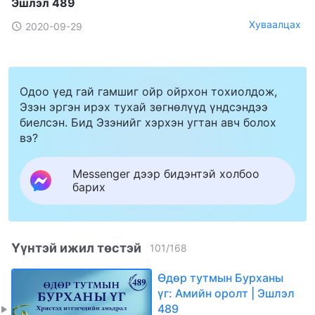
Эшлэл 489
Хуваалцах
2020-09-29
Одоо үед гай гамшиг ойр ойрхон тохиолдож,
Эзэн эргэн ирэх тухай зөгнөлүүд үндсэндээ
биелсэн. Бид Эзэнийг хэрхэн угтан авч болох
вэ?
Messenger дээр бидэнтэй холбоо
барих
Үүнтэй ижил төстэй
101
/
168
Өдөр тутмын Бурханы
үг: Амийн оролт | Эшлэл
489