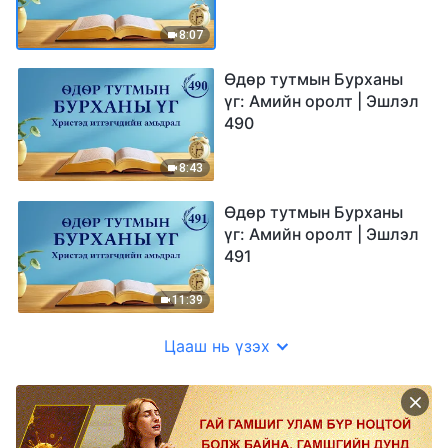
8:07
Өдөр тутмын Бурханы
үг: Амийн оролт | Эшлэл
490
8:43
Өдөр тутмын Бурханы
үг: Амийн оролт | Эшлэл
491
11:39
Цааш нь үзэх