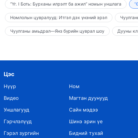
“Үг. I Боть: Бурханы илрэлт ба ажил” номын уншлага
“
Номлолын цувралууд: Итгэл дэх үнэний эрэл
Чуулган
Чуулганы амьдрал—Янз бүрийн цуврал шоу
Дууны кл
Цэс
Нүүр
Ном
Видео
Магтан дуунууд
Уншлагууд
Сайн мэдээ
Гэрчлэлүүд
Шинэ эрин үе
Гэрэл зургийн
Бидний тухай