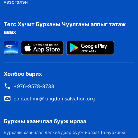
үзэсгэлэн
Төгс Хүчит Бурханы Чуулганы аппыг татаж
авах
Холбоо барих
+976-9578-8733
contact.mn@kingdomsalvation.org
Бурхны хаанчлал бууж ирлээ
Бурханы хаанчлал дэлхий дээр бууж ирлээ! Та Бурханы