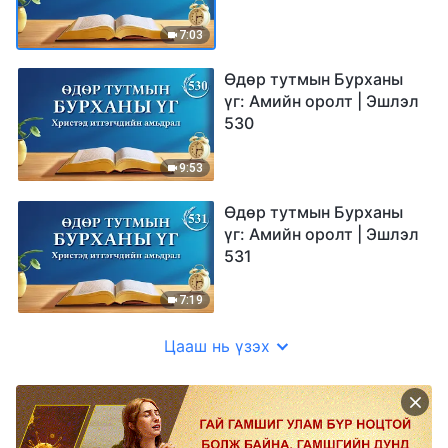
7:03
Өдөр тутмын Бурханы
үг: Амийн оролт | Эшлэл
530
9:53
Өдөр тутмын Бурханы
үг: Амийн оролт | Эшлэл
531
7:19
Цааш нь үзэх