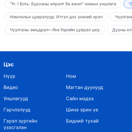
“Үг. I Боть: Бурханы илрэлт ба ажил” номын уншлага
“
Номлолын цувралууд: Итгэл дэх үнэний эрэл
Чуулган
Чуулганы амьдрал—Янз бүрийн цуврал шоу
Дууны кл
Цэс
Нүүр
Ном
Видео
Магтан дуунууд
Уншлагууд
Сайн мэдээ
Гэрчлэлүүд
Шинэ эрин үе
Гэрэл зургийн
Бидний тухай
үзэсгэлэн