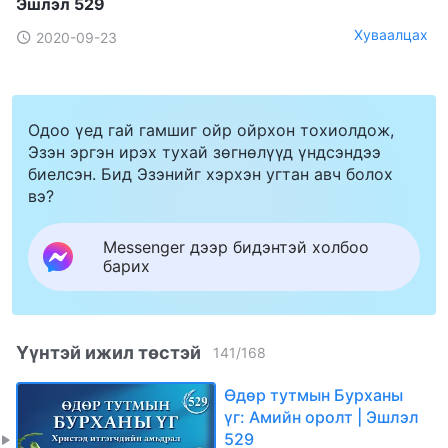
Эшлэл 529
Хуваалцах
2020-09-23
Одоо үед гай гамшиг ойр ойрхон тохиолдож,
Эзэн эргэн ирэх тухай зөгнөлүүд үндсэндээ
биелсэн. Бид Эзэнийг хэрхэн угтан авч болох
вэ?
Messenger дээр бидэнтэй холбоо
барих
Үүнтэй ижил төстэй
141
/
168
Өдөр тутмын Бурханы
үг: Амийн оролт | Эшлэл
529