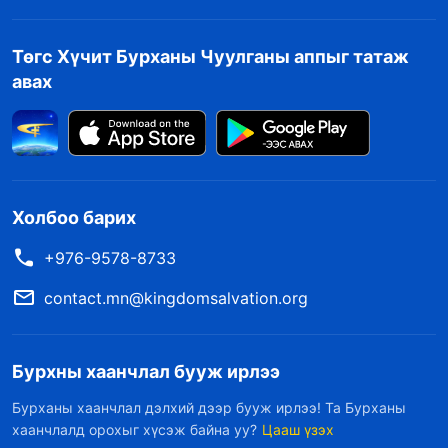
Төгс Хүчит Бурханы Чуулганы аппыг татаж
авах
Холбоо барих
+976-9578-8733
contact.mn@kingdomsalvation.org
Бурхны хаанчлал бууж ирлээ
Бурханы хаанчлал дэлхий дээр бууж ирлээ! Та Бурханы
хаанчлалд орохыг хүсэж байна уу?
Цааш үзэх