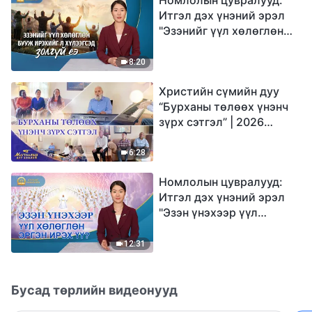
Итгэл дэх үнэний эрэл
"Эзэнийг үүл хөлөглөн
бууж ирэхийг л
хүлээгсэд золгүй еэ"
8:20
Христийн сүмийн дуу
“Бурханы төлөөх үнэнч
зүрх сэтгэл” | 2026
Магтаалын дуу хоолой
6:28
Номлолын цувралууд:
Итгэл дэх үнэний эрэл
"Эзэн үнэхээр үүл
хөлөглөн эргэн ирэх үү?"
12:31
Бусад төрлийн видеонууд