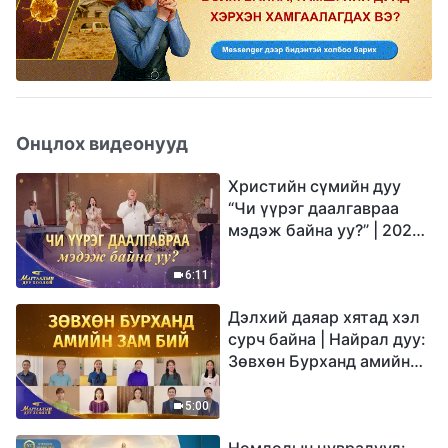
Онцлох видеонууд
Христийн сүмийн дуу
“Чи үүрэг даалгавраа
мэдэж байна уу?” | 2026
Магтаалын дуу хоолой
6:11
Дэлхий даяар хятад хэл
сурч байна | Найрал дуу:
Зөвхөн Бурханд амийн
зам бий | 2026
Магтаалын дуу хоолой
5:00
Номлолын цувралууд: