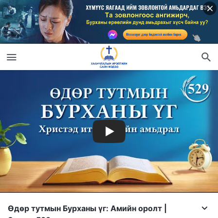
Өдөр тутмын Бурханы үг: Амийн оролт |