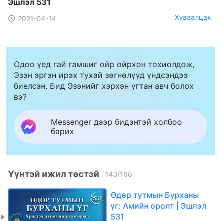
Эшлэл 531
Хуваалцах
2021-04-14
Одоо үед гай гамшиг ойр ойрхон тохиолдож,
Эзэн эргэн ирэх тухай зөгнөлүүд үндсэндээ
биелсэн. Бид Эзэнийг хэрхэн угтан авч болох
вэ?
Messenger дээр бидэнтэй холбоо
барих
Үүнтэй ижил төстэй
143
/
168
Өдөр тутмын Бурханы
үг: Амийн оролт | Эшлэл
531