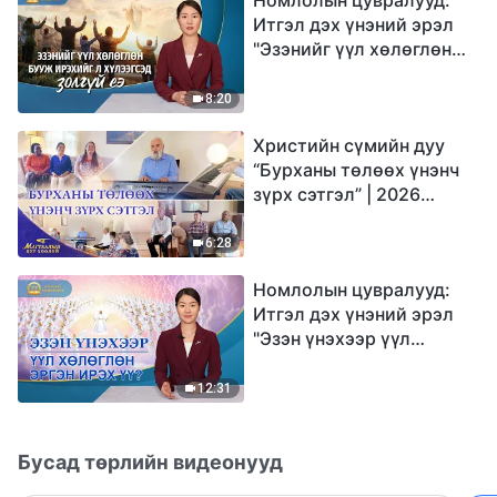
Итгэл дэх үнэний эрэл
"Эзэнийг үүл хөлөглөн
бууж ирэхийг л
хүлээгсэд золгүй еэ"
8:20
Христийн сүмийн дуу
“Бурханы төлөөх үнэнч
зүрх сэтгэл” | 2026
Магтаалын дуу хоолой
6:28
Номлолын цувралууд:
Итгэл дэх үнэний эрэл
"Эзэн үнэхээр үүл
хөлөглөн эргэн ирэх үү?"
12:31
Бусад төрлийн видеонууд