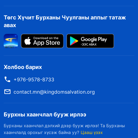
Төгс Хүчит Бурханы Чуулганы аппыг татаж
авах
Холбоо барих
+976-9578-8733
contact.mn@kingdomsalvation.org
Бурхны хаанчлал бууж ирлээ
Бурханы хаанчлал дэлхий дээр бууж ирлээ! Та Бурханы
хаанчлалд орохыг хүсэж байна уу?
Цааш үзэх