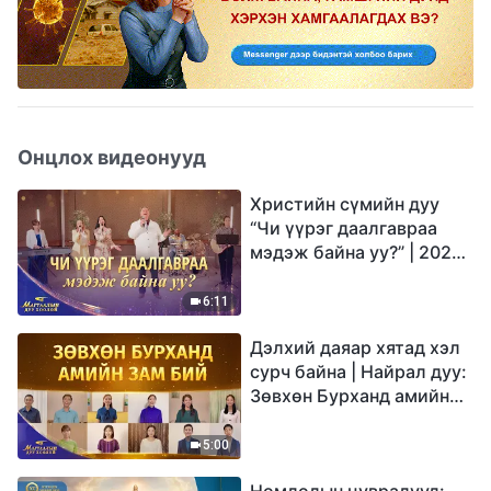
Онцлох видеонууд
Христийн сүмийн дуу
“Чи үүрэг даалгавраа
мэдэж байна уу?” | 2026
Магтаалын дуу хоолой
6:11
Дэлхий даяар хятад хэл
сурч байна | Найрал дуу:
Зөвхөн Бурханд амийн
зам бий | 2026
Магтаалын дуу хоолой
5:00
Номлолын цувралууд: