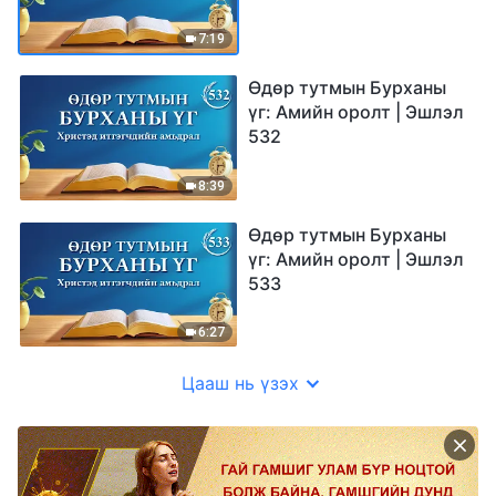
7:19
Өдөр тутмын Бурханы
үг: Амийн оролт | Эшлэл
532
8:39
Өдөр тутмын Бурханы
үг: Амийн оролт | Эшлэл
533
6:27
Цааш нь үзэх