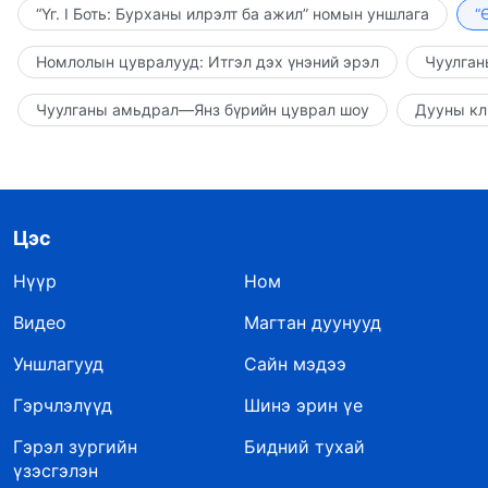
“Үг. I Боть: Бурханы илрэлт ба ажил” номын уншлага
“
Номлолын цувралууд: Итгэл дэх үнэний эрэл
Чуулган
Чуулганы амьдрал—Янз бүрийн цуврал шоу
Дууны кл
Цэс
Нүүр
Ном
Видео
Магтан дуунууд
Уншлагууд
Сайн мэдээ
Гэрчлэлүүд
Шинэ эрин үе
Гэрэл зургийн
Бидний тухай
үзэсгэлэн