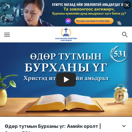
Өдөр тутмын Бурханы үг: Амийн оролт |