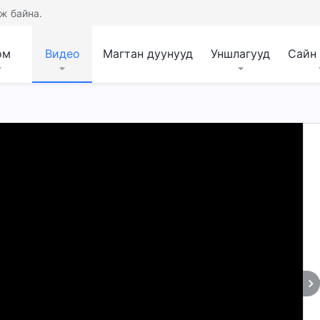
ж байна.
ом
Видео
Магтан дуунууд
Уншлагууд
Сайн