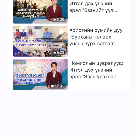
Итгэл дэх үнэний
эрэл "Эзэнийг үүл
хөлөглөн бууж
8:20
ирэхийг л хүлээгсэд
Христийн сүмийн дуу
золгүй еэ"
“Бурханы төлөөх
үнэнч зүрх сэтгэл” |
2026 Магтаалын дуу
6:28
хоолой
Номлолын цувралууд:
Итгэл дэх үнэний
эрэл "Эзэн үнэхээр
үүл хөлөглөн эргэн
12:31
ирэх үү?"