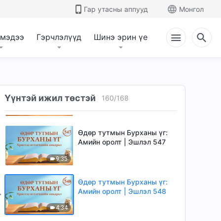
Гар утасны аппууд
Монгол
4:18
Өдөр тутмын Бурханы үг:
 мэдээ
Гэрчлэлүүд
Шинэ эрин үе
Амийн оролт | Эшлэл 545
9:22
Өдөр тутмын Бурханы үг:
Амийн оролт | Эшлэл 546
Үүнтэй ижил төстэй
160
/
168
4:18
Өдөр тутмын Бурханы үг:
Амийн оролт | Эшлэл 547
9:35
Өдөр тутмын Бурханы үг:
Амийн оролт | Эшлэл 548
4:34