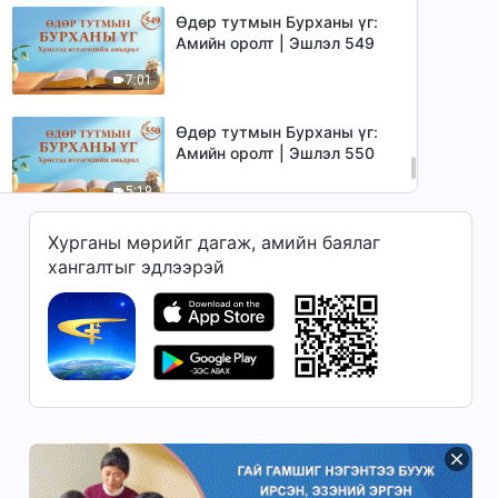
Өдөр тутмын Бурханы үг:
Амийн оролт | Эшлэл 549
7:01
Өдөр тутмын Бурханы үг:
Амийн оролт | Эшлэл 550
5:19
Хурганы мөрийг дагаж, амийн баялаг
Өдөр тутмын Бурханы үг:
Амийн оролт | Эшлэл 551
хангалтыг эдлээрэй
9:27
Өдөр тутмын Бурханы үг:
Амийн оролт | Эшлэл 552
7:10
Өдөр тутмын Бурханы үг:
Амийн оролт | Эшлэл 553