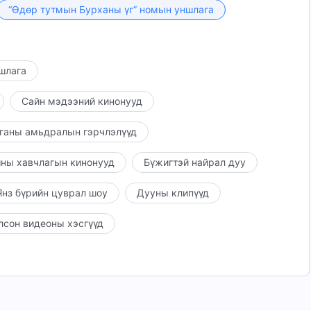
лэх, гэсгээх гэх мэт олон арга замаар Бурхан хүнийг
“Өдөр тутмын Бурханы үг” номын уншлага
ншлага
Сайн мэдээний кинонууд
ганы амьдралын гэрчлэлүүд
ны хавчлагын кинонууд
Бүжигтэй найрал дуу
нз бүрийн цуврал шоу
Дууны клипүүд
лсон видеоны хэсгүүд