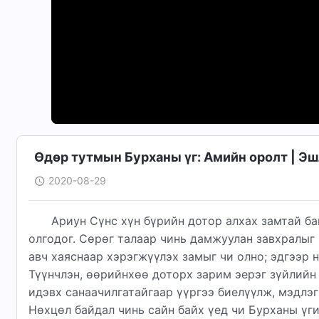
Өдөр тутмын Бурханы үг: Амийн оролт | Э
2020-08-29
Ариун Сүнс хүн бүрийн дотор алхах замтай ба
олгодог. Сөрөг талаар чинь дамжуулан завхралыг 
авч хаяснаар хэрэгжүүлэх замыг чи олно; эдгээр н
Түүнчлэн, өөрийнхөө доторх зарим эерэг зүйлийн
идэвх санаачилгатайгаар үүргээ биелүүлж, мэдлэг
Нөхцөл байдал чинь сайн байх үед чи Бурханы үг