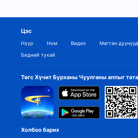
Цэс
Нүүр
Ном
Видео
Магтан дуунуу
Бидний тухай
Төгс Хүчит Бурханы Чуулганы аппыг тат
Холбоо барих