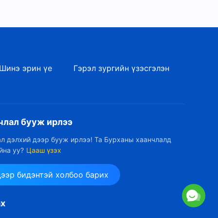
Шинэ эрин үе
Гэрэл зургийн үзэсгэлэн
члал бууж ирлээ
л дэлхий дээр бууж ирлээ! Та Бурханы хаанчлалд
йна уу?
Цааш үзэх
дээр бидэнтэй холбоо барих
ах