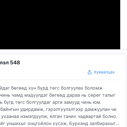
шлэл 548
Хуваалцах
йдаг бөгөөд хүн бүрд төгс болгуулах боломж
чинь чамд мэдүүлдэг бөгөөд дараа нь сөрөг талыг
ь бүгд төгс болгуулдаг арга замууд чинь юм.
 байнгын удирдамж, гэрэлтүүлэлтээр дамжуулан чи
 ухаанаа нэмэгдүүлж, ялган таних чадвартай болно.
ийг уншихыг онцгойлон хүсэж, Бурханд залбирахыг