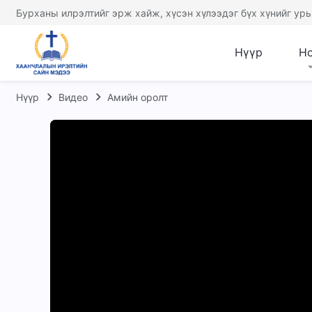
Бурханы илрэлтийг эрж хайж, хүсэн хүлээдэг бүх хүнийг урь
Нүүр
Н
Нүүр
Видео
Амийн оролт