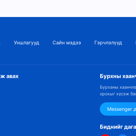
д
Уншлагууд
Сайн мэдээ
Гэрчлэлүүд
аж авах
Бурхны хаан
Бурханы хаанчла
орохыг хүсэж ба
Messenger 
Биднийг даг