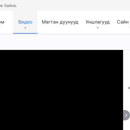
ж байна.
ом
Видео
Магтан дуунууд
Уншлагууд
Сайн