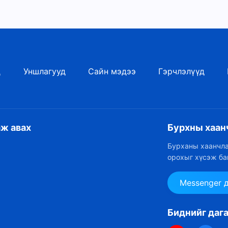
д
Уншлагууд
Сайн мэдээ
Гэрчлэлүүд
аж авах
Бурхны хаан
Бурханы хаанчла
орохыг хүсэж ба
Messenger 
Биднийг даг