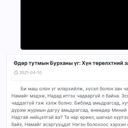
Өдөр тутмын Бурханы үг: Хүн төрөлхтний з
2021-04-10
Би маш олон үг илэрхийлж, хүсэл болон зан ча
Намайг мэдэж, Надад итгэх чадваргүй л байна. Эс
чаддаггүй гэж хэлж болно. Библид амьдрагсад, ху
дүрэм журмын дагуу амьдрагсад, өнөөдөр Миний 
Надтай нийцэлтэй вэ? Та нар ерөөл, шагнал хүртэ
байх, Намайг эсэргүүцдэг Нэгэн болохоос хэрхэн 