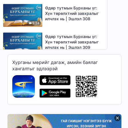
Өдөр тутмын Бурханы үг:
Хүн төрөлхтний завхралыг
илчлэх нь | Эшлэл 308
5:34
Өдөр тутмын Бурханы үг:
Хүн төрөлхтний завхралыг
илчлэх нь | Эшлэл 309
4:10
Хурганы мөрийг дагаж, амийн баялаг
Өдөр тутмын Бурханы үг:
хангалтыг эдлээрэй
Хүн төрөлхтний завхралыг
илчлэх нь | Эшлэл 310
12:06
Өдөр тутмын Бурханы үг:
Хүн төрөлхтний завхралыг
илчлэх нь | Эшлэл 311
11:38
Өдөр тутмын Бурханы үг:
Хүн төрөлхтний завхралыг