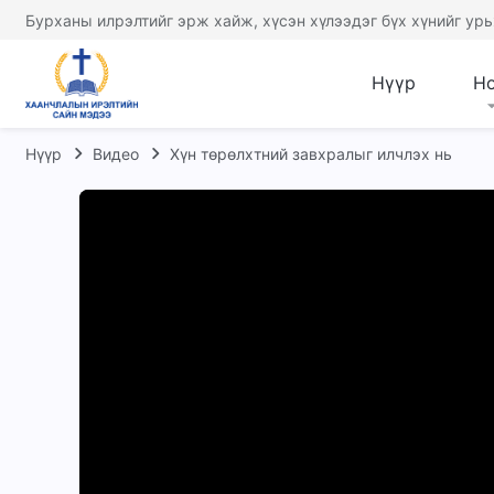
Бурханы илрэлтийг эрж хайж, хүсэн хүлээдэг бүх хүнийг урь
Нүүр
Н
Нүүр
Видео
Хүн төрөлхтний завхралыг илчлэх нь