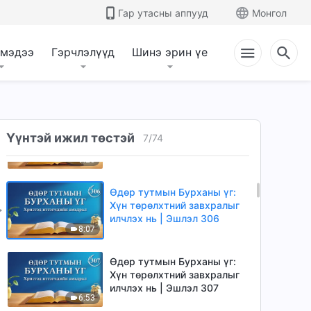
илчлэх нь | Эшлэл 303
Гар утасны аппууд
Монгол
5:19
 мэдээ
Гэрчлэлүүд
Шинэ эрин үе
Өдөр тутмын Бурханы үг:
Хүн төрөлхтний завхралыг
илчлэх нь | Эшлэл 304
8:29
Өдөр тутмын Бурханы үг:
Хүн төрөлхтний завхралыг
Үүнтэй ижил төстэй
7
/
74
илчлэх нь | Эшлэл 305
9:28
Өдөр тутмын Бурханы үг:
Хүн төрөлхтний завхралыг
илчлэх нь | Эшлэл 306
8:07
Өдөр тутмын Бурханы үг:
Хүн төрөлхтний завхралыг
илчлэх нь | Эшлэл 307
6:53