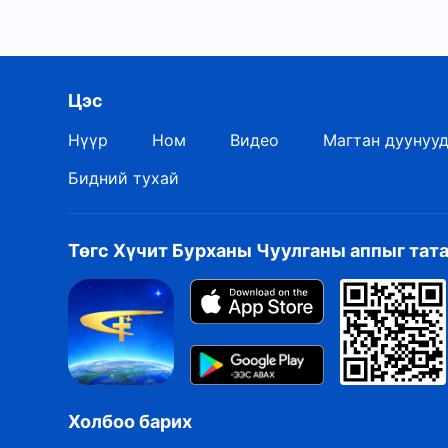
Цэс
Нүүр
Ном
Видео
Магтан дуунуу
Бидний тухай
Төгс Хүчит Бурханы Чуулганы аппыг тат
Холбоо барих