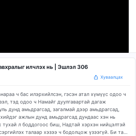
авхралыг илчлэх нь | Эшлэл 306
Хуваалцах
нараа ч бас илэрхийлсэн, гэсэн атал хүмүүс одоо ч
вэл, тэд одоо ч Намайг дуулгавартай дагаж
уль дунд амьдрагсад, загалмай дээр амьдрагсад,
хийдэг ажлын дунд амьдрагсад дундаас хэн нь
х тухай л боддогоос биш, Надтай хэрхэн нийцэлтэй
сэргийлэх талаар хэзээ ч бодолцож үзээгүй. Би та