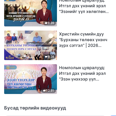
Итгэл дэх үнэний эрэл
"Эзэнийг үүл хөлөглөн
бууж ирэхийг л
хүлээгсэд золгүй еэ"
8:20
Христийн сүмийн дуу
“Бурханы төлөөх үнэнч
зүрх сэтгэл” | 2026
Магтаалын дуу хоолой
6:28
Номлолын цувралууд:
Итгэл дэх үнэний эрэл
"Эзэн үнэхээр үүл
хөлөглөн эргэн ирэх үү?"
12:31
Бусад төрлийн видеонууд