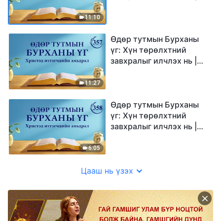
Эшлэл 356
11:10
Өдөр тутмын Бурханы
үг: Хүн төрөлхтний
завхралыг илчлэх нь |
Эшлэл 357
11:27
Өдөр тутмын Бурханы
үг: Хүн төрөлхтний
завхралыг илчлэх нь |
Эшлэл 358
6:05
Цааш нь үзэх