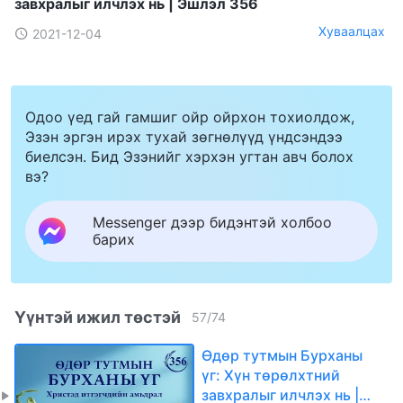
завхралыг илчлэх нь | Эшлэл 356
Хуваалцах
2021-12-04
Одоо үед гай гамшиг ойр ойрхон тохиолдож,
Эзэн эргэн ирэх тухай зөгнөлүүд үндсэндээ
биелсэн. Бид Эзэнийг хэрхэн угтан авч болох
вэ?
Messenger дээр бидэнтэй холбоо
барих
Үүнтэй ижил төстэй
57
/
74
Өдөр тутмын Бурханы
үг: Хүн төрөлхтний
завхралыг илчлэх нь |