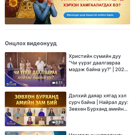
Онцлох видеонууд
Христийн сүмийн дуу
“Чи үүрэг даалгавраа
мэдэж байна уу?” | 2026
Магтаалын дуу хоолой
6:11
Дэлхий даяар хятад хэл
сурч байна | Найрал дуу:
Зөвхөн Бурханд амийн
зам бий | 2026
Магтаалын дуу хоолой
5:00
Номлолын цувралууд: