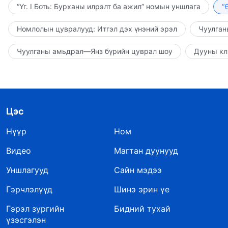
“Үг. I Боть: Бурханы илрэлт ба ажил” номын уншлага
“
Номлолын цувралууд: Итгэл дэх үнэний эрэл
Чуулган
Чуулганы амьдрал—Янз бүрийн цуврал шоу
Дууны кл
Цэс
Нүүр
Ном
Видео
Магтан дуунууд
Уншлагууд
Сайн мэдээ
Гэрчлэлүүд
Шинэ эрин үе
Гэрэл зургийн
Бидний тухай
үзэсгэлэн