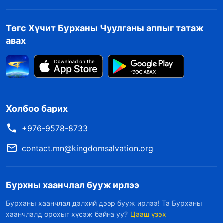
Төгс Хүчит Бурханы Чуулганы аппыг татаж
авах
Холбоо барих
+976-9578-8733
contact.mn@kingdomsalvation.org
Бурхны хаанчлал бууж ирлээ
Бурханы хаанчлал дэлхий дээр бууж ирлээ! Та Бурханы
хаанчлалд орохыг хүсэж байна уу?
Цааш үзэх