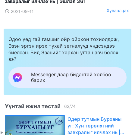
завхралыг илчлэх нь | Эшлэл 361
Хуваалцах
2021-09-11
Одоо үед гай гамшиг ойр ойрхон тохиолдож,
Эзэн эргэн ирэх тухай зөгнөлүүд үндсэндээ
биелсэн. Бид Эзэнийг хэрхэн угтан авч болох
вэ?
Messenger дээр бидэнтэй холбоо
барих
Үүнтэй ижил төстэй
62
/
74
Өдөр тутмын Бурханы
үг: Хүн төрөлхтний
завхралыг илчлэх нь |