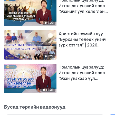
Итгэл дэх үнэний эрэл
"Эзэнийг үүл хөлөглөн
бууж ирэхийг л
хүлээгсэд золгүй еэ"
8:20
Христийн сүмийн дуу
“Бурханы төлөөх үнэнч
зүрх сэтгэл” | 2026
Магтаалын дуу хоолой
6:28
Номлолын цувралууд:
Итгэл дэх үнэний эрэл
"Эзэн үнэхээр үүл
хөлөглөн эргэн ирэх үү?"
12:31
Бусад төрлийн видеонууд