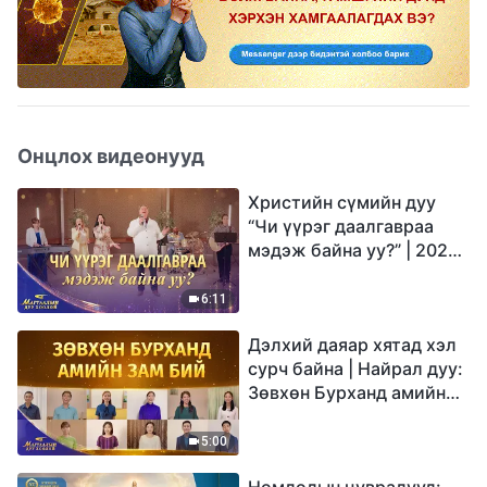
Онцлох видеонууд
Христийн сүмийн дуу
“Чи үүрэг даалгавраа
мэдэж байна уу?” | 2026
Магтаалын дуу хоолой
6:11
Дэлхий даяар хятад хэл
сурч байна | Найрал дуу:
Зөвхөн Бурханд амийн
зам бий | 2026
Магтаалын дуу хоолой
5:00
Номлолын цувралууд: