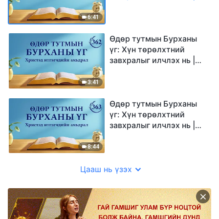
Эшлэл 361
6:41
Өдөр тутмын Бурханы
үг: Хүн төрөлхтний
завхралыг илчлэх нь |
Эшлэл 362
3:41
Өдөр тутмын Бурханы
үг: Хүн төрөлхтний
завхралыг илчлэх нь |
Эшлэл 363
8:44
Цааш нь үзэх