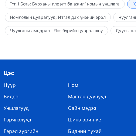
“Үг. I Боть: Бурханы илрэлт ба ажил” номын уншлага
“
Номлолын цувралууд: Итгэл дэх үнэний эрэл
Чуулган
Чуулганы амьдрал—Янз бүрийн цуврал шоу
Дууны кл
Цэс
Нүүр
Ном
Видео
Магтан дуунууд
Уншлагууд
Сайн мэдээ
Гэрчлэлүүд
Шинэ эрин үе
Гэрэл зургийн
Бидний тухай