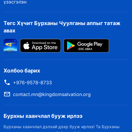
үзэсгэлэн
Төгс Хүчит Бурханы Чуулганы аппыг татаж
авах
Холбоо барих
+976-9578-8733
contact.mn@kingdomsalvation.org
Бурхны хаанчлал бууж ирлээ
Бурханы хаанчлал дэлхий дээр бууж ирлээ! Та Бурханы