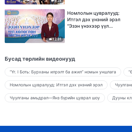
6:28
Номлолын цувралууд:
Итгэл дэх үнэний эрэл
"Эзэн үнэхээр үүл
хөлөглөн эргэн ирэх үү?"
12:31
Бусад төрлийн видеонууд
“Үг. I Боть: Бурханы илрэлт ба ажил” номын уншлага
“
Номлолын цувралууд: Итгэл дэх үнэний эрэл
Чуулган
Чуулганы амьдрал—Янз бүрийн цуврал шоу
Дууны кл