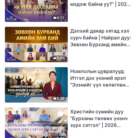
мэдэж байна уу?” | 2026
Магтаалын дуу хоолой
6:11
Дэлхий даяар хятад хэл
сурч байна | Найрал дуу:
Зөвхөн Бурханд амийн
зам бий | 2026
Магтаалын дуу хоолой
5:00
Номлолын цувралууд:
Итгэл дэх үнэний эрэл
"Эзэнийг үүл хөлөглөн
бууж ирэхийг л
хүлээгсэд золгүй еэ"
8:20
Христийн сүмийн дуу
“Бурханы төлөөх үнэнч
зүрх сэтгэл” | 2026
Магтаалын дуу хоолой