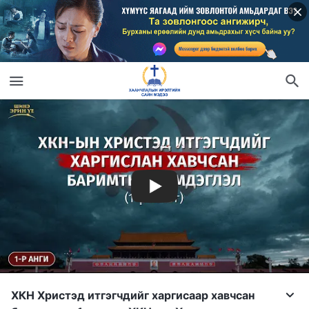
ХКН Христэд итгэгчдийг харгисаар хавчсан