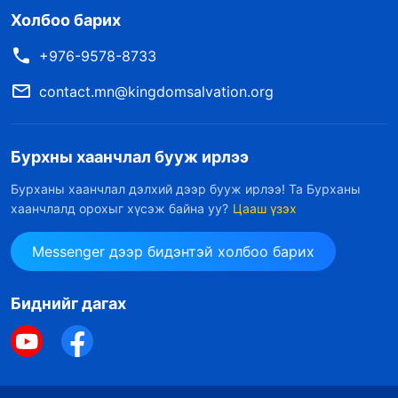
Холбоо барих
+976-9578-8733
contact.mn@kingdomsalvation.org
Бурхны хаанчлал бууж ирлээ
Бурханы хаанчлал дэлхий дээр бууж ирлээ! Та Бурханы
хаанчлалд орохыг хүсэж байна уу?
Цааш үзэх
Messenger дээр бидэнтэй холбоо барих
Биднийг дагах