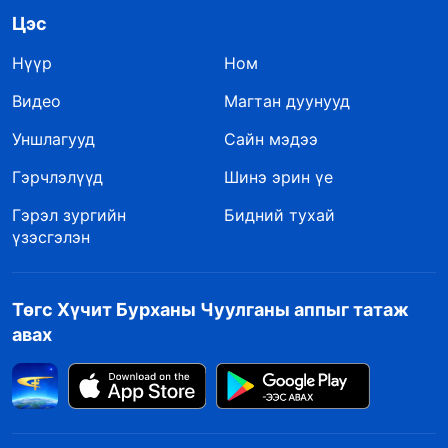
Цэс
Нүүр
Ном
Видео
Магтан дуунууд
Уншлагууд
Сайн мэдээ
Гэрчлэлүүд
Шинэ эрин үе
Гэрэл зургийн
Бидний тухай
үзэсгэлэн
Төгс Хүчит Бурханы Чуулганы аппыг татаж
авах