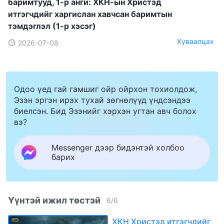
баримтууд, 1-р анги: ХКН-ын Христэд
итгэгчдийг харгислан хавчсан баримтын
тэмдэглэл (1-р хэсэг)
Хуваалцах
2026-07-08
Одоо үед гай гамшиг ойр ойрхон тохиолдож,
Эзэн эргэн ирэх тухай зөгнөлүүд үндсэндээ
биелсэн. Бид Эзэнийг хэрхэн угтан авч болох
вэ?
Messenger дээр бидэнтэй холбоо
барих
Үүнтэй ижил төстэй
6
/
6
ХКН Христэд итгэгчдийг