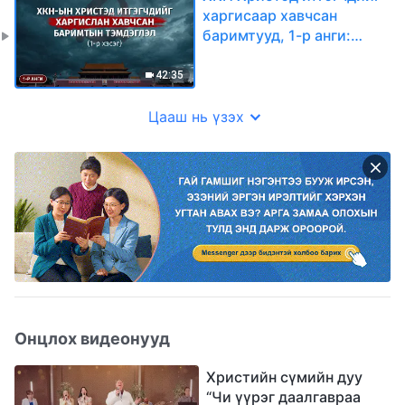
харгисаар хавчсан
баримтууд, 1-р анги:
ХКН-ын Христэд
итгэгчдийг харгислан
42:35
хавчсан баримтын
тэмдэглэл (1-р хэсэг)
Цааш нь үзэх
Онцлох видеонууд
Христийн сүмийн дуу
“Чи үүрэг даалгавраа