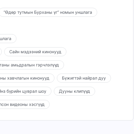
“Өдөр тутмын Бурханы үг” номын уншлага
ншлага
Сайн мэдээний кинонууд
ганы амьдралын гэрчлэлүүд
ны хавчлагын кинонууд
Бүжигтэй найрал дуу
нз бүрийн цуврал шоу
Дууны клипүүд
лсон видеоны хэсгүүд