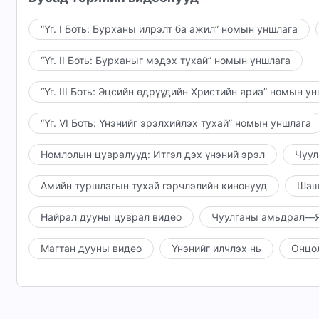
“Үг. I Боть: Бурханы илрэлт ба ажил” номын уншлага
“Үг. II Боть: Бурханыг мэдэх тухай” номын уншлага
“Үг. III Боть: Эцсийн өдрүүдийн Христийн яриа” номын у
“Үг. VI Боть: Үнэнийг эрэлхийлэх тухай” номын уншлага
Номлолын цувралууд: Итгэл дэх үнэний эрэл
Чуул
Амийн туршлагын тухай гэрчлэлийн кинонууд
Шаш
Найрал дууны цуврал видео
Чуулганы амьдрал—Я
Магтан дууны видео
Үнэнийг илчлэх нь
Онцо