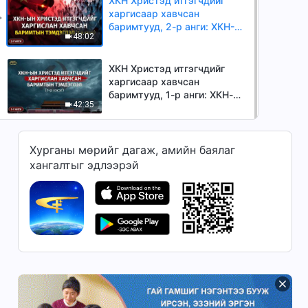
ХКН Христэд итгэгчдийг
хэсэг)
харгисаар хавчсан
баримтууд, 2-р анги: ХКН-
48:02
ын Христэд итгэгчдийг
харгислан хавчсан
баримтын тэмдэглэл (2-р
ХКН Христэд итгэгчдийг
хэсэг)
харгисаар хавчсан
баримтууд, 1-р анги: ХКН-ын
42:35
Христэд итгэгчдийг
харгислан хавчсан
баримтын тэмдэглэл (1-р
хэсэг)
Хурганы мөрийг дагаж, амийн баялаг
хангалтыг эдлээрэй