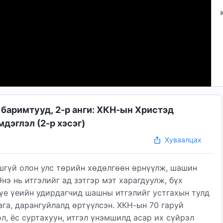
 баримтууд, 2-р анги: ХКН-ын Христэд
дэглэл (2-р хэсэг)
Хуваалцах
шгүй олон улс төрийн хөдөлгөөн өрнүүлж, шашин
нэ нь итгэлийг ад зэтгэр мэт харагдуулж, бүх
үе үеийн удирдагчид шашны итгэлийг устгахын тулд
ага, дарангуйлалд өртүүлсэн. ХКН-ын 70 гаруй
л, ёс суртахуун, итгэл үнэмшилд асар их сүйрэл