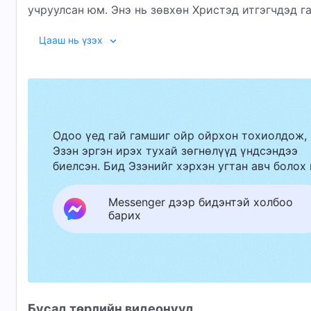
учруулсан юм. Энэ нь зөвхөн Христэд итгэгчдэд г
дамжин сүйрлийн гай гамшигт өртүүлсэн билээ. 
00:21 ХКН-ын далан жилийн харгислал: Христэ
Цааш нь үзэх
ашигладаг харгис бодлого, аргуудыг үргэлжлүүлэн
хорон муу мөн чанарыг гүнзгийрүүлэн задлан шин
01:30 3. “Шашны хятадчилал”: Нам болон Ши Ж
үнэмшлийг үгүй хийх
12:31 4. Дэлхийн хамгийн том видео хяналтын
нөөцийг дайчлах нь
Одоо үед гай гамшиг ойр ойрхон тохиолдож,
Эзэн эргэн ирэх тухай зөгнөлүүд үндсэндээ
22:10 5. Хурц Нүд Төсөл айл бүрд нэвтэрч, ир
биелсэн. Бид Эзэнийг хэрхэн угтан авч болох 
30:26 6. Шаардлагатай бүх аргаар үндэстнийг 
Messenger дээр бидэнтэй холбоо
35:23 7. Хятадын чөтгөрлөг үүрэнд хашигдсан 
барих
зогсдог
Бусад төрлийн видеонууд