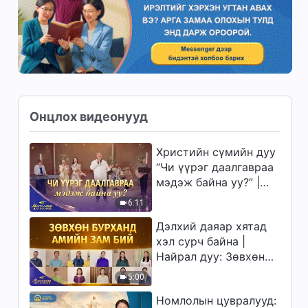
Онцлох видеонууд
Христийн сүмийн дуу
“Чи үүрэг даалгавраа
мэдэж байна уу?” |
2026 Магтаалын дуу
6:11
хоолой
Дэлхий даяар хятад
хэл сурч байна |
Найрал дуу: Зөвхөн
Бурханд амийн зам
5:00
бий | 2026 Магтаалын
Номлолын цувралууд:
дуу хоолой