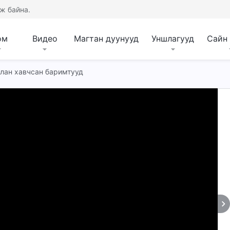
ж байна.
ом
Видео
Магтан дуунууд
Уншлагууд
Сайн
слан хавчсан баримтууд