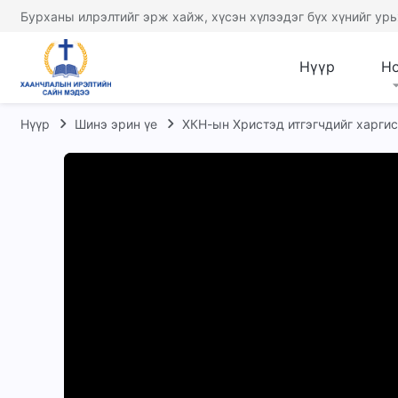
Бурханы илрэлтийг эрж хайж, хүсэн хүлээдэг бүх хүнийг урь
Нүүр
Н
Нүүр
Шинэ эрин үе
ХКН-ын Христэд итгэгчдийг харги