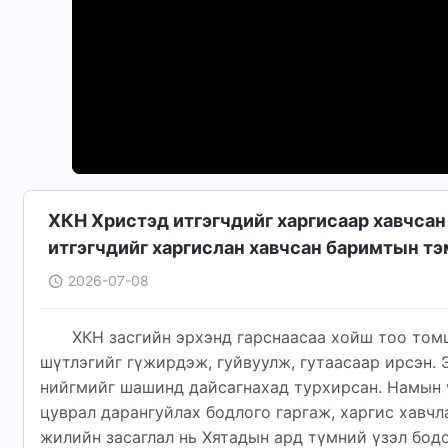
ХКН Христэд итгэгчдийг харгисаар хавчсан
итгэгчдийг харгислан хавчсан баримтын тэм
2026-07-08
ХКН засгийн эрхэнд гарснаасаа хойш тоо том
шүтлэгийг гүжирдэж, гуйвуулж, гутаасаар ирсэн. Э
нийгмийг шашинд дайсагнахад турхирсан. Намын 
цуврал дарангуйлах бодлого гаргаж, харгис хавчл
жилийн засаглал нь Хятадын ард түмний үзэл бодо