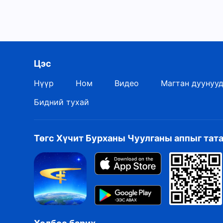
Цэс
Нүүр
Ном
Видео
Магтан дуунуу
Бидний тухай
Төгс Хүчит Бурханы Чуулганы аппыг тат