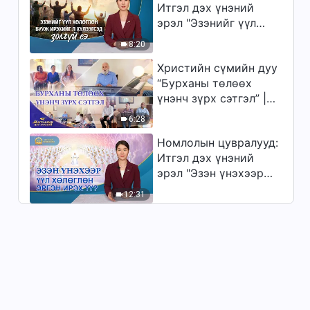
Итгэл дэх үнэний
эрэл "Эзэнийг үүл
хөлөглөн бууж
8:20
ирэхийг л хүлээгсэд
Христийн сүмийн дуу
золгүй еэ"
“Бурханы төлөөх
үнэнч зүрх сэтгэл” |
2026 Магтаалын дуу
6:28
хоолой
Номлолын цувралууд:
Итгэл дэх үнэний
эрэл "Эзэн үнэхээр
үүл хөлөглөн эргэн
12:31
ирэх үү?"