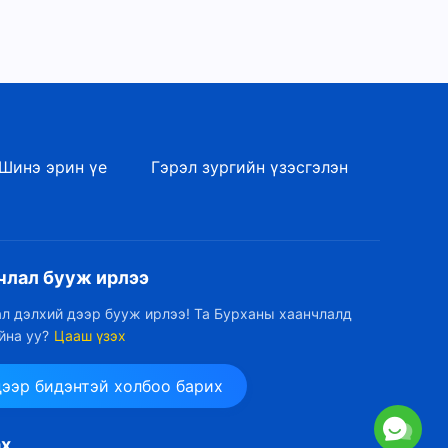
Шинэ эрин үе
Гэрэл зургийн үзэсгэлэн
члал бууж ирлээ
л дэлхий дээр бууж ирлээ! Та Бурханы хаанчлалд
йна уу?
Цааш үзэх
дээр бидэнтэй холбоо барих
ах