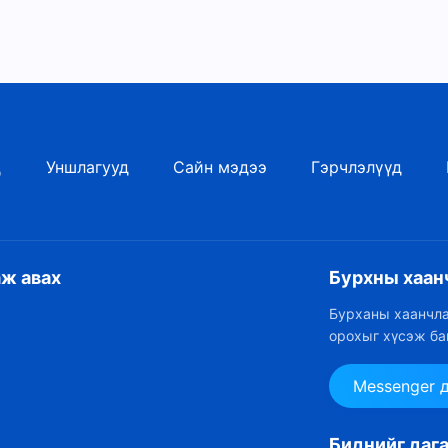
д
Уншлагууд
Сайн мэдээ
Гэрчлэлүүд
аж авах
Бурхны хаан
Бурханы хаанчла
орохыг хүсэж ба
Messenger 
Биднийг даг