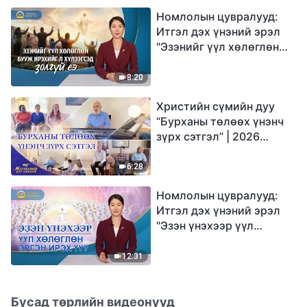
Номлолын цувралууд:
Итгэл дэх үнэний эрэл
"Эзэнийг үүл хөлөглөн
бууж ирэхийг л
хүлээгсэд золгүй еэ"
8:20
Христийн сүмийн дуу
“Бурханы төлөөх үнэнч
зүрх сэтгэл” | 2026
Магтаалын дуу хоолой
6:28
Номлолын цувралууд:
Итгэл дэх үнэний эрэл
"Эзэн үнэхээр үүл
хөлөглөн эргэн ирэх үү?"
12:31
Бусад төрлийн видеонууд