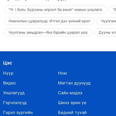
“Үг. I Боть: Бурханы илрэлт ба ажил” номын уншлага
“
Номлолын цувралууд: Итгэл дэх үнэний эрэл
Чуулган
Чуулганы амьдрал—Янз бүрийн цуврал шоу
Дууны кл
Цэс
Нүүр
Ном
Видео
Магтан дуунууд
Уншлагууд
Сайн мэдээ
Гэрчлэлүүд
Шинэ эрин үе
Гэрэл зургийн
Бидний тухай