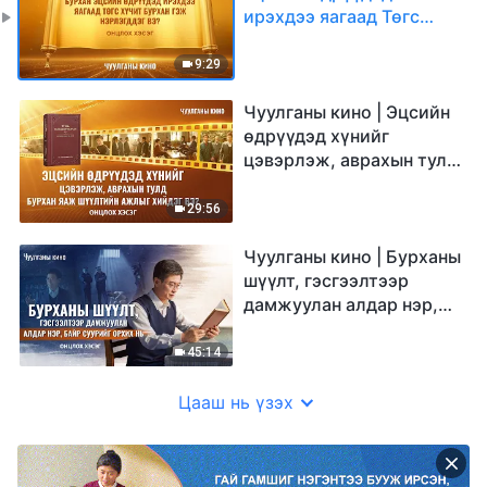
ирэхдээ яагаад Төгс
Хүчит Бурхан гэж
нэрлэгддэг вэ? (Онцлох
9:29
хэсэг)
Чуулганы кино | Эцсийн
өдрүүдэд хүнийг
цэвэрлэж, аврахын тулд
Бурхан яаж шүүлтийн
ажлыг хийдэг вэ?
29:56
(Онцлох хэсэг)
Чуулганы кино | Бурханы
шүүлт, гэсгээлтээр
дамжуулан алдар нэр,
байр суурийг орхих нь
(Онцлох хэсэг)
45:14
Цааш нь үзэх