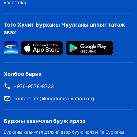
үзэсгэлэн
Төгс Хүчит Бурханы Чуулганы аппыг татаж
авах
Холбоо барих
+976-9578-8733
contact.mn@kingdomsalvation.org
Бурхны хаанчлал бууж ирлээ
Бурханы хаанчлал дэлхий дээр бууж ирлээ! Та Бурханы