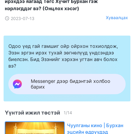
ирэхдээ яагаад Төгс Хүчит Бурхан гэж
нэрлэгддэг вэ? (Онцлох хэсэг)
Хуваалцах
2023-07-13
Одоо үед гай гамшиг ойр ойрхон тохиолдож,
Эзэн эргэн ирэх тухай зөгнөлүүд үндсэндээ
биелсэн. Бид Эзэнийг хэрхэн угтан авч болох
вэ?
Messenger дээр бидэнтэй холбоо
барих
Үүнтэй ижил төстэй
1
/
14
Чуулганы кино | Бурхан
эцсийн өдрүүдэд