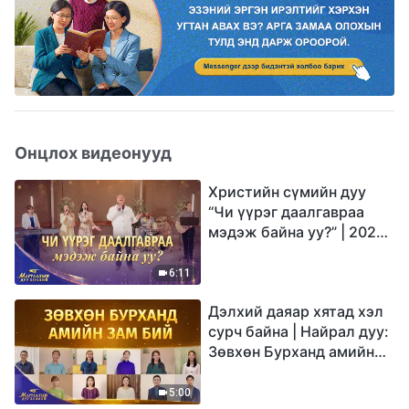
Онцлох видеонууд
Христийн сүмийн дуу
“Чи үүрэг даалгавраа
мэдэж байна уу?” | 2026
Магтаалын дуу хоолой
6:11
Дэлхий даяар хятад хэл
сурч байна | Найрал дуу:
Зөвхөн Бурханд амийн
зам бий | 2026
Магтаалын дуу хоолой
5:00