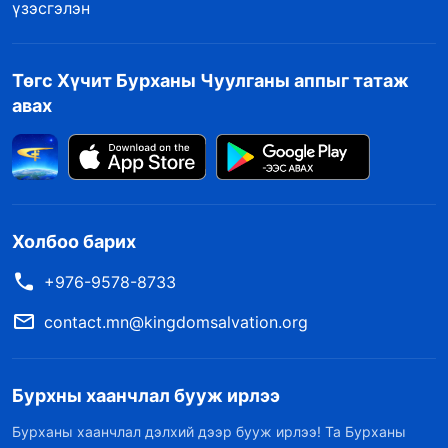
үзэсгэлэн
Төгс Хүчит Бурханы Чуулганы аппыг татаж
авах
Холбоо барих
+976-9578-8733
contact.mn@kingdomsalvation.org
Бурхны хаанчлал бууж ирлээ
Бурханы хаанчлал дэлхий дээр бууж ирлээ! Та Бурханы