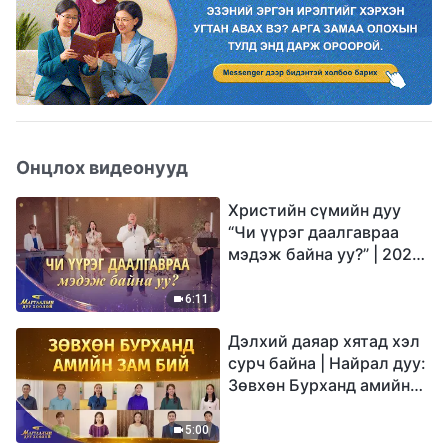
Онцлох видеонууд
Христийн сүмийн дуу
“Чи үүрэг даалгавраа
мэдэж байна уу?” | 2026
Магтаалын дуу хоолой
6:11
Дэлхий даяар хятад хэл
сурч байна | Найрал дуу:
Зөвхөн Бурханд амийн
зам бий | 2026
Магтаалын дуу хоолой
5:00