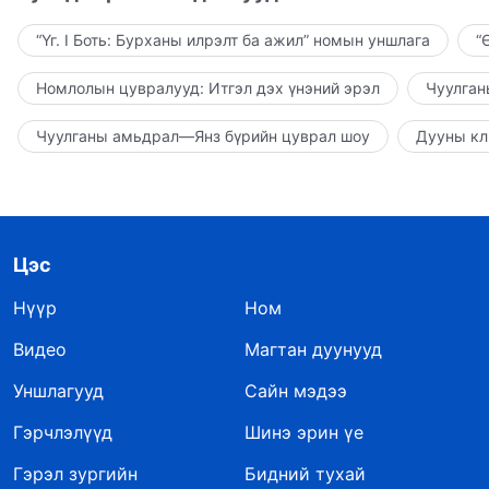
“Үг. I Боть: Бурханы илрэлт ба ажил” номын уншлага
“
Номлолын цувралууд: Итгэл дэх үнэний эрэл
Чуулган
Чуулганы амьдрал—Янз бүрийн цуврал шоу
Дууны кл
Цэс
Нүүр
Ном
Видео
Магтан дуунууд
Уншлагууд
Сайн мэдээ
Гэрчлэлүүд
Шинэ эрин үе
Гэрэл зургийн
Бидний тухай