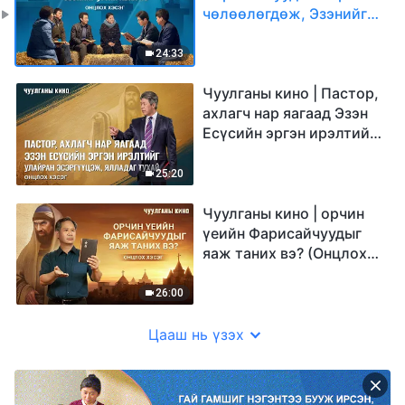
чөлөөлөгдөж, Эзэнийг
угтан авах нь (Онцлох
хэсэг)
24:33
Чуулганы кино | Пастор,
ахлагч нар яагаад Эзэн
Есүсийн эргэн ирэлтийг
улайран эсэргүүцэж,
ялладаг тухай (Онцлох
25:20
хэсэг)
Чуулганы кино | орчин
үеийн Фарисайчуудыг
яаж таних вэ? (Онцлох
хэсэг)
26:00
Цааш нь үзэх