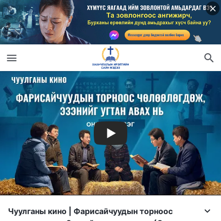
Чуулганы кино | Фарисайчуудын торноос