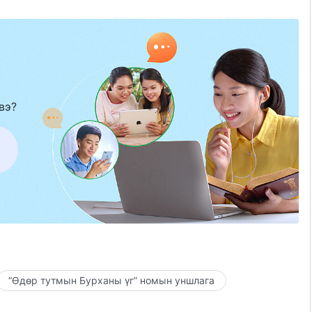
вэ?
“Өдөр тутмын Бурханы үг” номын уншлага