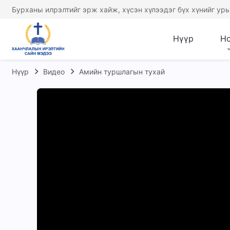
Бурханы илрэлтийг эрж хайж, хүсэн хүлээдэг бүх хүнийг урь
Нүүр
Н
Нүүр
Видео
Амийн туршлагын тухай