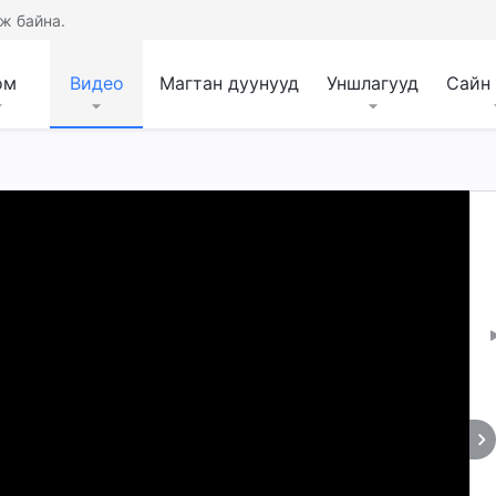
ж байна.
ом
Видео
Магтан дуунууд
Уншлагууд
Сайн