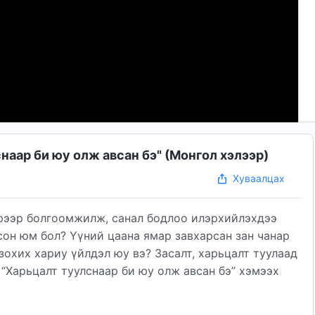
наар би юу олж авсан бэ" (Mонгол хэлээр)
Хуваалцах
эрээр болгоомжилж, санал бодлоо илэрхийлэхдээ
сон юм бол? Үүний цаана ямар завхарсан зан чанар
зохих хариу үйлдэл юу вэ? Засалт, харьцалт туулаад
“Харьцалт туулснаар би юу олж авсан бэ” хэмээх