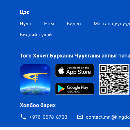
Цэс
Нүүр
Ном
Видео
Магтан дуунуу
Бидний тухай
Төгс Хүчит Бурханы Чуулганы аппыг тат
Холбоо барих
+976-9578-8733
contact.mn@kingdo