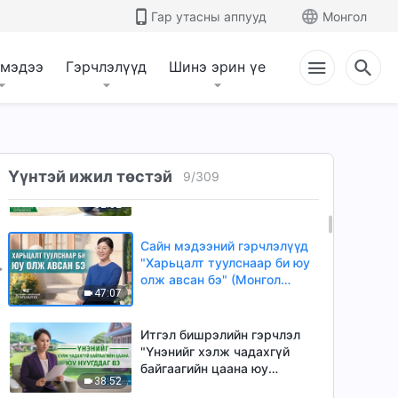
байх ёстой" (Mонгол хэлээр)
Гар утасны аппууд
Монгол
41:26
 мэдээ
Гэрчлэлүүд
Шинэ эрин үе
Сайн мэдээний гэрчлэлүүд
"Сайн мэдээ түгээх бартаат
зам" (II)
36:39
Сайн мэдээний гэрчлэлүүд
"Сайн мэдээ түгээх бартаат
Үүнтэй ижил төстэй
9
/
309
зам" (I)
32:52
Сайн мэдээний гэрчлэлүүд
"Харьцалт туулснаар би юу
олж авсан бэ" (Mонгол
47:07
хэлээр)
Итгэл бишрэлийн гэрчлэл
"Үнэнийг хэлж чадахгүй
байгаагийн цаана юу
38:52
нуугддаг вэ" (Mонгол