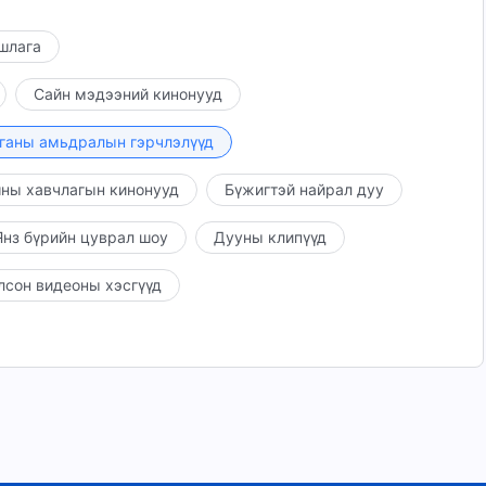
ншлага
Сайн мэдээний кинонууд
ганы амьдралын гэрчлэлүүд
ны хавчлагын кинонууд
Бүжигтэй найрал дуу
нз бүрийн цуврал шоу
Дууны клипүүд
лсон видеоны хэсгүүд