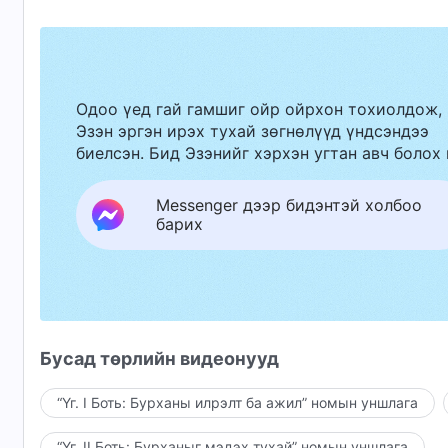
Одоо үед гай гамшиг ойр ойрхон тохиолдож,
Эзэн эргэн ирэх тухай зөгнөлүүд үндсэндээ
биелсэн. Бид Эзэнийг хэрхэн угтан авч болох 
Messenger дээр бидэнтэй холбоо
барих
Бусад төрлийн видеонууд
“Үг. I Боть: Бурханы илрэлт ба ажил” номын уншлага
“Үг. II Боть: Бурханыг мэдэх тухай” номын уншлага