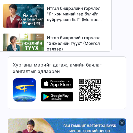
хэлээр)
Итгэл бишрэлийн гэрчлэл
"Яг хэн манай гэр бүлийг
сүйрүүлсэн бэ?" (Mонгол
41:21
хэлээр)
Итгэл бишрэлийн гэрчлэл
"Энжелийн түүх" (Mонгол
хэлээр)
48:51
Хурганы мөрийг дагаж, амийн баялаг
Сайн мэдээний гэрчлэлүүд
хангалтыг эдлээрэй
"Байр суурийн шуналаа
эргэцүүлсэн нь" (Mонгол
51:22
хэлээр)
Итгэл бишрэлийн гэрчлэл
"Аавдаа 'хоригдсон' өдрүүд"
(Mонгол хэлээр)
37:38
Сайн мэдээний гэрчлэлүүд
"Бусдад зааж сургахдаа би