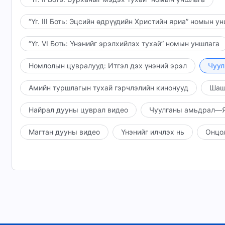
“Үг. III Боть: Эцсийн өдрүүдийн Христийн яриа” номын у
“Үг. VI Боть: Үнэнийг эрэлхийлэх тухай” номын уншлага
Номлолын цувралууд: Итгэл дэх үнэний эрэл
Чуул
Амийн туршлагын тухай гэрчлэлийн кинонууд
Шаш
Найрал дууны цуврал видео
Чуулганы амьдрал—Я
Магтан дууны видео
Үнэнийг илчлэх нь
Онцо