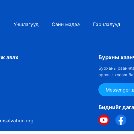
д
Уншлагууд
Сайн мэдээ
Гэрчлэлүүд
аж авах
Бурхны хаан
Бурханы хаанчла
орохыг хүсэж ба
Messenger 
Биднийг даг
msalvation.org