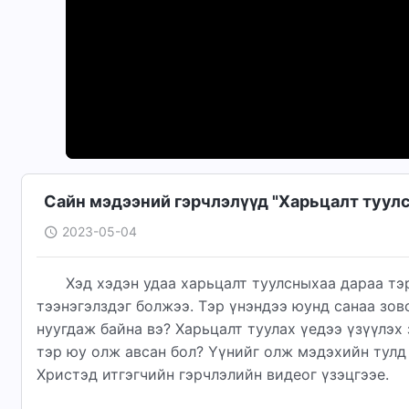
Сайн мэдээний гэрчлэлүүд "Харьцалт туулс
2023-05-04
Хэд хэдэн удаа харьцалт туулсныхаа дараа т
тээнэгэлздэг болжээ. Тэр үнэндээ юунд санаа зов
нуугдаж байна вэ? Харьцалт туулах үедээ үзүүлэх 
тэр юу олж авсан бол? Үүнийг олж мэдэхийн тулд 
Христэд итгэгчийн гэрчлэлийн видеог үзэцгээе.