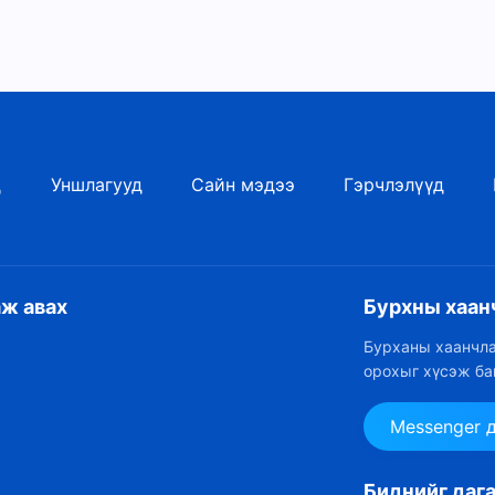
д
Уншлагууд
Сайн мэдээ
Гэрчлэлүүд
аж авах
Бурхны хаан
Бурханы хаанчла
орохыг хүсэж ба
Messenger 
Биднийг даг