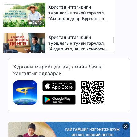
Христэд итгэгчдийн
туршлагын тухай гэрчлэл
“Амьдрал дээр Бурханы эрх
24:02
мэдэл, дээд эрхийг мэдэх
нь”
Христэд итгэгчдийн
туршлагын тухай гэрчлэл
“Алдар нэр, ашиг хонжооны
25:23
дөнгө” (Mонгол хэлээр)
Хурганы мөрийг дагаж, амийн баялаг
Христийн сүмийн видео
хангалтыг эдлээрэй
“Мөнхийн гаслан” Христэд
итгэгчдийн үнэн түүх
31:42
Христийн сүмийн видео
“Золгүй явдлаар ерөөл
хүртсэн нь” Христэд
31:01
итгэгчдийн үнэн түүх
Сайн мэдээний гэрчлэлүүд
“Би хүмүүст зүй зохистой