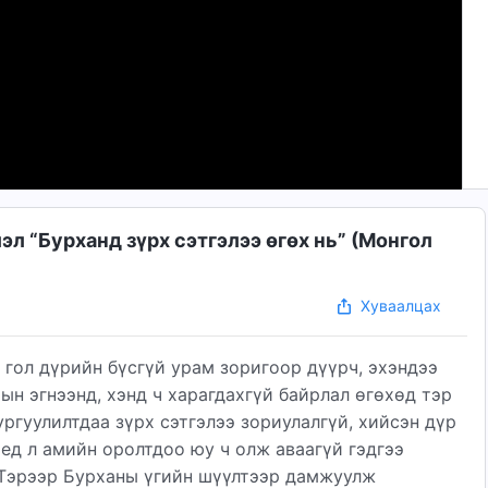
л “Бурханд зүрх сэтгэлээ өгөх нь” (Mонгол
Хуваалцах
гол дүрийн бүсгүй урам зоригоор дүүрч, эхэндээ
ын эгнээнд, хэнд ч харагдахгүй байрлал ѳгѳхѳд тэр
ргуулилтдаа зүрх сэтгэлээ зориулалгүй, хийсэн дүр
үед л амийн оролтдоо юу ч олж аваагүй гэдгээ
. Тэрээр Бурханы үгийн шүүлтээр дамжуулж