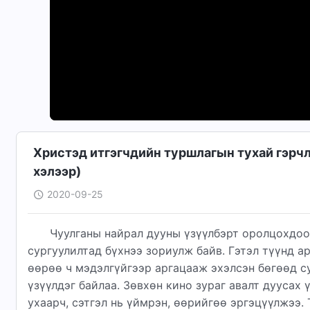
Христэд итгэгчдийн туршлагын тухай гэрчлэ
хэлээр)
2020-09-25
Чуулганы найрал дууны үзүүлбэрт оролцохдоо 
сургуулилтад бүхнээ зориулж байв. Гэтэл түүнд ар
ѳѳрѳѳ ч мэдэлгүйгээр аргацааж эхэлсэн бөгөөд су
үзүүлдэг байлаа. Зѳвхѳн кино зураг авалт дуусах 
ухаарч, сэтгэл нь үймрэн, ѳѳрийгѳѳ эргэцүүлжээ