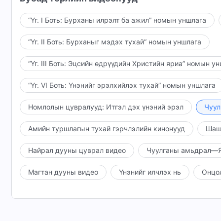
“Үг. I Боть: Бурханы илрэлт ба ажил” номын уншлага
“Үг. II Боть: Бурханыг мэдэх тухай” номын уншлага
“Үг. III Боть: Эцсийн өдрүүдийн Христийн яриа” номын у
“Үг. VI Боть: Үнэнийг эрэлхийлэх тухай” номын уншлага
Номлолын цувралууд: Итгэл дэх үнэний эрэл
Чуул
Амийн туршлагын тухай гэрчлэлийн кинонууд
Шаш
Найрал дууны цуврал видео
Чуулганы амьдрал—Я
Магтан дууны видео
Үнэнийг илчлэх нь
Онцо