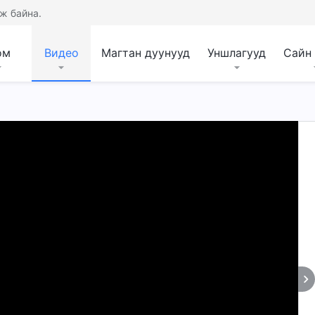
ж байна.
ом
Видео
Магтан дуунууд
Уншлагууд
Сайн