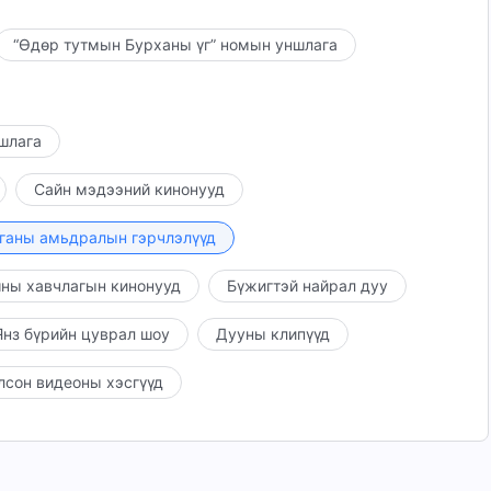
“Өдөр тутмын Бурханы үг” номын уншлага
ншлага
Сайн мэдээний кинонууд
ганы амьдралын гэрчлэлүүд
ны хавчлагын кинонууд
Бүжигтэй найрал дуу
нз бүрийн цуврал шоу
Дууны клипүүд
лсон видеоны хэсгүүд