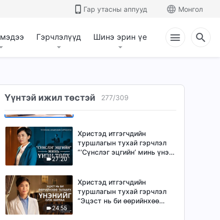
“Атаархлыг уужим
Гар утасны аппууд
Монгол
28:16
сэтгэлээр солих нь”
(Mонгол хэлээр)
Христэд итгэгчдийн
 мэдээ
Гэрчлэлүүд
Шинэ эрин үе
туршлагын тухай гэрчлэл
“Мэдээлэх үү, болих уу”
26:25
(Mонгол хэлээр)
Христэд итгэгчдийн
туршлагын тухай гэрчлэл
Үүнтэй ижил төстэй
277
/
309
“Бурханд зүрх сэтгэлээ
24:41
өгөх нь” (Mонгол хэлээр)
Христэд итгэгчдийн
туршлагын тухай гэрчлэл
“‘Сүнслэг эцгийн’ минь үнэн
27:20
төрх” (Mонгол хэлээр)
Христэд итгэгчдийн
туршлагын тухай гэрчлэл
“Эцэст нь би өөрийнхөө
24:55
талаарх үнэнийг олж
харлаа”