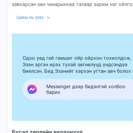
завхарсан зан чанарынхаа талаар зарим нэг ойлго
чадаагүйдээ харамсаж, буруугаа ухамсарласан бил
Цааш нь үзэх
хэрэгтэй болсон аж. Энэ удаад тэр бүсгүй сургуу
Одоо үед гай гамшиг ойр ойрхон тохиолдож,
Эзэн эргэн ирэх тухай зөгнөлүүд үндсэндээ
биелсэн. Бид Эзэнийг хэрхэн угтан авч болох 
Messenger дээр бидэнтэй холбоо
барих
Бусад төрлийн видеонууд