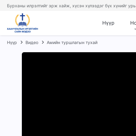
Бурханы илрэлтийг эрж хайж, хүсэн хүлээдэг бүх хүнийг урь
Нүүр
Н
Нүүр
Видео
Амийн туршлагын тухай