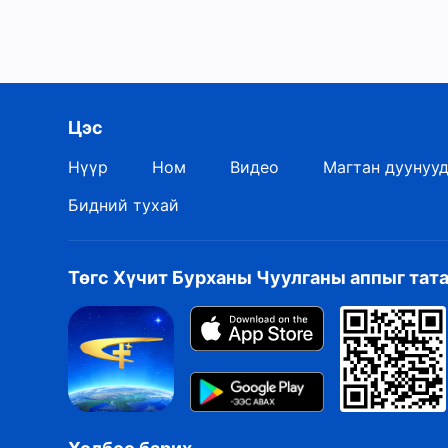
Цэс
Нүүр
Ном
Видео
Магтан дуунуу
Бидний тухай
Төгс Хүчит Бурханы Чуулганы аппыг тат