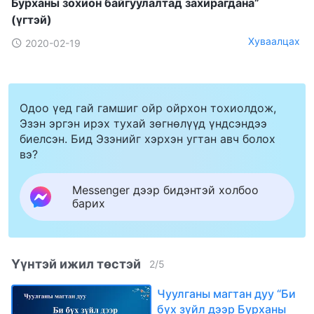
Бурханы зохион байгуулалтад захирагдана”
(үгтэй)
Хуваалцах
2020-02-19
Одоо үед гай гамшиг ойр ойрхон тохиолдож,
Эзэн эргэн ирэх тухай зөгнөлүүд үндсэндээ
биелсэн. Бид Эзэнийг хэрхэн угтан авч болох
вэ?
Messenger дээр бидэнтэй холбоо
барих
Үүнтэй ижил төстэй
2
/
5
Чуулганы магтан дуу “Би
бүх зүйл дээр Бурханы