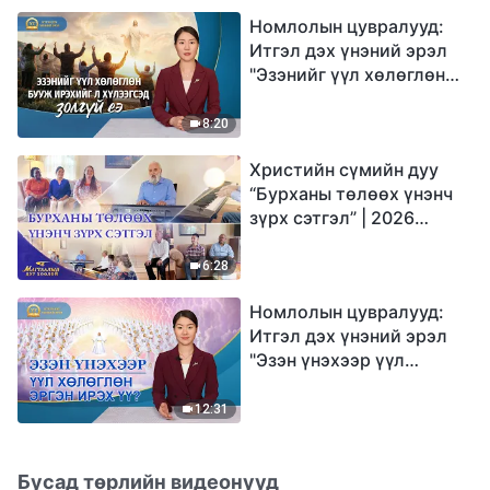
Номлолын цувралууд:
Итгэл дэх үнэний эрэл
"Эзэнийг үүл хөлөглөн
бууж ирэхийг л
хүлээгсэд золгүй еэ"
8:20
Христийн сүмийн дуу
“Бурханы төлөөх үнэнч
зүрх сэтгэл” | 2026
Магтаалын дуу хоолой
6:28
Номлолын цувралууд:
Итгэл дэх үнэний эрэл
"Эзэн үнэхээр үүл
хөлөглөн эргэн ирэх үү?"
12:31
Бусад төрлийн видеонууд