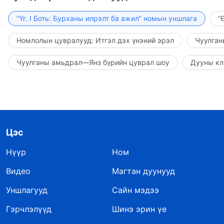
“Үг. I Боть: Бурханы илрэлт ба ажил” номын уншлага
“
Номлолын цувралууд: Итгэл дэх үнэний эрэл
Чуулган
Чуулганы амьдрал—Янз бүрийн цуврал шоу
Дууны кл
Цэс
Нүүр
Ном
Видео
Магтан дуунууд
Уншлагууд
Сайн мэдээ
Гэрчлэлүүд
Шинэ эрин үе