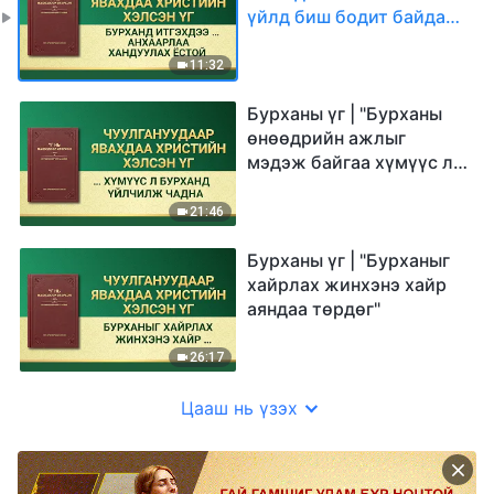
үйлд биш бодит байдалд
анхаарлаа хандуулах
ёстой"
11:32
Бурханы үг | "Бурханы
өнөөдрийн ажлыг
мэдэж байгаа хүмүүс л
Бурханд үйлчилж чадна"
21:46
Бурханы үг | "Бурханыг
хайрлах жинхэнэ хайр
аяндаа төрдөг"
26:17
Цааш нь үзэх