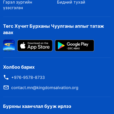
Гэрэл зургийн
Бидний тухай
үзэсгэлэн
Төгс Хүчит Бурханы Чуулганы аппыг татаж
авах
Холбоо барих
+976-9578-8733
contact.mn@kingdomsalvation.org
Бурхны хаанчлал бууж ирлээ