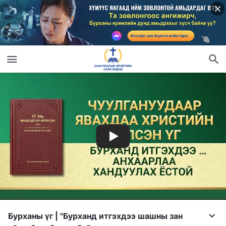
Бурханы үг | "Бурханд итгэхдээ шашны зан