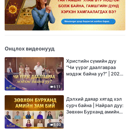
Онцлох видеонууд
Христийн сүмийн дуу
“Чи үүрэг даалгавраа
мэдэж байна уу?” | 2026
Магтаалын дуу хоолой
6:11
Дэлхий даяар хятад хэл
сурч байна | Найрал дуу:
Зөвхөн Бурханд амийн
зам бий | 2026
Магтаалын дуу хоолой
5:00