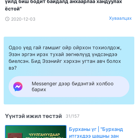
үйлд биш бодит байдалд анхаарлаа хандуулах
ёстой"
Хуваалцах
2020-12-03
Одоо үед гай гамшиг ойр ойрхон тохиолдож,
Эзэн эргэн ирэх тухай зөгнөлүүд үндсэндээ
биелсэн. Бид Эзэнийг хэрхэн угтан авч болох
вэ?
Messenger дээр бидэнтэй холбоо
барих
Үүнтэй ижил төстэй
31
/
157
Бурханы үг | "Бурханд
итгэхдээ шашны зан