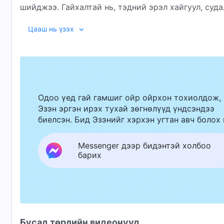
шийджээ. Гайхалтай нь, тэдний эрэл хайгуул, суда
чуулгануудад хандаж хэлсэн Ариун Сүнсний айлдв
Цааш нь үзэх
үнэнийг сонслоо. Тэд эцэст нь гамшгийн дунд Эзэн
баярын нулимс унагасан юм!
Одоо үед гай гамшиг ойр ойрхон тохиолдож,
Эзэн эргэн ирэх тухай зөгнөлүүд үндсэндээ
биелсэн. Бид Эзэнийг хэрхэн угтан авч болох 
Messenger дээр бидэнтэй холбоо
барих
Бусад төрлийн видеонууд