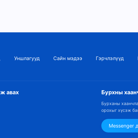
д
Уншлагууд
Сайн мэдээ
Гэрчлэлүүд
аж авах
Бурхны хаан
Бурханы хаанчла
орохыг хүсэж ба
Messenger 