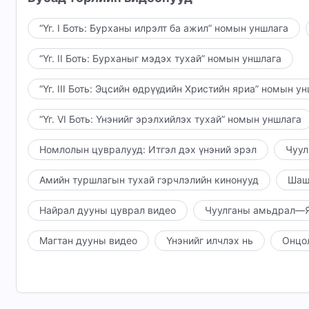
“Үг. I Боть: Бурханы илрэлт ба ажил” номын уншлага
“Үг. II Боть: Бурханыг мэдэх тухай” номын уншлага
“Үг. III Боть: Эцсийн өдрүүдийн Христийн яриа” номын у
“Үг. VI Боть: Үнэнийг эрэлхийлэх тухай” номын уншлага
Номлолын цувралууд: Итгэл дэх үнэний эрэл
Чуул
Амийн туршлагын тухай гэрчлэлийн кинонууд
Шаш
Найрал дууны цуврал видео
Чуулганы амьдрал—Я
Магтан дууны видео
Үнэнийг илчлэх нь
Онцо