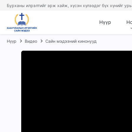
Бурханы илрэлтийг эрж хайж, хүсэн хүлээдэг бүх хүнийг урь
Нүүр
Н
Нүүр
Видео
Сайн мэдээний кинонууд