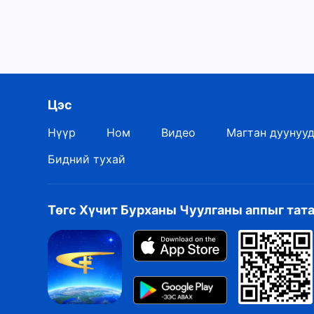
Цэс
Нүүр
Ном
Видео
Магтан дуунуу
Бидний тухай
Төгс Хүчит Бурханы Чуулганы аппыг тат