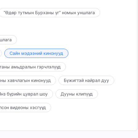
“Өдөр тутмын Бурханы үг” номын уншлага
ншлага
Сайн мэдээний кинонууд
ганы амьдралын гэрчлэлүүд
ны хавчлагын кинонууд
Бүжигтэй найрал дуу
нз бүрийн цуврал шоу
Дууны клипүүд
лсон видеоны хэсгүүд