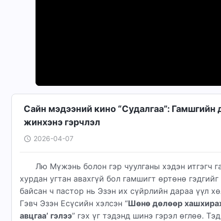
Сайн мэдээний кино “Судалгаа”: Гамшгийн д
жинхэнэ гэрчлэл
2026-04-07
Лю Мүжэнь болон гэр чуулганы хэдэн итгэгч г
хурдан угтан авахгүй бол гамшигт өртөнө гэдгийг
байсан ч пастор нь Эзэн их сүйрлийн дараа үүл х
Гэвч Эзэн Есүсийн хэлсэн “
Шөнө дөлөөр хашхирах д
авцгаа’ гэлээ
” гэх үг тэдэнд шинэ гэрэл өглөө. Т