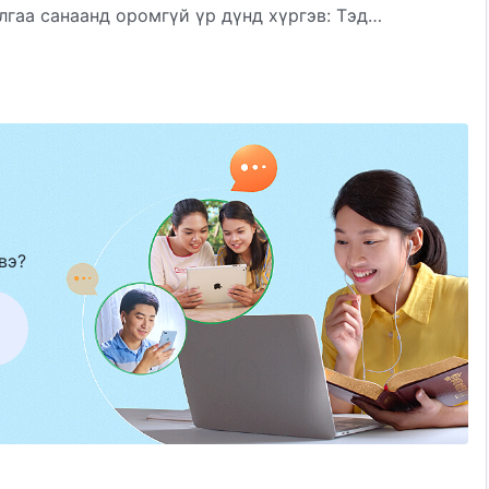
лгаа санаанд оромгүй үр дүнд хүргэв: Тэд
арууд болон үнэний Сүнсний илэрхийлсэн бүх
ийг угтан авсандаа хөл нь газар хүрэхгүй баярлаж,
вэ?