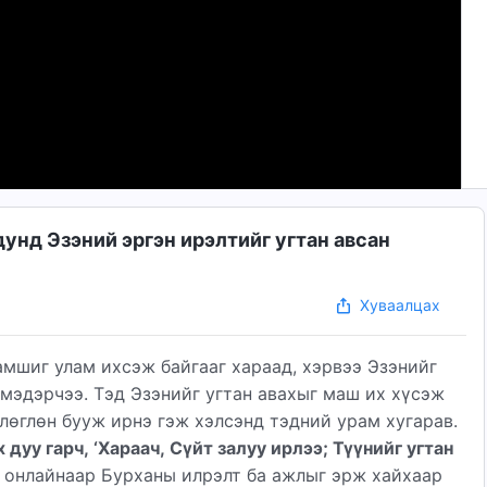
унд Эзэний эргэн ирэлтийг угтан авсан
Хуваалцах
амшиг улам ихсэж байгааг хараад, хэрвээ Эзэнийг
 мэдэрчээ. Тэд Эзэнийг угтан авахыг маш их хүсэж
өлөглөн бууж ирнэ гэж хэлсэнд тэдний урам хугарав.
уу гарч, ‘Хараач, Сүйт залуу ирлээ; Түүнийг угтан
эд онлайнаар Бурханы илрэлт ба ажлыг эрж хайхаар