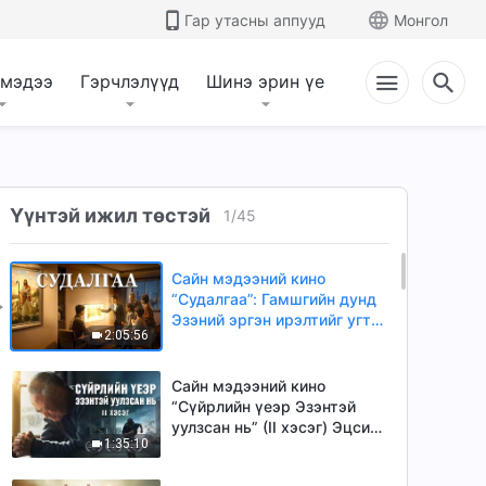
Гар утасны аппууд
Монгол
 мэдээ
Гэрчлэлүүд
Шинэ эрин үе
Үүнтэй ижил төстэй
1
/
45
Сайн мэдээний кино
“Судалгаа”: Гамшгийн дунд
Эзэний эргэн ирэлтийг угтан
2:05:56
авсан жинхэнэ гэрчлэл
Сайн мэдээний кино
“Сүйрлийн үеэр Эзэнтэй
уулзсан нь” (II хэсэг) Эцсийн
1:35:10
өдрийн сүйрэл ирлээ.
Бурханы хаанчлалд хэрхэн