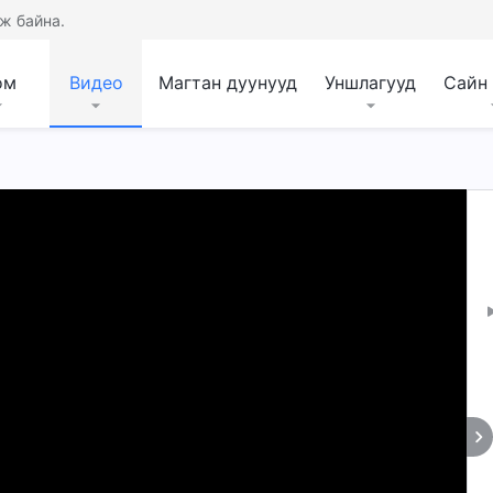
ж байна.
ом
Видео
Магтан дуунууд
Уншлагууд
Сайн