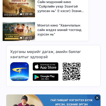
орох вэ?
Сайн мэдээний кино
"Сүйрлийн үеэр Эзэнтэй
уулзсан нь" (I хэсэг) Эзэний
1:20:49
ирэлт сүйрэлтэй ямар
холбоотой вэ？
Монгол кино "Хаанчлалын
сайн мэдээ манай тосгонд
хүрсэн нь"
1:40:01
Монгол кино "Миний пастор
Хурганы мөрийг дагаж, амийн баялаг
нөхөр бид хоёр" Эзэний
хангалтыг эдлээрэй
эргэн ирэлтийг угтан авсан
2:01:46
сүнслэг тулаан
Монгол кино "Амь өрссөн
сайн мэдээний аян"
Христэд итгэгчид Эзэн
1:57:53
Есүсийн эргэн ирэлтийг
тухаглаж байх гэрчлэл
Монгол кино "Тэнгэрийн
хаанчлалын зоог" Католик
шашны нэгэн санваартаны